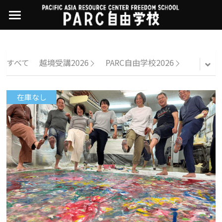
×
ストアカテゴリー
PARC自由学校
講座一覧
すべてのカテゴリー
すべて
越境受講2026
PARC自由学校2026
過去の講座
11世界ニュース
01オンライン講座：テック・ジャスティス
在庫なし
02オンライン講座：「自由と平等」の国の
お問い合わせ・アクセス
10武藤一羊の英文精読
公開中の過去講座
帝国主義
近年の講座一覧
よくある質問
09ルイースの英会話
03ハイブリッド講座：人権を保障するのは
誰か
08ラテンアメリカ先住民言語
04参加型ゼミ：パレスチナをどう学ぶ？教
える？
07アイヌ語の基礎から知里真志保の仕事
Facebookでシェア
05ハイブリッド講座：「共に生きる」ため
04鎌田慧 時代を描く・ルポルタージュの現場
の社会調査
から