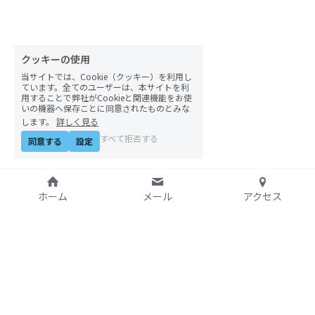
自然栽培2026
PARC田んぼお米販売
クッキーの使用
当サイトでは、Cookie（クッキー）を利用し
01テック・ジャスティス
ています。全てのユーザーは、本サイトを利
用することで弊社がCookieと関連機能をお使
いの機器へ保存ことに同意されたものとみな
02「自由と平等」の国の帝国主義
します。
詳しく見る
すべて拒否する
同意する
設定
03人権を保障するのは誰か？
04パレスチナをどう学ぶ？教える？
ホーム
メール
アクセス
05「共に生きる」ための社会調査
11鎌田慧 時代を描く・ルポルタージュの現場か
ら
特定非営利活動法人
06農と食の民主主義を実践する
アジア太平洋資料センタ