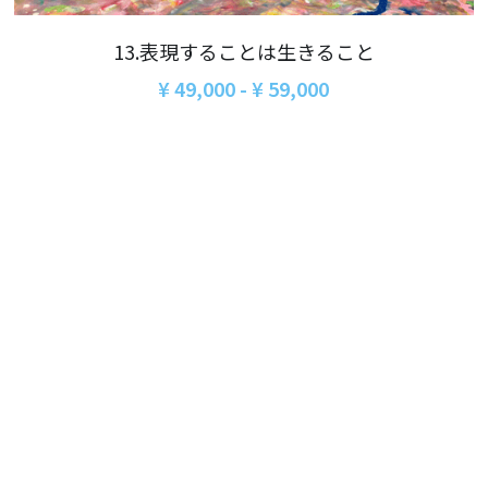
06オンライン講座：農と食の民主主義を実
01民主主義
現する
13.表現することは生きること
02アジア太平洋を非核地帯に
07ハイブリッド：アイヌ語を学びつつ日本
¥ 49,000 - ¥ 59,000
語の問題として捉え返す
06韓国：「文化民主主義」の根っこを学ぶ
08ハイブリッド:メキシコ最大の先住民言語
ナワトル語を知る
03食べものから学ぶ経済学
09オンライン講座：世界のニュースから国
05データの力で社会を動かす！ 市民による社
際情勢を読み解こう
会調査力アップ入門講座
10オンラインLet's talk abouttheworld
アートをめぐるフィールドワークin関西2025
11対面講座：鎌田慧 時代を描く・ルポルタ
社会的連帯経済を探す旅2025
ージュの現場から
アクションツアー沖縄2025
12対面講座：＜たね＞からはじまる無肥料
自然栽培2026
奥間さん沖縄勉強会
13対面講座：ビオダンサ
【越境】04鎌田慧 時代を描く・ルポルタージ