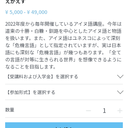
えかえす
ュの現場から
14対面講座：表現することは生きること
¥ 5,000 - ¥ 49,000
【越境】01民主主義の修復へ
2022年度から毎年開催しているアイヌ語講座。今年は
道東の十勝・白糠・釧路を中心としたアイヌ語と物語
【越境】02アジア太平洋を非核地帯にするため
に
を扱います。また、アイヌ語はユネスコによって深刻
な「危機言語」として指定されていますが、実は日本
【越境】03食べものから学ぶ経済学
語にも深刻な「危機言語」が幾つもあります。「全て
の言語が対等に生きられる世界」を想像できるように
【越境】05市民による社会調査力アップ入門講
なることを目指します。
座
【受講料および入学金】を選択する
【越境】06 韓国：「文化民主主義」の根っこを
学ぶ
【参加形式】を選択する
【越境】07アイヌ語の基礎を学びながら知里真
志保の仕事をとらえなおす
数量
【越境】08ラテンアメリカ先住民の言語と文化
を学ぶ