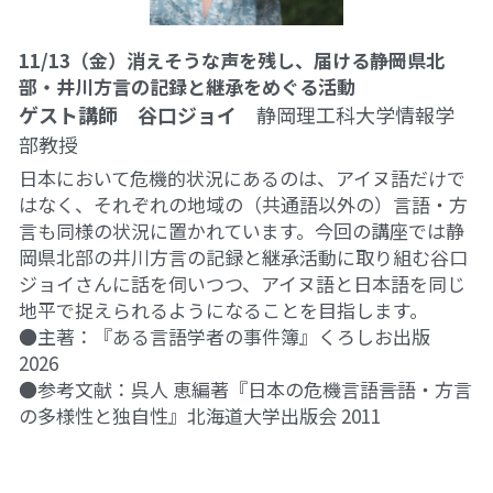
11/13（金）消えそうな声を残し、届ける――静岡県北
部・井川方言の記録と継承をめぐる活動
ゲスト講師　谷口ジョイ
　静岡理工科大学情報学
部教授
日本において危機的状況にあるのは、アイヌ語だけで
はなく、それぞれの地域の（共通語以外の）言語・方
言も同様の状況に置かれています。今回の講座では静
岡県北部の井川方言の記録と継承活動に取り組む谷口
ジョイさんに話を伺いつつ、アイヌ語と日本語を同じ
地平で捉えられるようになることを目指します。
●主著：『ある言語学者の事件簿』くろしお出版 
2026
●参考文献：呉人 恵編著『日本の危機言語――言語・方言
の多様性と独自性』北海道大学出版会 2011