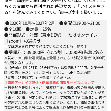
※もし講座開始前に時間の余裕があれば、近年新たに
07アイヌ語講座
ちくま文庫から再刊された茅辺かのう『アイヌを生き
る』を読んでみてください。講座の途中で扱います。
08ナワトル語講座
 ●2026年10月～2027年2月　●金曜日19:00～21:00　
10ルイース英会話
●全10回　●定員：25名
●開催形式：対面（東京DEW）またはオンライン
アートをめぐるFWin関東
（zoom）の選択制
※受講方法を適宜切り替えていただくことも可能です。
アートをめぐるFWin関西
●受講料：39,000円〈U25割：5,000円(先着2名)〉
※初めて自由学校連続講座を受講される方は別途入学金10,000円
自主講座・ムトーさんと英文精読
が必要となります。
※【若者応援!U25割】25歳以下の方は受講料5,000円、入学金免
除で受講いただけます。該当する方は、お申し込みの際
TP翻訳チーム専用越境受講申し込み
「U25（25歳以下）」を選択してください。
【講座アーカイブ配信・配布資料の閲覧サービスについて】
【越境】01テック・ジャスティス―AI時代の差
当日参加を推奨しますが、講座終了後、講義内容の録画の視聴お
別・人権・民主主義
よび配布資料について、インターネットでご覧いただくことがで
きます（受講生限定公開。原則として2025年度内に限る）。復習
【越境】02「自由と平等」の国の帝国主義
や欠席された際にぜひご活用ください。ただし、講師の事情
なら
びに運営上の都合
等によって録画
および配布資料
の一部または全