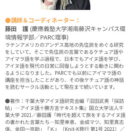
PARC田んぼ2026_10月稲刈り
●講師＆コーディネーター：
自然栽培2025
藤田　護 
(慶應義塾大学湘南藤沢キャンパス環
境情報学部／PARC理事)
沖縄勉強会2024年11月
ラテンアメリカのアンデス高地の先住民をめぐる研究
沖縄ツアー2024
をしていて、そこで先住民の言葉であるケチュア語や
アイマラ語を学ぶ過程で、日本でもアイヌ語を学び、
13表現することは生きること
アイヌ語を現代の日常に回復しようとする動きに関わ
るようになりました。PARCでも以前にアイマラ語の
13表現することは生きること
講座を担当したことがあり、その後ケチュア語の神話
を読むサークル活動として現在まで続いています。
12ビオダンサ
●著作：千葉大学アイヌ語研究会編『沼田武男「採訪
12ビオダンサ
帖」―アイヌ語十勝方言テキスト集』国立大学法人千
葉大学 2021／藤田護「時代を超えて旅をするアイヌ語
12ビオダンサ
の書かれた言葉たち―知里幸恵、金成マツ、知里真志
保、金田一京助」『Ｋ』（Knit-K発行 第1号 2021）／