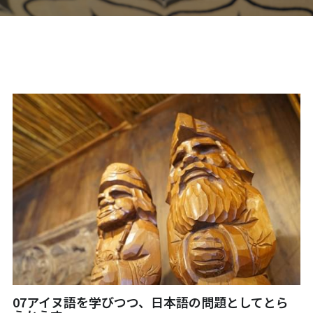
06オンライン講座：農と食の民主主義を実
01民主主義
現する
02アジア太平洋を非核地帯に
07ハイブリッド：アイヌ語を学びつつ日本
語の問題として捉え返す
06韓国：「文化民主主義」の根っこを学ぶ
08ハイブリッド:メキシコ最大の先住民言語
ナワトル語を知る
03食べものから学ぶ経済学
09オンライン講座：世界のニュースから国
05データの力で社会を動かす！ 市民による社
際情勢を読み解こう
会調査力アップ入門講座
10オンラインLet's talk abouttheworld
アートをめぐるフィールドワークin関西2025
11対面講座：鎌田慧 時代を描く・ルポルタ
社会的連帯経済を探す旅2025
ージュの現場から
アクションツアー沖縄2025
12対面講座：＜たね＞からはじまる無肥料
自然栽培2026
奥間さん沖縄勉強会
13対面講座：ビオダンサ
07アイヌ語を学びつつ、日本語の問題としてとら
【越境】04鎌田慧 時代を描く・ルポルタージ