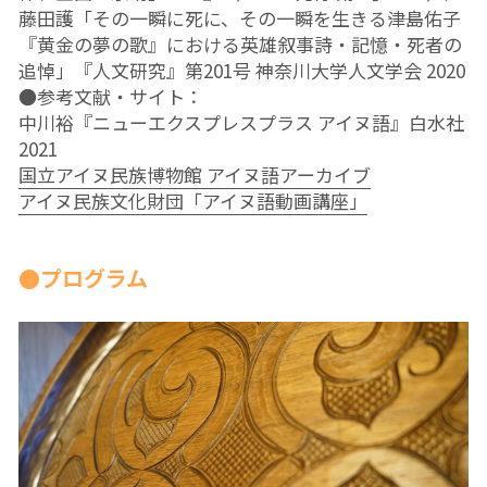
10鎌田講座
藤田護「その一瞬に死に、その一瞬を生きる――津島佑子
『黄金の夢の歌』における英雄叙事詩・記憶・死者の
09世界ニュース
追悼」『人文研究』第201号 神奈川大学人文学会 2020
●参考文献・サイト：
09世界ニュース
中川裕『ニューエクスプレスプラス アイヌ語』白水社 
2021
08ルイースの英会話
国立アイヌ民族博物館 アイヌ語アーカイブ
アイヌ民族文化財団「アイヌ語動画講座」
07英文精読
06それぞれのアイヌ語を受け継ぐ
●プログラム
05コモンズとしての食
04ガンジー読書会
03パレスチナ問題
02平和のための「紛争」論