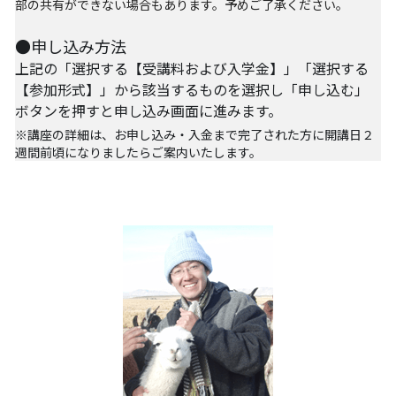
部の共有ができない場合もあります。予めご了承ください。
【越境】03人権を保障するのは誰か？――国
家・国際社会の枠組みの限界と希望
●申し込み方法
【越境】05「共に生きる」ための社会調査――
上記の「選択する【受講料および入学金】」「選択する
川崎の地域実践から学ぶ
【参加形式】
」から該当するものを選択し「申し込む」
ボタンを押すと申し込み画面に進みます。
【越境】06農と食の民主主義を実現する
※講座の詳細は、お申し込み・入金まで完了された方に開講日２
週間前頃になりましたらご案内いたします。
【越境】07アイヌ語を学びつつ、日本語の問題
としてとらえかえす
【越境】08ラテンアメリカ先住民の言語と文化
を学ぶ――メキシコ最大の先住民言語ナワトル
語を知る
【越境】11鎌田慧 時代を描く・ルポルタージュ
の現場から
PARC田んぼ2026年6月
足尾ツアー