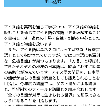
申し込む
自然栽培2026
PARC田んぼお米販売
アイヌ語を実践を通じて学びつつ、アイヌ語の物語を
01テック・ジャスティス
読むことを通じてアイヌ語の物語世界を理解すること
を目指します。道東の十勝・白糠・釧路を中心とした
02「自由と平等」の国の帝国主義
アイヌ語と物語を扱います
　また、アイヌ語はユネスコによって深刻な「危機言
03人権を保障するのは誰か？
語」として指定されていますが、実は日本語にも深刻
な「危機言語」が幾つもあります。「方言」と呼ばれ
04パレスチナをどう学ぶ？教える？
てきたそれぞれの地域の日本語は、継承されずに話者
の高齢化が進んでいます。アイヌ語の問題を、日本語
05「共に生きる」ための社会調査
の話者が自らの言語の問題としても捉えられることを
目指し、今年度の講座では、ゲスト講師による講演
11鎌田慧 時代を描く・ルポルタージュの現場か
ら
と、希望制でのフィールド訪問とを組み合わせます。
「全ての言語が対等に生きられる世界」を想像できる
06農と食の民主主義を実践する
ようになることを目指します。