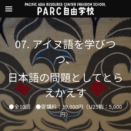
×
ストアカテゴリー
PARC自由学校
講座一覧
すべてのカテゴリー
07. アイヌ語を学びつ
過去の講座
11世界ニュース
01オンライン講座：テック・ジャスティス
つ、
02オンライン講座：「自由と平等」の国の
お問い合わせ・アクセス
10武藤一羊の英文精読
公開中の過去講座
帝国主義
日本語の問題としてとら
近年の講座一覧
よくある質問
09ルイースの英会話
03ハイブリッド講座：人権を保障するのは
誰か
えかえす
08ラテンアメリカ先住民言語
04参加型ゼミ：パレスチナをどう学ぶ？教
える？
07アイヌ語の基礎から知里真志保の仕事
●全10回　●受講料：39,000円〈U25割：5,000
Facebookでシェア
円〉
05ハイブリッド講座：「共に生きる」ため
04鎌田慧 時代を描く・ルポルタージュの現場
の社会調査
から