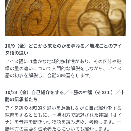
01フィアレス・シティ2024
奥間さん勉強会2024
畑で実践2024
10/9（金）どこから来たのかを尋ねる／地域ごとのアイ
アート
ヌ語の違い
アイヌ語には豊かな地域的多様性があり、その区分や記
畑で実践2023
録の量の違いについて入門的な解説をしながら、アイヌ
語の初歩を解説し、会話の練習をします。
英文精読
10/23（金）自己紹介をする／十勝の神謡（その１）／十
勝の伝承者たち
アイヌ語の地域的な違いを意識しながら自己紹介をする
練習をするとともに、十勝地方で記録された神謡（オイ
ナ）を音声を聞きつつ物語を読み進め、考察します。十
勝地方の主要な伝承者たちについても紹介します。