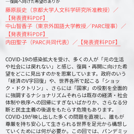
―復興へ向けた希望のありか
藤原辰史（京都大学人文科学研究所准教授）／
【発表資料PDF】
中山智香子（東京外国語大学教授／PARC理事）／
【発表資料PDF】
内田聖子（PARC共同代表）／
【発表資料PDF】
COVID-19の感染拡大を受け、多くの人が「元の生活
や社会には戻れない」と感じ、復興・再開に向けた希
望をどこに見出すのかを思案しています。政府のいう
「経済のV字回復」や、世界各所で起こる「ショッ
ク・ドクトリン」、さらには「国家」の役割を全面的
に強調するナショナリズム――それらは既存の経済・社会
体制や秩序への回帰にすぎないばかりか、さらなる分
断と民主主義の後退をもたらす危険もあります。
COVID-19が映し出した多くの問題を直視し、誰もが
尊厳を持ち安心して生きられる世界を足元から構想し
ていくためには何が必要か。この回では、パンデミッ