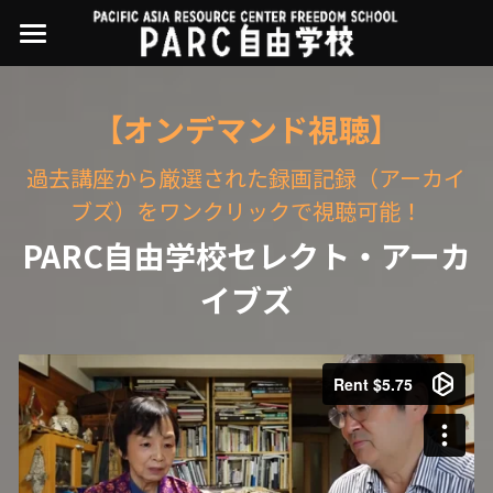
×
ストアカテゴリー
PARC自由学校
【オンデマンド視聴】
講座一覧
すべてのカテゴリー
過去講座から厳選された録画記録（アーカイ
過去の講座
11世界ニュース
01オンライン講座：テック・ジャスティス
ブズ）をワンクリックで視聴可能！
02オンライン講座：「自由と平等」の国の
お問い合わせ・アクセス
10武藤一羊の英文精読
公開中の過去講座
帝国主義
PARC自由学校セレクト・アーカ
近年の講座一覧
よくある質問
09ルイースの英会話
イブズ
03ハイブリッド講座：人権を保障するのは
誰か
08ラテンアメリカ先住民言語
04参加型ゼミ：パレスチナをどう学ぶ？教
える？
07アイヌ語の基礎から知里真志保の仕事
Facebookでシェア
05ハイブリッド講座：「共に生きる」ため
04鎌田慧 時代を描く・ルポルタージュの現場
の社会調査
から