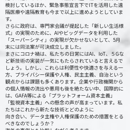
検討しているほか、緊急事態宣言下でITを活用した遠
隔医療や遠隔教育も今まで以上に進めようとしていま
す。
さらに政府は、専門家会議が提起した「新しい生活様
式」の実現のために、AIやビッグデータを利用した
「スーパーシティ」の実現が欠かせないとして、5月
末には同法案が可決成立しました。
まさにコロナ禍は、私たちの日常にはAI、IoT、５Gな
ど新技術の実装が一気にもたらされていると言えるで
しょう。しかし、これらは利便性や快適さを与える一
方、プライバシー保護や人権、民主主義、自治という
観点からは課題も多くあります。企業や行政機関から
の個人情報の流出や悪用も後を絶たない中、国際的に
は、GAFA等による「プラットフォーム資本主義」
「監視資本主義」への懸念の声が高まっています。私
たちはこれから新たな技術とどのように
向き合い、データ主権や人権保護のための措置をとる
べきなのでしょうか？