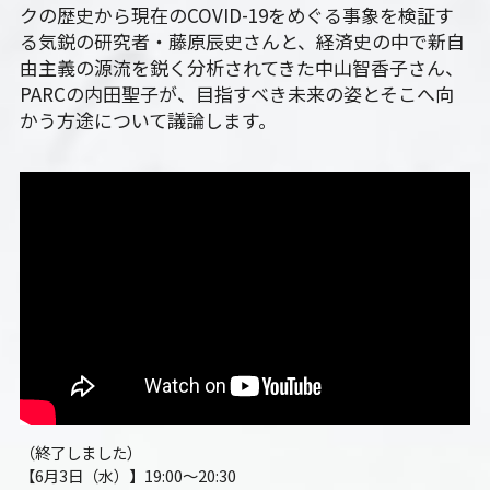
クの歴史から現在のCOVID-19をめぐる事象を検証す
る気鋭の研究者・藤原辰史さんと、経済史の中で新自
由主義の源流を鋭く分析されてきた中山智香子さん、
PARCの内田聖子が、目指すべき未来の姿とそこへ向
かう方途について議論します。
（終了しました）
【6月3日（水）】19:00～20:30　