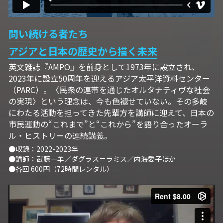
07アイヌ語講座
08ナワトル語講座
問い続ける者たち
アジアと日本の歴史から描く未来
10ルイース英会話
英文雑誌『AMPO』を前身として1973年に設立され、
2023年に設立50周年を迎えるアジア太平洋資料センター
アートをめぐるFWin関東
（PARC）。〈民衆の連帯を通じたオルタナティヴな社会
の実現〉という理念は、今も色褪せていない。その多岐
アートをめぐるFWin関西
にわたる活動を担ってきた先輩方を講師に迎えて、日本の
市民運動の“これまで”と“これから”を語り合ったオーラ
自主講座・ムトーさんと英文精読
ル・ヒストリーの連続講義。 
TP翻訳チーム専用越境受講申し込み
●収録：2022-2023年
●講師：武藤一羊／ダグラス＝ラミス／内海愛子ほか
●各回 600円（72時間レンタル）
【越境】01テック・ジャスティス―AI時代の差
別・人権・民主主義
【越境】02「自由と平等」の国の帝国主義