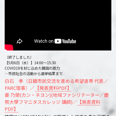
（終了しました）
【5月6日（水）】14:00～15:30　
COVID19を封じ込めた韓国の底力
―市民社会の活動から選挙結果まで
白石　孝（日韓市民交流を進める希望連帯 代表／
PARC理事）／
【発表資料PDF】
姜 乃榮(カン・ネヨン)(地域ファシリテーター／慶
熙大學フマニタスカレッジ 講師)／
【発表資料
PDF】