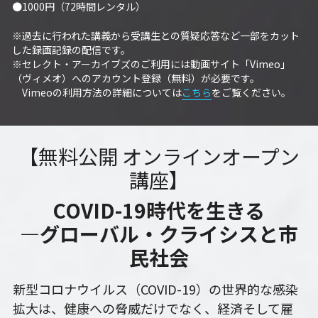
●1000円（72時間レンタル） 
PARC田んぼ2026_10月稲刈り
※過去に行われた講義から受講生との質疑応答など一部をカット
した録画記録の配信です。
自然栽培2025
※セレクト・アーカイブズのご利用には動画サイト「Vimeo」
（ヴィメオ）へのアカウント登録（無料）が必要です。 
沖縄勉強会2024年11月
　Vimeoの利用方法の詳細については
こちら
をご覧ください。
沖縄ツアー2024
【無料公開 オンラインオープン
13表現することは生きること
講座】
13表現することは生きること
COVID-19時代を生きる
12ビオダンサ
―グローバル・クライシスと市
民社会
12ビオダンサ
新型コロナウイルス（COVID-19）の世界的な感染
12ビオダンサ
拡大は、健康への脅威だけでなく、経済そして雇