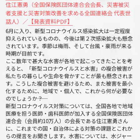
住江憲勇（全国保険医団体連合会会長、災害被災
者支援と災害対策改善を求める全国連絡会 代表世
話人）／
【発表資料PDF】
6月に入り、新型コロナウイルス感染拡大は一定程度
抑えられているものの、今後は第２次感染拡大も懸念
されています。季節は梅雨、そして台風・豪雨が来る
時期が目前です。
ここ数年で甚大な水害が各地で起こってきたことを考
えると、「新型コロナウイルスと水害」の複合被害が
私たちの暮らしや生命を脅かすことが最も懸念されま
す。こうした複合被害を避けるため、また被害を最小
化するために、地域で・個人で、これから何が必要な
のでしょうか――？
新型コロナウイルス対策については、全国各地で地域
医療を担う医師・歯科医師が加入する全国保険医団体
連合会（会員約10万人）の会長である住江憲勇さん
に、これまでの国・自治体による対策の課題とこれか
らの提言をお聞きします。水害については、水ジャー