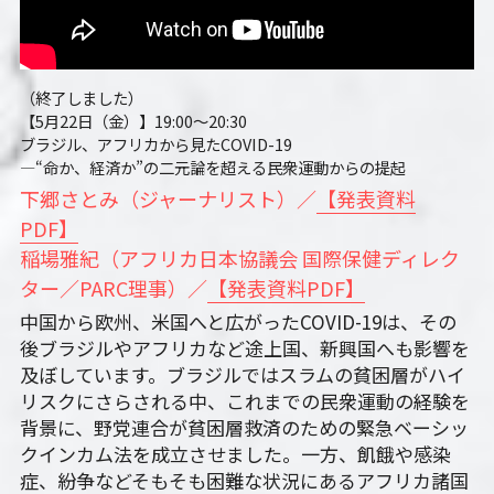
（終了しました）
【5月22日（金）】19:00～20:30　
ブラジル、アフリカから見たCOVID-19
―“命か、経済か”の二元論を超える民衆運動からの提起
下郷さとみ（ジャーナリスト）／
【発表資料
PDF】
稲場雅紀（アフリカ日本協議会 国際保健ディレク
ター／PARC理事）／
【発表資料PDF】
中国から欧州、米国へと広がったCOVID-19は、その
後ブラジルやアフリカなど途上国、新興国へも影響を
及ぼしています。ブラジルではスラムの貧困層がハイ
リスクにさらされる中、これまでの民衆運動の経験を
背景に、野党連合が貧困層救済のための緊急ベーシッ
クインカム法を成立させました。一方、飢餓や感染
症、紛争などそもそも困難な状況にあるアフリカ諸国