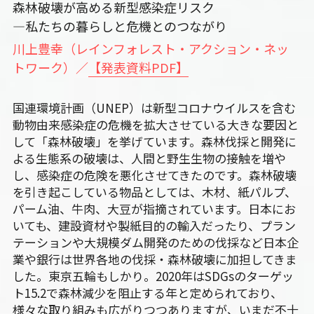
森林破壊が高める新型感染症リスク
―私たちの暮らしと危機とのつながり
川上豊幸（レインフォレスト・アクション・ネッ
トワーク）／
【発表資料PDF】
国連環境計画（UNEP）は新型コロナウイルスを含む
動物由来感染症の危機を拡大させている大きな要因と
して「森林破壊」を挙げています。森林伐採と開発に
よる生態系の破壊は、人間と野生生物の接触を増や
し、感染症の危険を悪化させてきたのです。森林破壊
を引き起こしている物品としては、木材、紙パルプ、
パーム油、牛肉、大豆が指摘されています。日本にお
いても、建設資材や製紙目的の輸入だったり、プラン
テーションや大規模ダム開発のための伐採など日本企
業や銀行は世界各地の伐採・森林破壊に加担してきま
した。東京五輪もしかり。2020年はSDGsのターゲッ
ト15.2で森林減少を阻止する年と定められており、
様々な取り組みも広がりつつありますが、いまだ不十