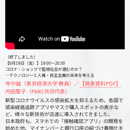
（終了しました）
【6月19日（金）】19:00～20:30　
コロナ・ショックで監視社会が進むのか？
―テクノロジーと人権・民主主義の未来を考える
寺中誠（東京経済大学 教員）／
【発表資料PDF】
内田聖子（PARC共同代表）
新型コロナウイルスの感染拡大を抑えるため、各国で
感染経路追跡アプリやマスク購入スポットの表示な
ど、様々な新技術が迅速に導入されてきました。
日本政府も、スマホでの「接触確認アプリ」の開発を
始めた他、マイナンバーと銀行口座の紐づけ義務化を