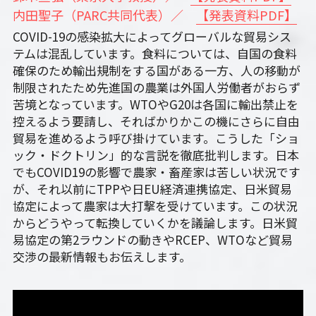
内田聖子（PARC共同代表）／　
【発表資料PDF】
COVID-19の感染拡大によってグローバルな貿易シス
テムは混乱しています。食料については、自国の食料
確保のため輸出規制をする国がある一方、人の移動が
制限されたため先進国の農業は外国人労働者がおらず
苦境となっています。WTOやG20は各国に輸出禁止を
控えるよう要請し、そればかりかこの機にさらに自由
貿易を進めるよう呼び掛けています。こうした「ショ
ック・ドクトリン」的な言説を徹底批判します。日本
でもCOVID19の影響で農家・畜産家は苦しい状況です
が、それ以前にTPPや日EU経済連携協定、日米貿易
協定によって農家は大打撃を受けています。この状況
からどうやって転換していくかを議論します。日米貿
易協定の第2ラウンドの動きやRCEP、WTOなど貿易
交渉の最新情報もお伝えします。