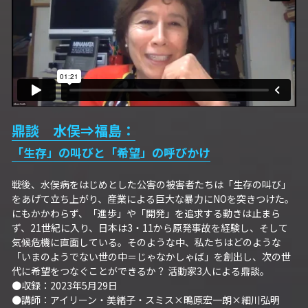
【越境】03人権を保障するのは誰か？――国
家・国際社会の枠組みの限界と希望
【越境】05「共に生きる」ための社会調査――
川崎の地域実践から学ぶ
【越境】06農と食の民主主義を実現する
【越境】07アイヌ語を学びつつ、日本語の問題
鼎談　水俣⇒福島：
としてとらえかえす
「生存」の叫びと「希望」の呼びかけ
【越境】08ラテンアメリカ先住民の言語と文化
を学ぶ――メキシコ最大の先住民言語ナワトル
戦後、水俣病をはじめとした公害の被害者たちは「生存の叫び」
語を知る
をあげて立ち上がり、産業による巨大な暴力にNOを突きつけた。
にもかかわらず、「進歩」や「開発」を追求する動きは止まら
【越境】11鎌田慧 時代を描く・ルポルタージュ
ず、21世紀に入り、日本は3・11から原発事故を経験し、そして
の現場から
気候危機に直面している。そのような中、私たちはどのような
「いまのようでない世の中＝じゃなかしゃば」を創出し、次の世
PARC田んぼ2026年6月
代に希望をつなぐことができるか？ 活動家3人による鼎談。
●収録：2023年5月29日
足尾ツアー
●講師：アイリーン・美緒子・スミス×鴫原宏一朗×細川弘明