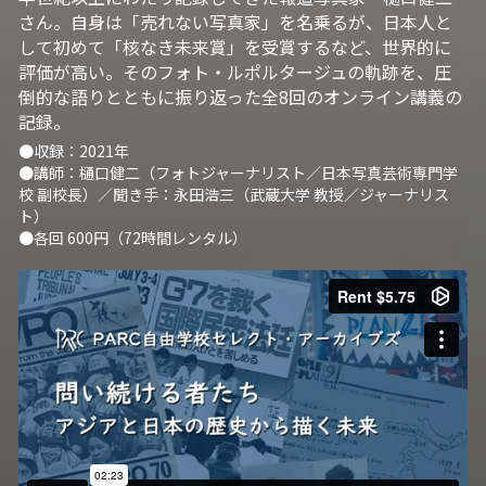
さん。自身は「売れない写真家」を名乗るが、日本人と
自然栽培2026
して初めて「核なき未来賞」を受賞するなど、世界的に
評価が高い。そのフォト・ルポルタージュの軌跡を、圧
PARC田んぼお米販売
倒的な語りとともに振り返った全8回のオンライン講義の
記録。 
01テック・ジャスティス
●収録：2021年
●講師：樋口健二（フォトジャーナリスト／日本写真芸術専門学
02「自由と平等」の国の帝国主義
校 副校長）／聞き手：永田浩三（武蔵大学 教授／ジャーナリス
ト）
03人権を保障するのは誰か？
●各回 600円（72時間レンタル）
04パレスチナをどう学ぶ？教える？
05「共に生きる」ための社会調査
11鎌田慧 時代を描く・ルポルタージュの現場か
ら
06農と食の民主主義を実践する