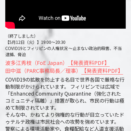
（終了しました）
【5月12日（火）】19:00～20:30　
COVID19とフィリピンの人権状況 ～止まない政治的殺害、不当
逮捕、脅迫
波多江秀枝（FoE Japan）
【発表資料PDF】
田中滋（PARC事務局長／理事）
【発表資料PDF】
COVID19の拡散を防止する名目で世界各国で厳格な行
動制限がかけられています。 フィリピンでは広域で
「Enhanced Community Quarantine（強化された
コミュニティ隔離）」措置が取られ、市民の行動は極
めて制限されています。
そんな中、かねてより強権的な行動が目立っていたド
ゥテルテ政権は市民社会への攻勢を強めています。
警察による環境活動家や、食糧配給など人道支援活動