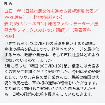
組み
白石　孝（日韓市民交流を進める希望連帯 代表／
PARC理事）／
【発表資料PDF】
姜 乃榮(カン・ネヨン)(地域ファシリテーター／慶
熙大學フマニタスカレッジ 講師)／
【発表資料
PDF】
世界でも早くにCOVID-19の感染を食い止めた韓国。
今後の感染を防止しつつ、経済へのダメージを最小化
するため、政府や自治体、そして市民社会はどのよう
に動いているのでしょうか。
5月に行った「韓国のCOVID-19対策」講座には大変多
くの方がご参加くださり好評でした。今回はその続報
として、ソウル在住の姜乃榮さんに、最新の韓国の状
況と市民社会、草の根の運動の報告をいただきます。
また同じく前回もご登場いただいた白石孝さんから
も、日韓の政策の比較や提言をしていただきます。