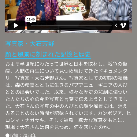
06オンライン講座：農と食の民主主義を実
01民主主義
現する
02アジア太平洋を非核地帯に
07ハイブリッド：アイヌ語を学びつつ日本
語の問題として捉え返す
06韓国：「文化民主主義」の根っこを学ぶ
08ハイブリッド:メキシコ最大の先住民言語
写真家・大石芳野
ナワトル語を知る
03食べものから学ぶ経済学
顔と風景に刻まれた記憶と歴史
09オンライン講座：世界のニュースから国
05データの力で社会を動かす！ 市民による社
およそ半世紀にわたって世界と日本を取材し、戦争の傷
際情勢を読み解こう
会調査力アップ入門講座
痕、人間の再生について見つめ続けてきたドキュメンタ
リー写真家・大石芳野さん。写真家としての初期の転機
10オンラインLet's talk abouttheworld
アートをめぐるフィールドワークin関西2025
は、森の精霊とともに生きるパプアニューギニアの人び
ととの出会いでした。以来、様々な歴史の悲劇に傷つい
11対面講座：鎌田慧 時代を描く・ルポルタ
社会的連帯経済を探す旅2025
ージュの現場から
た人たちの心の今を写真と言葉で伝えようとしてきまし
た。大石さんの写真の中の人びとの顔や風景には、消え
アクションツアー沖縄2025
12対面講座：＜たね＞からはじまる無肥料
去ることのない時間が記録されています。カンボジア、ヒ
自然栽培2026
ロシマ・ナガサキ、そして福島。膨大な写真をもとに、
奥間さん沖縄勉強会
現場で大石さんは何を見つめ、何を感じたのか。
13対面講座：ビオダンサ
●収録：2023年
【越境】04鎌田慧 時代を描く・ルポルタージ