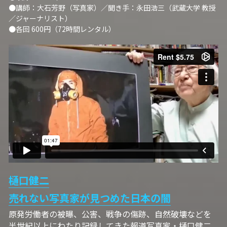
●講師：
大石芳野（写真家）／聞き手：永田浩三（武蔵大学 教授
ュの現場から
14対面講座：表現することは生きること
／ジャーナリスト）
●各回 600円（72時間レンタル）
【越境】01民主主義の修復へ
【越境】02アジア太平洋を非核地帯にするため
に
【越境】03食べものから学ぶ経済学
【越境】05市民による社会調査力アップ入門講
座
【越境】06 韓国：「文化民主主義」の根っこを
学ぶ
【越境】07アイヌ語の基礎を学びながら知里真
樋口健二
志保の仕事をとらえなおす
売れない写真家が見つめた日本の闇
【越境】08ラテンアメリカ先住民の言語と文化
原発労働者の被曝、公害、戦争の傷跡、自然破壊などを
を学ぶ
半世紀以上にわたり記録してきた報道写真家・樋口健二