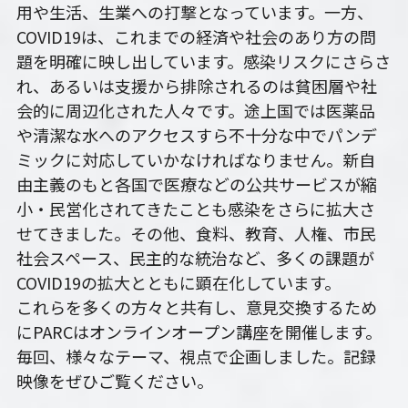
10鎌田講座
用や生活、生業への打撃となっています。一方、
COVID19は、これまでの経済や社会のあり方の問
09世界ニュース
題を明確に映し出しています。感染リスクにさらさ
れ、あるいは支援から排除されるのは貧困層や社
09世界ニュース
会的に周辺化された人々です。途上国では医薬品
や清潔な水へのアクセスすら不十分な中でパンデ
08ルイースの英会話
ミックに対応していかなければなりません。新自
07英文精読
由主義のもと各国で医療などの公共サービスが縮
小・民営化されてきたことも感染をさらに拡大さ
06それぞれのアイヌ語を受け継ぐ
せてきました。その他、食料、教育、人権、市民
社会スペース、民主的な統治など、多くの課題が
05コモンズとしての食
COVID19の拡大とともに顕在化しています。
04ガンジー読書会
これらを多くの方々と共有し、意見交換するため
にPARCはオンラインオープン講座を開催します。
03パレスチナ問題
毎回、様々なテーマ、視点で企画しました。記録
映像をぜひご覧ください。
02平和のための「紛争」論