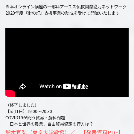
※本オンライン講座の一部はアーユス仏教国際協力ネットワーク
01フィアレス・シティ2024
2020年度『街の灯』支援事業の助成を受けて開催いたします
奥間さん勉強会2024
畑で実践2024
アート
畑で実践2023
英文精読
（終了しました）
【5月1日】19:00～20:30
COVID19が問う貿易・食料問題
―日本と世界の農業、自由貿易協定の行方は？
鈴木宣弘（東京大学教授）／　
【発表資料PDF】