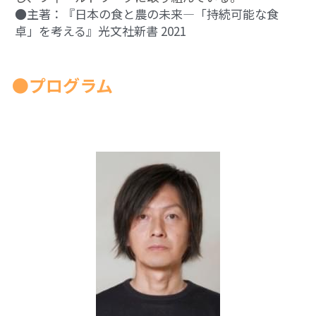
●主著：『日本の食と農の未来―「持続可能な食
PARC田んぼ2026_10月稲刈り
卓」を考える』光文社新書 2021
自然栽培2025
●プログラム
沖縄勉強会2024年11月
沖縄ツアー2024
13表現することは生きること
13表現することは生きること
12ビオダンサ
12ビオダンサ
12ビオダンサ