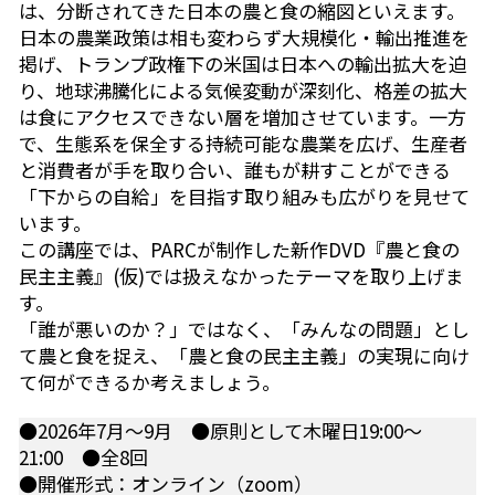
は、分断されてきた日本の農と食の縮図といえます。
自然栽培2026
日本の農業政策は相も変わらず大規模化・輸出推進を
掲げ、トランプ政権下の米国は日本への輸出拡大を迫
PARC田んぼお米販売
り、地球沸騰化による気候変動が深刻化、格差の拡大
は食にアクセスできない層を増加させています。一方
01テック・ジャスティス
で、生態系を保全する持続可能な農業を広げ、生産者
と消費者が手を取り合い、誰もが耕すことができる
02「自由と平等」の国の帝国主義
「下からの自給」を目指す取り組みも広がりを見せて
います。
03人権を保障するのは誰か？
この講座では、PARCが制作した新作DVD『農と食の
民主主義』(仮)では扱えなかったテーマを取り上げま
04パレスチナをどう学ぶ？教える？
す。
「誰が悪いのか？」ではなく、「みんなの問題」とし
05「共に生きる」ための社会調査
て農と食を捉え、「農と食の民主主義」の実現に向け
て何ができるか考えましょう。
11鎌田慧 時代を描く・ルポルタージュの現場か
ら
●2026年7月～9月　●原則として木曜日19:00～
21:00　●全8回
06農と食の民主主義を実践する
●開催形式：オンライン（zoom）