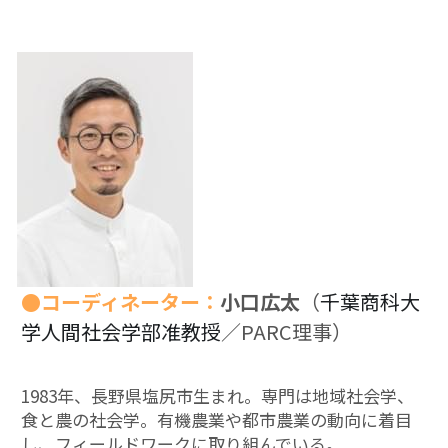
【越境】03人権を保障するのは誰か？――国
家・国際社会の枠組みの限界と希望
【越境】05「共に生きる」ための社会調査――
川崎の地域実践から学ぶ
【越境】06農と食の民主主義を実現する
【越境】07アイヌ語を学びつつ、日本語の問題
としてとらえかえす
【越境】08ラテンアメリカ先住民の言語と文化
を学ぶ――メキシコ最大の先住民言語ナワトル
語を知る
●コーディネーター：
小口広太
（
千葉商科大
【越境】11鎌田慧 時代を描く・ルポルタージュ
学人間社会学部准教授
／PARC理事）
の現場から
PARC田んぼ2026年6月
1983年、長野県塩尻市生まれ。専門は地域社会学、
食と農の社会学。有機農業や都市農業の動向に着目
足尾ツアー
し、フィールドワークに取り組んでいる。