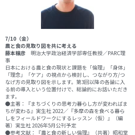
01フィアレス・シティ2024
奥間さん勉強会2024
畑で実践2024
7/10（金）
農と食の見取り図を共に考える
アート
藤本穣彦
　明治大学政治経済学部専任教授／PARC理
事
畑で実践2023
日本における農と食の現状と課題を「倫理」「身体」
「理念」「ケア」の視点から検討し、つながり方/つ
英文精読
なげ方の見取り図を示します。第3回以降の各論に入
る前の導入という位置付けで、総論的にお話いただき
ます。
●主著：『まちづくりの思考力――暮らし方が変わればま
ちが変わる』実生社 2022／『多摩の森を食べる――暮ら
しをフィールドワークにするレッスン（仮）』
（編
著）
実生社 2026年5月公刊予定
●参考文献：『農と食の新しい倫理』
（共著）
昭和堂 