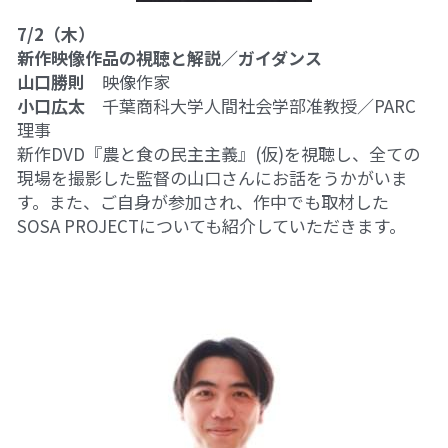
10鎌田講座
7/2（木）
09世界ニュース
新作映像作品の視聴と解説／ガイダンス
山口勝則
　映像作家
09世界ニュース
小口広太
　千葉商科大学人間社会学部准教授／PARC
理事
08ルイースの英会話
新作DVD『農と食の民主主義』(仮)を視聴し、全ての
現場を撮影した監督の山口さんにお話をうかがいま
07英文精読
す。また、ご自身が参加され、作中でも取材した
SOSA PROJECTについても紹介していただきます。
06それぞれのアイヌ語を受け継ぐ
05コモンズとしての食
04ガンジー読書会
03パレスチナ問題
02平和のための「紛争」論