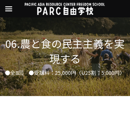
×
ストアカテゴリー
PARC自由学校
講座一覧
すべてのカテゴリー
06.農と食の民主主義を実
過去の講座
11世界ニュース
01オンライン講座：テック・ジャスティス
現する
02オンライン講座：「自由と平等」の国の
お問い合わせ・アクセス
10武藤一羊の英文精読
公開中の過去講座
帝国主義
●全8回　●受講料：25,000円〈U25割：5,000円〉
近年の講座一覧
よくある質問
09ルイースの英会話
03ハイブリッド講座：人権を保障するのは
誰か
08ラテンアメリカ先住民言語
04参加型ゼミ：パレスチナをどう学ぶ？教
える？
07アイヌ語の基礎から知里真志保の仕事
Facebookでシェア
05ハイブリッド講座：「共に生きる」ため
04鎌田慧 時代を描く・ルポルタージュの現場
の社会調査
から