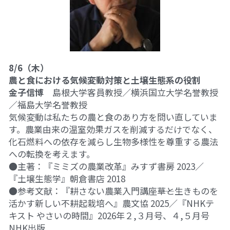
8/6（木）
農と食における気候変動対策と土壌生態系の役割
金子信博
　島根大学客員教授／横浜国立大学名誉教授
／福島大学名誉教授
気候変動は私たちの農と食のあり方を問い直していま
す。農業由来の温室効果ガスを削減するだけでなく、
化石燃料への依存を減らし生物多様性を尊重する農法
への転換を考えます。
●主著：『ミミズの農業改革』みすず書房 2023／
『土壌生態学』朝倉書店 2018
●参考文献：『耕さない農業入門講座――草と生きものを
活かす新しい不耕起栽培へ』農文協 2025／『NHKテ
キスト やさいの時間』2026年２,３月号、４,５月号 
NHK出版