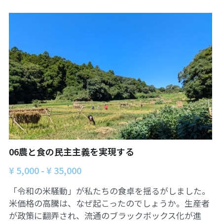
06オンライン講座：農と食の民主主義を実
01民主主義
現する
02アジア太平洋を非核地帯に
07ハイブリッド：アイヌ語を学びつつ日本
語の問題として捉え返す
06韓国：「文化民主主義」の根っこを学ぶ
08ハイブリッド:メキシコ最大の先住民言語
ナワトル語を知る
03食べものから学ぶ経済学
09オンライン講座：世界のニュースから国
05データの力で社会を動かす！ 市民による社
際情勢を読み解こう
会調査力アップ入門講座
10オンラインLet's talk abouttheworld
アートをめぐるフィールドワークin関西2025
11対面講座：鎌田慧 時代を描く・ルポルタ
06農と食の民主主義を実現する
社会的連帯経済を探す旅2025
ージュの現場から
¥ 5,000 - ¥ 35,000
アクションツアー沖縄2025
12対面講座：＜たね＞からはじまる無肥料
自然栽培2026
「令和の米騒動」が私たちの食卓を揺るがしました。
奥間さん沖縄勉強会
米価格の高騰は、なぜ起こったのでしょうか。生産者
13対面講座：ビオダンサ
が政策に翻弄され、流通のブラックボックス化が進
【越境】04鎌田慧 時代を描く・ルポルタージ