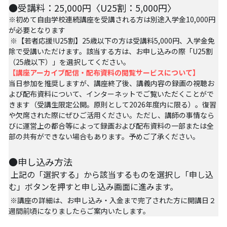
●受講料：25,000円〈U25割：5,000円〉
07アイヌ語講座
※初めて自由学校連続講座を受講される方は別途入学金10,000円
が必要となります
08ナワトル語講座
 ※【若者応援!U25割】25歳以下の方は受講料5,000円、入学金免
除で受講いただけます。該当する方は、お申し込みの際「U25割
10ルイース英会話
（25歳以下）」を選択してください。
【講座アーカイブ配信・配布資料の閲覧サービスについて】
アートをめぐるFWin関東
当日参加を推奨しますが、講座終了後、講義内容の録画の視聴お
よび配布資料について、インターネットでご覧いただくことがで
アートをめぐるFWin関西
きます（受講生限定公開。原則として2026年度内に限る）。復習
や欠席された際にぜひご活用ください。ただし、講師の事情なら
びに運営上の都合等によって録画および配布資料の一部または全
自主講座・ムトーさんと英文精読
部の共有ができない場合もあります。予めご了承ください。 
TP翻訳チーム専用越境受講申し込み
●申し込み方法
 上記の「選択する」から該当するものを選択し「申し込
【越境】01テック・ジャスティス―AI時代の差
別・人権・民主主義
む」ボタンを押すと申し込み画面に進みます。 
 ※講座の詳細は、お申し込み・入金まで完了された方に開講日２
【越境】02「自由と平等」の国の帝国主義
週間前頃になりましたらご案内いたします。 