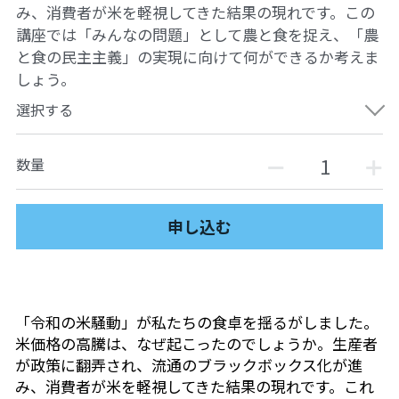
み、消費者が米を軽視してきた結果の現れです。この
ュの現場から
14対面講座：表現することは生きること
講座では「みんなの問題」として農と食を捉え、「農
と食の民主主義」の実現に向けて何ができるか考えま
【越境】01民主主義の修復へ
しょう。
【越境】02アジア太平洋を非核地帯にするため
選択する
に
【越境】03食べものから学ぶ経済学
数量
【越境】05市民による社会調査力アップ入門講
座
申し込む
【越境】06 韓国：「文化民主主義」の根っこを
学ぶ
【越境】07アイヌ語の基礎を学びながら知里真
「令和の米騒動」が私たちの食卓を揺るがしました。
志保の仕事をとらえなおす
米価格の高騰は、なぜ起こったのでしょうか。生産者
が政策に翻弄され、流通のブラックボックス化が進
【越境】08ラテンアメリカ先住民の言語と文化
を学ぶ
み、消費者が米を軽視してきた結果の現れです。これ