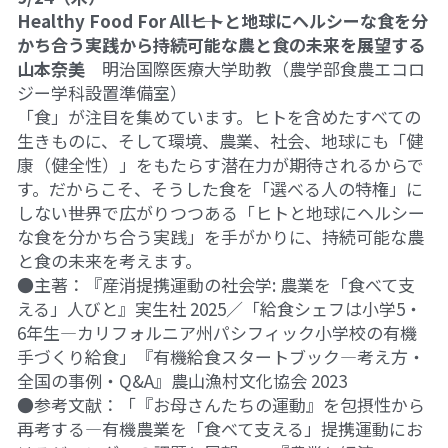
Healthy Food For All――ヒトと地球にヘルシーな食を分
かち合う実践から持続可能な農と食の未来を展望する
山本奈美
　明治国際医療大学助教（農学部食農エコロ
ジー学科設置準備室）
「食」が注目を集めています。ヒトを含めたすべての
生きものに、そして環境、農業、社会、地球にも「健
康（健全性）」をもたらす潜在力が期待されるからで
す。だからこそ、そうした食を「選べる人の特権」に
しない――世界で広がりつつある「ヒトと地球にヘルシー
な食を分かち合う実践」を手がかりに、持続可能な農
と食の未来を考えます。
●主著：『産消提携運動の社会学: 農業を「食べて支
える」人びと』実生社 2025／「給食シェフは小学5・
6年生―カリフォルニア州パシフィック小学校の有機
手づくり給食」『有機給食スタートブック―考え方・
全国の事例・Q&A』農山漁村文化協会 2023
●参考文献：「『お母さんたちの運動』を包摂性から
再考する―有機農業を「食べて支える」提携運動にお