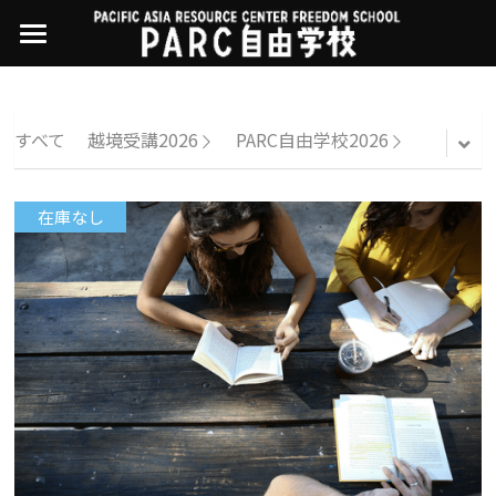
×
ストアカテゴリー
PARC自由学校
講座一覧
すべてのカテゴリー
すべて
越境受講2026
PARC自由学校2026
過去の講座
11世界ニュース
01オンライン講座：テック・ジャスティス
在庫なし
02オンライン講座：「自由と平等」の国の
お問い合わせ・アクセス
10武藤一羊の英文精読
公開中の過去講座
帝国主義
近年の講座一覧
よくある質問
09ルイースの英会話
03ハイブリッド講座：人権を保障するのは
誰か
08ラテンアメリカ先住民言語
04参加型ゼミ：パレスチナをどう学ぶ？教
える？
07アイヌ語の基礎から知里真志保の仕事
Facebookでシェア
05ハイブリッド講座：「共に生きる」ため
04鎌田慧 時代を描く・ルポルタージュの現場
の社会調査
から