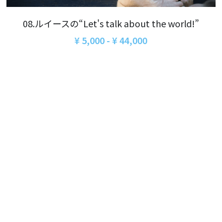
06オンライン講座：農と食の民主主義を実
01民主主義
現する
08.ルイースの“Let's talk about the world!”
02アジア太平洋を非核地帯に
07ハイブリッド：アイヌ語を学びつつ日本
¥ 5,000 - ¥ 44,000
語の問題として捉え返す
06韓国：「文化民主主義」の根っこを学ぶ
08ハイブリッド:メキシコ最大の先住民言語
ナワトル語を知る
03食べものから学ぶ経済学
09オンライン講座：世界のニュースから国
05データの力で社会を動かす！ 市民による社
際情勢を読み解こう
会調査力アップ入門講座
10オンラインLet's talk abouttheworld
アートをめぐるフィールドワークin関西2025
11対面講座：鎌田慧 時代を描く・ルポルタ
社会的連帯経済を探す旅2025
ージュの現場から
アクションツアー沖縄2025
12対面講座：＜たね＞からはじまる無肥料
自然栽培2026
奥間さん沖縄勉強会
13対面講座：ビオダンサ
【越境】04鎌田慧 時代を描く・ルポルタージ