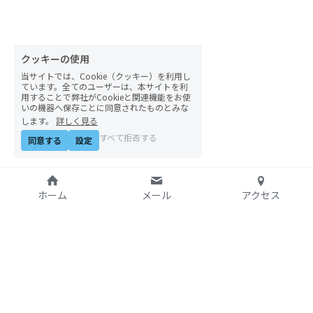
自然栽培2026
PARC田んぼお米販売
クッキーの使用
当サイトでは、Cookie（クッキー）を利用し
01テック・ジャスティス
ています。全てのユーザーは、本サイトを利
用することで弊社がCookieと関連機能をお使
いの機器へ保存ことに同意されたものとみな
02「自由と平等」の国の帝国主義
します。
詳しく見る
すべて拒否する
同意する
設定
03人権を保障するのは誰か？
04パレスチナをどう学ぶ？教える？
ホーム
メール
アクセス
05「共に生きる」ための社会調査
11鎌田慧 時代を描く・ルポルタージュの現場か
ら
特定非営利活動法人
06農と食の民主主義を実践する
アジア太平洋資料センタ