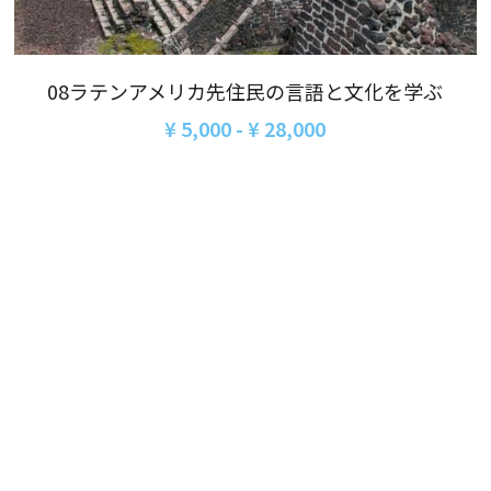
06オンライン講座：農と食の民主主義を実
01民主主義
現する
02アジア太平洋を非核地帯に
07ハイブリッド：アイヌ語を学びつつ日本
08ラテンアメリカ先住民の言語と文化を学ぶ
語の問題として捉え返す
06韓国：「文化民主主義」の根っこを学ぶ
¥ 5,000 - ¥ 28,000
08ハイブリッド:メキシコ最大の先住民言語
ナワトル語を知る
03食べものから学ぶ経済学
09オンライン講座：世界のニュースから国
05データの力で社会を動かす！ 市民による社
際情勢を読み解こう
会調査力アップ入門講座
10オンラインLet's talk abouttheworld
アートをめぐるフィールドワークin関西2025
11対面講座：鎌田慧 時代を描く・ルポルタ
社会的連帯経済を探す旅2025
ージュの現場から
アクションツアー沖縄2025
12対面講座：＜たね＞からはじまる無肥料
自然栽培2026
奥間さん沖縄勉強会
13対面講座：ビオダンサ
【越境】04鎌田慧 時代を描く・ルポルタージ