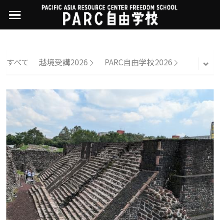
×
ストアカテゴリー
PARC自由学校
講座一覧
すべてのカテゴリー
すべて
越境受講2026
PARC自由学校2026
過去の講座
11世界ニュース
01オンライン講座：テック・ジャスティス
02オンライン講座：「自由と平等」の国の
お問い合わせ・アクセス
10武藤一羊の英文精読
公開中の過去講座
帝国主義
近年の講座一覧
よくある質問
09ルイースの英会話
03ハイブリッド講座：人権を保障するのは
誰か
08ラテンアメリカ先住民言語
04参加型ゼミ：パレスチナをどう学ぶ？教
える？
07アイヌ語の基礎から知里真志保の仕事
Facebookでシェア
05ハイブリッド講座：「共に生きる」ため
04鎌田慧 時代を描く・ルポルタージュの現場
の社会調査
から