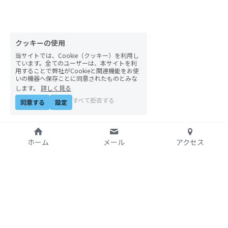
自然栽培2026
PARC田んぼお米販売
クッキーの使用
当サイトでは、Cookie（クッキー）を利用し
01テック・ジャスティス
ています。全てのユーザーは、本サイトを利
用することで弊社がCookieと関連機能をお使
いの機器へ保存ことに同意されたものとみな
02「自由と平等」の国の帝国主義
します。
詳しく見る
すべて拒否する
同意する
設定
03人権を保障するのは誰か？
04パレスチナをどう学ぶ？教える？
ホーム
メール
アクセス
05「共に生きる」ための社会調査
11鎌田慧 時代を描く・ルポルタージュの現場か
ら
特定非営利活動法人
06農と食の民主主義を実践する
アジア太平洋資料センタ