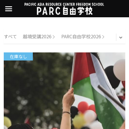
×
ストアカテゴリー
PARC自由学校
講座一覧
すべてのカテゴリー
すべて
越境受講2026
PARC自由学校2026
過去の講座
11世界ニュース
01オンライン講座：テック・ジャスティス
在庫なし
02オンライン講座：「自由と平等」の国の
お問い合わせ・アクセス
10武藤一羊の英文精読
公開中の過去講座
帝国主義
近年の講座一覧
よくある質問
09ルイースの英会話
03ハイブリッド講座：人権を保障するのは
誰か
08ラテンアメリカ先住民言語
04参加型ゼミ：パレスチナをどう学ぶ？教
える？
07アイヌ語の基礎から知里真志保の仕事
Facebookでシェア
05ハイブリッド講座：「共に生きる」ため
04鎌田慧 時代を描く・ルポルタージュの現場
の社会調査
から