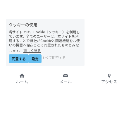
自然栽培2026
PARC田んぼお米販売
クッキーの使用
当サイトでは、Cookie（クッキー）を利用し
01テック・ジャスティス
ています。全てのユーザーは、本サイトを利
用することで弊社がCookieと関連機能をお使
いの機器へ保存ことに同意されたものとみな
02「自由と平等」の国の帝国主義
します。
詳しく見る
すべて拒否する
同意する
設定
03人権を保障するのは誰か？
04パレスチナをどう学ぶ？教える？
ホーム
メール
アクセス
05「共に生きる」ための社会調査
11鎌田慧 時代を描く・ルポルタージュの現場か
ら
特定非営利活動法人
06農と食の民主主義を実践する
アジア太平洋資料センタ