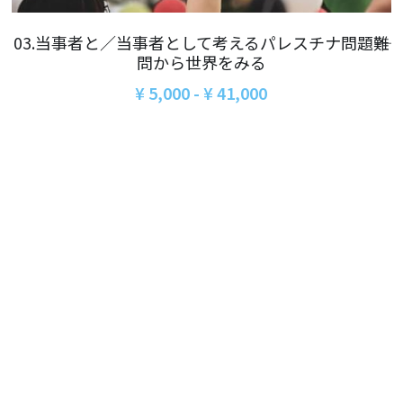
06オンライン講座：農と食の民主主義を実
01民主主義
現する
03.当事者と／当事者として考えるパレスチナ問題――難
02アジア太平洋を非核地帯に
問から世界をみる
07ハイブリッド：アイヌ語を学びつつ日本
語の問題として捉え返す
¥ 5,000 - ¥ 41,000
06韓国：「文化民主主義」の根っこを学ぶ
08ハイブリッド:メキシコ最大の先住民言語
ナワトル語を知る
03食べものから学ぶ経済学
09オンライン講座：世界のニュースから国
05データの力で社会を動かす！ 市民による社
際情勢を読み解こう
会調査力アップ入門講座
10オンラインLet's talk abouttheworld
アートをめぐるフィールドワークin関西2025
11対面講座：鎌田慧 時代を描く・ルポルタ
社会的連帯経済を探す旅2025
ージュの現場から
アクションツアー沖縄2025
12対面講座：＜たね＞からはじまる無肥料
自然栽培2026
奥間さん沖縄勉強会
13対面講座：ビオダンサ
【越境】04鎌田慧 時代を描く・ルポルタージ