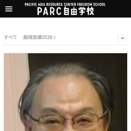
×
ストアカテゴリー
PARC自由学校
講座一覧
すべてのカテゴリー
すべて
越境受講2026
過去の講座
11世界ニュース
01オンライン講座：テック・ジャスティス
02オンライン講座：「自由と平等」の国の
お問い合わせ・アクセス
10武藤一羊の英文精読
公開中の過去講座
帝国主義
近年の講座一覧
よくある質問
09ルイースの英会話
03ハイブリッド講座：人権を保障するのは
誰か
08ラテンアメリカ先住民言語
04参加型ゼミ：パレスチナをどう学ぶ？教
える？
07アイヌ語の基礎から知里真志保の仕事
Facebookでシェア
05ハイブリッド講座：「共に生きる」ため
04鎌田慧 時代を描く・ルポルタージュの現場
の社会調査
から