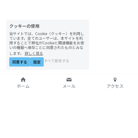
自然栽培2026
PARC田んぼお米販売
クッキーの使用
当サイトでは、Cookie（クッキー）を利用し
01テック・ジャスティス
ています。全てのユーザーは、本サイトを利
用することで弊社がCookieと関連機能をお使
いの機器へ保存ことに同意されたものとみな
02「自由と平等」の国の帝国主義
します。
詳しく見る
すべて拒否する
同意する
設定
03人権を保障するのは誰か？
04パレスチナをどう学ぶ？教える？
ホーム
メール
アクセス
05「共に生きる」ための社会調査
11鎌田慧 時代を描く・ルポルタージュの現場か
ら
特定非営利活動法人
06農と食の民主主義を実践する
アジア太平洋資料センタ