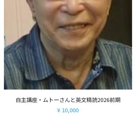
06オンライン講座：農と食の民主主義を実
01民主主義
現する
02アジア太平洋を非核地帯に
07ハイブリッド：アイヌ語を学びつつ日本
語の問題として捉え返す
06韓国：「文化民主主義」の根っこを学ぶ
08ハイブリッド:メキシコ最大の先住民言語
ナワトル語を知る
03食べものから学ぶ経済学
09オンライン講座：世界のニュースから国
05データの力で社会を動かす！ 市民による社
際情勢を読み解こう
会調査力アップ入門講座
10オンラインLet's talk abouttheworld
アートをめぐるフィールドワークin関西2025
11対面講座：鎌田慧 時代を描く・ルポルタ
社会的連帯経済を探す旅2025
ージュの現場から
自主講座・ムトーさんと英文精読2026前期
アクションツアー沖縄2025
¥ 10,000
12対面講座：＜たね＞からはじまる無肥料
自然栽培2026
奥間さん沖縄勉強会
13対面講座：ビオダンサ
【越境】04鎌田慧 時代を描く・ルポルタージ