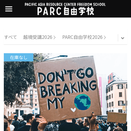
×
ストアカテゴリー
PARC自由学校
講座一覧
すべてのカテゴリー
すべて
越境受講2026
PARC自由学校2026
過去の講座
11世界ニュース
01オンライン講座：テック・ジャスティス
在庫なし
02オンライン講座：「自由と平等」の国の
お問い合わせ・アクセス
10武藤一羊の英文精読
公開中の過去講座
帝国主義
近年の講座一覧
よくある質問
09ルイースの英会話
03ハイブリッド講座：人権を保障するのは
誰か
08ラテンアメリカ先住民言語
04参加型ゼミ：パレスチナをどう学ぶ？教
える？
07アイヌ語の基礎から知里真志保の仕事
Facebookでシェア
05ハイブリッド講座：「共に生きる」ため
04鎌田慧 時代を描く・ルポルタージュの現場
の社会調査
から