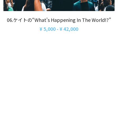
06オンライン講座：農と食の民主主義を実
01民主主義
現する
02アジア太平洋を非核地帯に
07ハイブリッド：アイヌ語を学びつつ日本
06.ケイトの“What's Happening In The World!?”
語の問題として捉え返す
06韓国：「文化民主主義」の根っこを学ぶ
¥ 5,000 - ¥ 42,000
08ハイブリッド:メキシコ最大の先住民言語
ナワトル語を知る
03食べものから学ぶ経済学
09オンライン講座：世界のニュースから国
05データの力で社会を動かす！ 市民による社
際情勢を読み解こう
会調査力アップ入門講座
10オンラインLet's talk abouttheworld
アートをめぐるフィールドワークin関西2025
11対面講座：鎌田慧 時代を描く・ルポルタ
社会的連帯経済を探す旅2025
ージュの現場から
アクションツアー沖縄2025
12対面講座：＜たね＞からはじまる無肥料
自然栽培2026
奥間さん沖縄勉強会
13対面講座：ビオダンサ
【越境】04鎌田慧 時代を描く・ルポルタージ