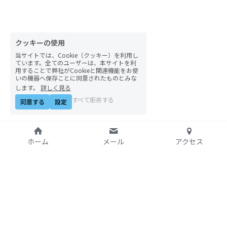
自然栽培2026
PARC田んぼお米販売
クッキーの使用
当サイトでは、Cookie（クッキー）を利用し
01テック・ジャスティス
ています。全てのユーザーは、本サイトを利
用することで弊社がCookieと関連機能をお使
いの機器へ保存ことに同意されたものとみな
02「自由と平等」の国の帝国主義
します。
詳しく見る
すべて拒否する
同意する
設定
03人権を保障するのは誰か？
04パレスチナをどう学ぶ？教える？
ホーム
メール
アクセス
05「共に生きる」ための社会調査
11鎌田慧 時代を描く・ルポルタージュの現場か
ら
特定非営利活動法人
06農と食の民主主義を実践する
アジア太平洋資料センタ