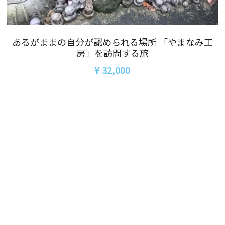
06オンライン講座：農と食の民主主義を実
01民主主義
現する
02アジア太平洋を非核地帯に
07ハイブリッド：アイヌ語を学びつつ日本
あるがままの自分が認められる場所 「やまなみ工
語の問題として捉え返す
房」を訪問する旅
06韓国：「文化民主主義」の根っこを学ぶ
08ハイブリッド:メキシコ最大の先住民言語
¥ 32,000
ナワトル語を知る
03食べものから学ぶ経済学
09オンライン講座：世界のニュースから国
05データの力で社会を動かす！ 市民による社
際情勢を読み解こう
会調査力アップ入門講座
10オンラインLet's talk abouttheworld
アートをめぐるフィールドワークin関西2025
11対面講座：鎌田慧 時代を描く・ルポルタ
社会的連帯経済を探す旅2025
ージュの現場から
アクションツアー沖縄2025
12対面講座：＜たね＞からはじまる無肥料
自然栽培2026
奥間さん沖縄勉強会
13対面講座：ビオダンサ
【越境】04鎌田慧 時代を描く・ルポルタージ