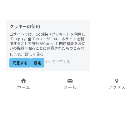
自然栽培2026
PARC田んぼお米販売
クッキーの使用
当サイトでは、Cookie（クッキー）を利用し
01テック・ジャスティス
ています。全てのユーザーは、本サイトを利
用することで弊社がCookieと関連機能をお使
いの機器へ保存ことに同意されたものとみな
02「自由と平等」の国の帝国主義
します。
詳しく見る
すべて拒否する
同意する
設定
03人権を保障するのは誰か？
04パレスチナをどう学ぶ？教える？
ホーム
メール
アクセス
05「共に生きる」ための社会調査
11鎌田慧 時代を描く・ルポルタージュの現場か
ら
特定非営利活動法人
06農と食の民主主義を実践する
アジア太平洋資料センタ