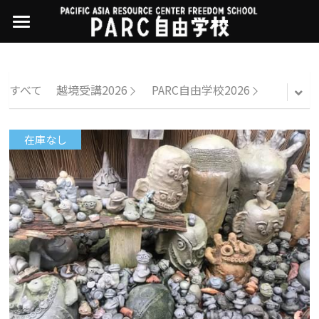
×
ストアカテゴリー
PARC自由学校
講座一覧
すべてのカテゴリー
すべて
越境受講2026
PARC自由学校2026
過去の講座
11世界ニュース
01オンライン講座：テック・ジャスティス
在庫なし
02オンライン講座：「自由と平等」の国の
お問い合わせ・アクセス
10武藤一羊の英文精読
公開中の過去講座
帝国主義
近年の講座一覧
よくある質問
09ルイースの英会話
03ハイブリッド講座：人権を保障するのは
誰か
08ラテンアメリカ先住民言語
04参加型ゼミ：パレスチナをどう学ぶ？教
える？
07アイヌ語の基礎から知里真志保の仕事
Facebookでシェア
05ハイブリッド講座：「共に生きる」ため
04鎌田慧 時代を描く・ルポルタージュの現場
の社会調査
から