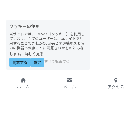
自然栽培2026
PARC田んぼお米販売
クッキーの使用
当サイトでは、Cookie（クッキー）を利用し
01テック・ジャスティス
ています。全てのユーザーは、本サイトを利
用することで弊社がCookieと関連機能をお使
いの機器へ保存ことに同意されたものとみな
02「自由と平等」の国の帝国主義
します。
詳しく見る
すべて拒否する
同意する
設定
03人権を保障するのは誰か？
04パレスチナをどう学ぶ？教える？
ホーム
メール
アクセス
05「共に生きる」ための社会調査
11鎌田慧 時代を描く・ルポルタージュの現場か
ら
特定非営利活動法人
06農と食の民主主義を実践する
アジア太平洋資料センタ