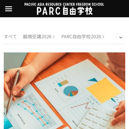
×
ストアカテゴリー
PARC自由学校
講座一覧
すべてのカテゴリー
すべて
越境受講2026
PARC自由学校2026
過去の講座
11世界ニュース
01オンライン講座：テック・ジャスティス
02オンライン講座：「自由と平等」の国の
お問い合わせ・アクセス
10武藤一羊の英文精読
公開中の過去講座
帝国主義
近年の講座一覧
よくある質問
09ルイースの英会話
03ハイブリッド講座：人権を保障するのは
誰か
08ラテンアメリカ先住民言語
04参加型ゼミ：パレスチナをどう学ぶ？教
える？
07アイヌ語の基礎から知里真志保の仕事
Facebookでシェア
05ハイブリッド講座：「共に生きる」ため
04鎌田慧 時代を描く・ルポルタージュの現場
の社会調査
から