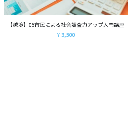
06オンライン講座：農と食の民主主義を実
01民主主義
現する
02アジア太平洋を非核地帯に
07ハイブリッド：アイヌ語を学びつつ日本
【越境】05市民による社会調査力アップ入門講座
語の問題として捉え返す
06韓国：「文化民主主義」の根っこを学ぶ
¥ 3,500
08ハイブリッド:メキシコ最大の先住民言語
ナワトル語を知る
03食べものから学ぶ経済学
09オンライン講座：世界のニュースから国
05データの力で社会を動かす！ 市民による社
際情勢を読み解こう
会調査力アップ入門講座
10オンラインLet's talk abouttheworld
アートをめぐるフィールドワークin関西2025
11対面講座：鎌田慧 時代を描く・ルポルタ
社会的連帯経済を探す旅2025
ージュの現場から
アクションツアー沖縄2025
12対面講座：＜たね＞からはじまる無肥料
自然栽培2026
奥間さん沖縄勉強会
13対面講座：ビオダンサ
【越境】04鎌田慧 時代を描く・ルポルタージ