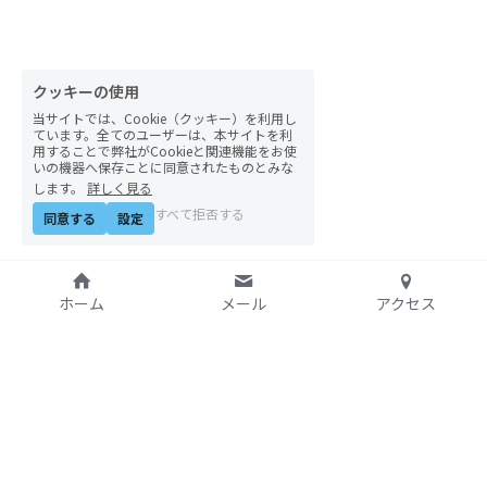
自然栽培2026
PARC田んぼお米販売
クッキーの使用
当サイトでは、Cookie（クッキー）を利用し
01テック・ジャスティス
ています。全てのユーザーは、本サイトを利
用することで弊社がCookieと関連機能をお使
いの機器へ保存ことに同意されたものとみな
02「自由と平等」の国の帝国主義
します。
詳しく見る
すべて拒否する
同意する
設定
03人権を保障するのは誰か？
04パレスチナをどう学ぶ？教える？
ホーム
メール
アクセス
05「共に生きる」ための社会調査
11鎌田慧 時代を描く・ルポルタージュの現場か
ら
特定非営利活動法人
06農と食の民主主義を実践する
アジア太平洋資料センタ