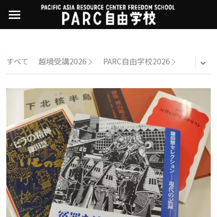
×
ストアカテゴリー
PARC自由学校
講座一覧
すべてのカテゴリー
すべて
越境受講2026
PARC自由学校2026
過去の講座
11世界ニュース
01オンライン講座：テック・ジャスティス
02オンライン講座：「自由と平等」の国の
お問い合わせ・アクセス
10武藤一羊の英文精読
公開中の過去講座
帝国主義
近年の講座一覧
よくある質問
09ルイースの英会話
03ハイブリッド講座：人権を保障するのは
誰か
08ラテンアメリカ先住民言語
04参加型ゼミ：パレスチナをどう学ぶ？教
える？
07アイヌ語の基礎から知里真志保の仕事
Facebookでシェア
05ハイブリッド講座：「共に生きる」ため
04鎌田慧 時代を描く・ルポルタージュの現場
の社会調査
から