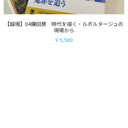
06オンライン講座：農と食の民主主義を実
01民主主義
現する
02アジア太平洋を非核地帯に
07ハイブリッド：アイヌ語を学びつつ日本
【越境】04鎌田慧 時代を描く・ルポルタージュの
語の問題として捉え返す
現場から
06韓国：「文化民主主義」の根っこを学ぶ
08ハイブリッド:メキシコ最大の先住民言語
¥ 5,500
ナワトル語を知る
03食べものから学ぶ経済学
09オンライン講座：世界のニュースから国
05データの力で社会を動かす！ 市民による社
際情勢を読み解こう
会調査力アップ入門講座
10オンラインLet's talk abouttheworld
アートをめぐるフィールドワークin関西2025
11対面講座：鎌田慧 時代を描く・ルポルタ
社会的連帯経済を探す旅2025
ージュの現場から
アクションツアー沖縄2025
12対面講座：＜たね＞からはじまる無肥料
自然栽培2026
奥間さん沖縄勉強会
13対面講座：ビオダンサ
【越境】04鎌田慧 時代を描く・ルポルタージ