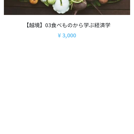
06オンライン講座：農と食の民主主義を実
01民主主義
現する
02アジア太平洋を非核地帯に
07ハイブリッド：アイヌ語を学びつつ日本
【越境】03食べものから学ぶ経済学
語の問題として捉え返す
06韓国：「文化民主主義」の根っこを学ぶ
¥ 3,000
08ハイブリッド:メキシコ最大の先住民言語
ナワトル語を知る
03食べものから学ぶ経済学
09オンライン講座：世界のニュースから国
05データの力で社会を動かす！ 市民による社
際情勢を読み解こう
会調査力アップ入門講座
10オンラインLet's talk abouttheworld
アートをめぐるフィールドワークin関西2025
11対面講座：鎌田慧 時代を描く・ルポルタ
社会的連帯経済を探す旅2025
ージュの現場から
アクションツアー沖縄2025
12対面講座：＜たね＞からはじまる無肥料
自然栽培2026
奥間さん沖縄勉強会
13対面講座：ビオダンサ
【越境】04鎌田慧 時代を描く・ルポルタージ