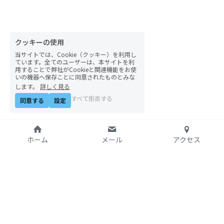
自然栽培2026
PARC田んぼお米販売
クッキーの使用
当サイトでは、Cookie（クッキー）を利用し
01テック・ジャスティス
ています。全てのユーザーは、本サイトを利
用することで弊社がCookieと関連機能をお使
いの機器へ保存ことに同意されたものとみな
02「自由と平等」の国の帝国主義
します。
詳しく見る
すべて拒否する
同意する
設定
03人権を保障するのは誰か？
04パレスチナをどう学ぶ？教える？
ホーム
メール
アクセス
05「共に生きる」ための社会調査
11鎌田慧 時代を描く・ルポルタージュの現場か
ら
特定非営利活動法人
06農と食の民主主義を実践する
アジア太平洋資料センタ