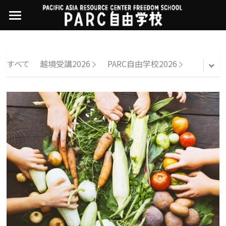
×
ストアカテゴリー
PARC自由学校
講座一覧
すべてのカテゴリー
すべて
越境受講2026
PARC自由学校2026
過去の講座
11世界ニュース
01オンライン講座：テック・ジャスティス
02オンライン講座：「自由と平等」の国の
お問い合わせ・アクセス
10武藤一羊の英文精読
公開中の過去講座
帝国主義
近年の講座一覧
よくある質問
09ルイースの英会話
03ハイブリッド講座：人権を保障するのは
誰か
08ラテンアメリカ先住民言語
04参加型ゼミ：パレスチナをどう学ぶ？教
える？
07アイヌ語の基礎から知里真志保の仕事
Facebookでシェア
05ハイブリッド講座：「共に生きる」ため
04鎌田慧 時代を描く・ルポルタージュの現場
の社会調査
から