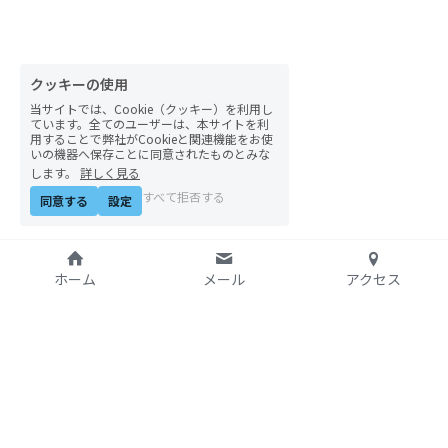
自然栽培2026
PARC田んぼお米販売
クッキーの使用
当サイトでは、Cookie（クッキー）を利用し
01テック・ジャスティス
ています。全てのユーザーは、本サイトを利
用することで弊社がCookieと関連機能をお使
いの機器へ保存ことに同意されたものとみな
02「自由と平等」の国の帝国主義
します。
詳しく見る
すべて拒否する
同意する
設定
03人権を保障するのは誰か？
04パレスチナをどう学ぶ？教える？
ホーム
メール
アクセス
05「共に生きる」ための社会調査
11鎌田慧 時代を描く・ルポルタージュの現場か
ら
特定非営利活動法人
06農と食の民主主義を実践する
アジア太平洋資料センタ