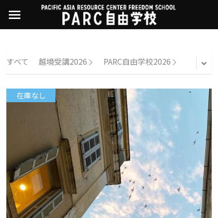
×
ストアカテゴリー
PARC自由学校
講座一覧
すべてのカテゴリー
すべて
越境受講2026
PARC自由学校2026
過去の講座
11世界ニュース
01オンライン講座：テック・ジャスティス
在庫なし
02オンライン講座：「自由と平等」の国の
お問い合わせ・アクセス
10武藤一羊の英文精読
公開中の過去講座
帝国主義
近年の講座一覧
よくある質問
09ルイースの英会話
03ハイブリッド講座：人権を保障するのは
誰か
08ラテンアメリカ先住民言語
04参加型ゼミ：パレスチナをどう学ぶ？教
える？
07アイヌ語の基礎から知里真志保の仕事
Facebookでシェア
05ハイブリッド講座：「共に生きる」ため
04鎌田慧 時代を描く・ルポルタージュの現場
の社会調査
から