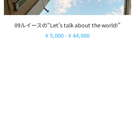
06オンライン講座：農と食の民主主義を実
01民主主義
現する
02アジア太平洋を非核地帯に
07ハイブリッド：アイヌ語を学びつつ日本
09ルイースの“Let's talk about the world!”
語の問題として捉え返す
06韓国：「文化民主主義」の根っこを学ぶ
¥ 5,000 - ¥ 44,000
08ハイブリッド:メキシコ最大の先住民言語
ナワトル語を知る
03食べものから学ぶ経済学
09オンライン講座：世界のニュースから国
05データの力で社会を動かす！ 市民による社
際情勢を読み解こう
会調査力アップ入門講座
10オンラインLet's talk abouttheworld
アートをめぐるフィールドワークin関西2025
11対面講座：鎌田慧 時代を描く・ルポルタ
社会的連帯経済を探す旅2025
ージュの現場から
アクションツアー沖縄2025
12対面講座：＜たね＞からはじまる無肥料
自然栽培2026
奥間さん沖縄勉強会
13対面講座：ビオダンサ
【越境】04鎌田慧 時代を描く・ルポルタージ