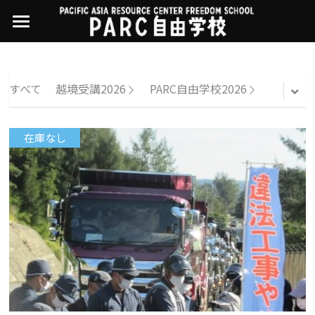
×
ストアカテゴリー
PARC自由学校
講座一覧
すべてのカテゴリー
すべて
越境受講2026
PARC自由学校2026
過去の講座
11世界ニュース
01オンライン講座：テック・ジャスティス
在庫なし
02オンライン講座：「自由と平等」の国の
お問い合わせ・アクセス
10武藤一羊の英文精読
公開中の過去講座
帝国主義
近年の講座一覧
よくある質問
09ルイースの英会話
03ハイブリッド講座：人権を保障するのは
誰か
08ラテンアメリカ先住民言語
04参加型ゼミ：パレスチナをどう学ぶ？教
える？
07アイヌ語の基礎から知里真志保の仕事
Facebookでシェア
05ハイブリッド講座：「共に生きる」ため
04鎌田慧 時代を描く・ルポルタージュの現場
の社会調査
から