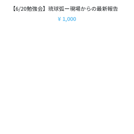
06オンライン講座：農と食の民主主義を実
01民主主義
現する
【6/20勉強会】琉球弧ー現場からの最新報告
02アジア太平洋を非核地帯に
¥ 1,000
07ハイブリッド：アイヌ語を学びつつ日本
語の問題として捉え返す
06韓国：「文化民主主義」の根っこを学ぶ
08ハイブリッド:メキシコ最大の先住民言語
ナワトル語を知る
03食べものから学ぶ経済学
09オンライン講座：世界のニュースから国
05データの力で社会を動かす！ 市民による社
際情勢を読み解こう
会調査力アップ入門講座
10オンラインLet's talk abouttheworld
アートをめぐるフィールドワークin関西2025
11対面講座：鎌田慧 時代を描く・ルポルタ
社会的連帯経済を探す旅2025
ージュの現場から
アクションツアー沖縄2025
12対面講座：＜たね＞からはじまる無肥料
自然栽培2026
奥間さん沖縄勉強会
13対面講座：ビオダンサ
【越境】04鎌田慧 時代を描く・ルポルタージ