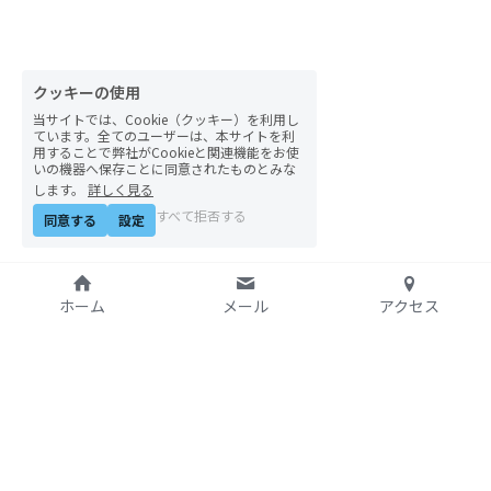
自然栽培2026
PARC田んぼお米販売
クッキーの使用
当サイトでは、Cookie（クッキー）を利用し
01テック・ジャスティス
ています。全てのユーザーは、本サイトを利
用することで弊社がCookieと関連機能をお使
いの機器へ保存ことに同意されたものとみな
02「自由と平等」の国の帝国主義
します。
詳しく見る
すべて拒否する
同意する
設定
03人権を保障するのは誰か？
04パレスチナをどう学ぶ？教える？
ホーム
メール
アクセス
05「共に生きる」ための社会調査
11鎌田慧 時代を描く・ルポルタージュの現場か
ら
特定非営利活動法人
06農と食の民主主義を実践する
アジア太平洋資料センタ