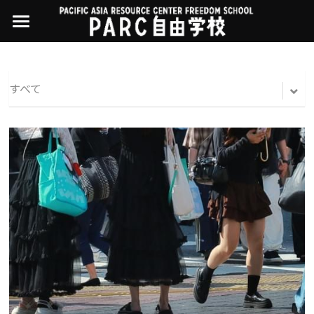
×
ストアカテゴリー
PARC自由学校
講座一覧
すべてのカテゴリー
すべて
過去の講座
11世界ニュース
01オンライン講座：テック・ジャスティス
02オンライン講座：「自由と平等」の国の
お問い合わせ・アクセス
10武藤一羊の英文精読
公開中の過去講座
帝国主義
近年の講座一覧
よくある質問
09ルイースの英会話
03ハイブリッド講座：人権を保障するのは
誰か
08ラテンアメリカ先住民言語
04参加型ゼミ：パレスチナをどう学ぶ？教
える？
07アイヌ語の基礎から知里真志保の仕事
Facebookでシェア
05ハイブリッド講座：「共に生きる」ため
04鎌田慧 時代を描く・ルポルタージュの現場
の社会調査
から