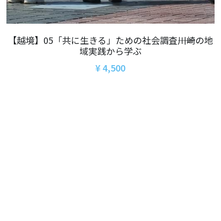
06オンライン講座：農と食の民主主義を実
01民主主義
現する
02アジア太平洋を非核地帯に
07ハイブリッド：アイヌ語を学びつつ日本
【越境】05「共に生きる」ための社会調査――川崎の地
語の問題として捉え返す
域実践から学ぶ
06韓国：「文化民主主義」の根っこを学ぶ
08ハイブリッド:メキシコ最大の先住民言語
¥ 4,500
ナワトル語を知る
03食べものから学ぶ経済学
09オンライン講座：世界のニュースから国
05データの力で社会を動かす！ 市民による社
際情勢を読み解こう
会調査力アップ入門講座
10オンラインLet's talk abouttheworld
アートをめぐるフィールドワークin関西2025
11対面講座：鎌田慧 時代を描く・ルポルタ
社会的連帯経済を探す旅2025
ージュの現場から
アクションツアー沖縄2025
12対面講座：＜たね＞からはじまる無肥料
自然栽培2026
奥間さん沖縄勉強会
13対面講座：ビオダンサ
【越境】04鎌田慧 時代を描く・ルポルタージ