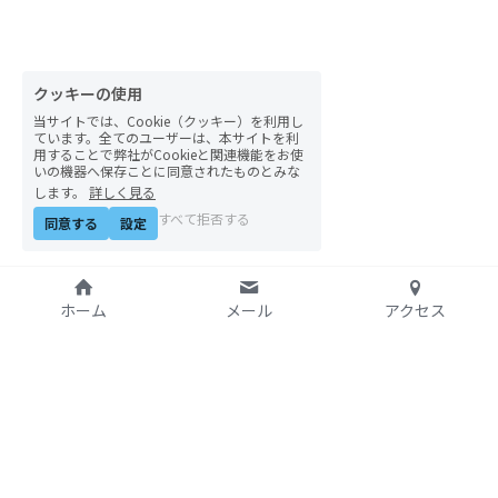
自然栽培2026
PARC田んぼお米販売
クッキーの使用
当サイトでは、Cookie（クッキー）を利用し
01テック・ジャスティス
ています。全てのユーザーは、本サイトを利
用することで弊社がCookieと関連機能をお使
いの機器へ保存ことに同意されたものとみな
02「自由と平等」の国の帝国主義
します。
詳しく見る
すべて拒否する
同意する
設定
03人権を保障するのは誰か？
04パレスチナをどう学ぶ？教える？
ホーム
メール
アクセス
05「共に生きる」ための社会調査
11鎌田慧 時代を描く・ルポルタージュの現場か
ら
特定非営利活動法人
06農と食の民主主義を実践する
アジア太平洋資料センタ