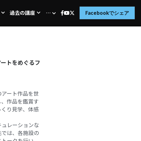
過去の講座
…
Facebookでシェア
アートをめぐるフ
のアート作品を世
し、作品を鑑賞す
っくり見学、体感
キュレーションな
先では、各施設の
ストークを行い、