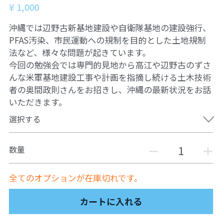
06オンライン講座：農と食の民主主義を実
01民主主義
¥ 1,000
現する
沖縄では辺野古新基地建設や自衛隊基地の建設強行、
02アジア太平洋を非核地帯に
07ハイブリッド：アイヌ語を学びつつ日本
PFAS汚染、市民運動への規制を目的とした土地規制
語の問題として捉え返す
法など、様々な問題が起きています。
06韓国：「文化民主主義」の根っこを学ぶ
今回の勉強会では専門的見地から高江や辺野古のずさ
08ハイブリッド:メキシコ最大の先住民言語
ナワトル語を知る
03食べものから学ぶ経済学
んな米軍基地建設工事や計画を指摘し続ける土木技術
者の奥間政則さんをお招きし、沖縄の最新状況をお話
09オンライン講座：世界のニュースから国
05データの力で社会を動かす！ 市民による社
いただきます。
際情勢を読み解こう
会調査力アップ入門講座
選択する
10オンラインLet's talk abouttheworld
アートをめぐるフィールドワークin関西2025
11対面講座：鎌田慧 時代を描く・ルポルタ
数量
社会的連帯経済を探す旅2025
ージュの現場から
アクションツアー沖縄2025
全てのオプションが在庫切れです。
12対面講座：＜たね＞からはじまる無肥料
自然栽培2026
奥間さん沖縄勉強会
カートに入れる
13対面講座：ビオダンサ
【越境】04鎌田慧 時代を描く・ルポルタージ