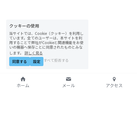
自然栽培2026
PARC田んぼお米販売
クッキーの使用
当サイトでは、Cookie（クッキー）を利用し
01テック・ジャスティス
ています。全てのユーザーは、本サイトを利
用することで弊社がCookieと関連機能をお使
いの機器へ保存ことに同意されたものとみな
02「自由と平等」の国の帝国主義
します。
詳しく見る
すべて拒否する
同意する
設定
03人権を保障するのは誰か？
04パレスチナをどう学ぶ？教える？
ホーム
メール
アクセス
05「共に生きる」ための社会調査
11鎌田慧 時代を描く・ルポルタージュの現場か
ら
特定非営利活動法人
06農と食の民主主義を実践する
アジア太平洋資料センタ