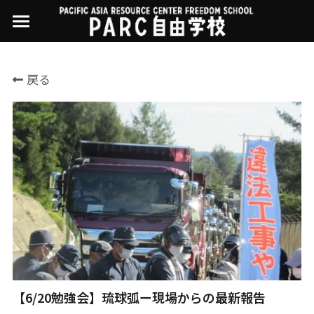
×
ストアカテゴリー
PARC自由学校
戻る
講座一覧
すべてのカテゴリー
過去の講座
11世界ニュース
01オンライン講座：テック・ジャスティス
02オンライン講座：「自由と平等」の国の
お問い合わせ・アクセス
10武藤一羊の英文精読
公開中の過去講座
帝国主義
近年の講座一覧
よくある質問
09ルイースの英会話
03ハイブリッド講座：人権を保障するのは
誰か
08ラテンアメリカ先住民言語
04参加型ゼミ：パレスチナをどう学ぶ？教
える？
07アイヌ語の基礎から知里真志保の仕事
Facebookでシェア
05ハイブリッド講座：「共に生きる」ため
04鎌田慧 時代を描く・ルポルタージュの現場
の社会調査
から
【6/20勉強会】琉球弧ー現場からの最新報告