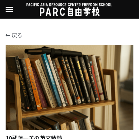
×
ストアカテゴリー
PARC自由学校
戻る
講座一覧
すべてのカテゴリー
過去の講座
11世界ニュース
01オンライン講座：テック・ジャスティス
02オンライン講座：「自由と平等」の国の
お問い合わせ・アクセス
10武藤一羊の英文精読
公開中の過去講座
帝国主義
近年の講座一覧
よくある質問
09ルイースの英会話
03ハイブリッド講座：人権を保障するのは
誰か
08ラテンアメリカ先住民言語
04参加型ゼミ：パレスチナをどう学ぶ？教
える？
07アイヌ語の基礎から知里真志保の仕事
Facebookでシェア
05ハイブリッド講座：「共に生きる」ため
04鎌田慧 時代を描く・ルポルタージュの現場
の社会調査
から
10武藤一羊の英文精読