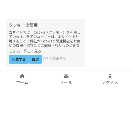
自然栽培2026
PARC田んぼお米販売
クッキーの使用
当サイトでは、Cookie（クッキー）を利用し
01テック・ジャスティス
ています。全てのユーザーは、本サイトを利
用することで弊社がCookieと関連機能をお使
いの機器へ保存ことに同意されたものとみな
02「自由と平等」の国の帝国主義
します。
詳しく見る
すべて拒否する
同意する
設定
03人権を保障するのは誰か？
04パレスチナをどう学ぶ？教える？
ホーム
メール
アクセス
05「共に生きる」ための社会調査
11鎌田慧 時代を描く・ルポルタージュの現場か
ら
特定非営利活動法人
06農と食の民主主義を実践する
アジア太平洋資料センタ