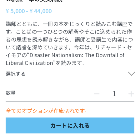
06オンライン講座：農と食の民主主義を実
01民主主義
現する
¥ 5,000 - ¥ 44,000
02アジア太平洋を非核地帯に
07ハイブリッド：アイヌ語を学びつつ日本
講師とともに、一冊の本をじっくりと読みこむ講座で
語の問題として捉え返す
す。ことばの一つひとつの解釈やそこに込められた作
06韓国：「文化民主主義」の根っこを学ぶ
者の思想を読み解きながら、講師と受講生で内容につ
08ハイブリッド:メキシコ最大の先住民言語
ナワトル語を知る
いて議論を深めていきます。今年は、リチャード・セ
03食べものから学ぶ経済学
イモアの“Disaster Nationalism: The Downfall of
09オンライン講座：世界のニュースから国
05データの力で社会を動かす！ 市民による社
Liberal Civilization”を読みます。
際情勢を読み解こう
会調査力アップ入門講座
選択する
10オンラインLet's talk abouttheworld
アートをめぐるフィールドワークin関西2025
数量
11対面講座：鎌田慧 時代を描く・ルポルタ
社会的連帯経済を探す旅2025
ージュの現場から
全てのオプションが在庫切れです。
アクションツアー沖縄2025
12対面講座：＜たね＞からはじまる無肥料
自然栽培2026
カートに入れる
奥間さん沖縄勉強会
13対面講座：ビオダンサ
【越境】04鎌田慧 時代を描く・ルポルタージ