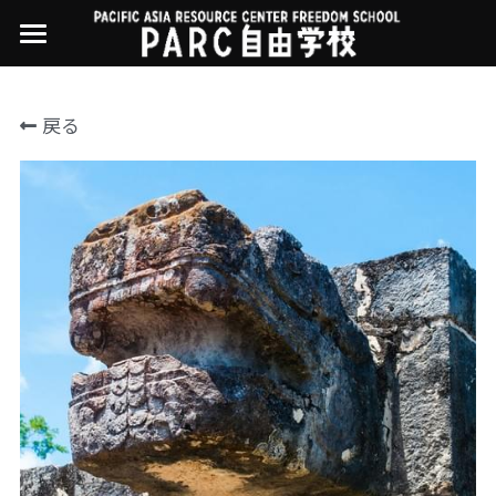
×
ストアカテゴリー
PARC自由学校
戻る
講座一覧
すべてのカテゴリー
過去の講座
11世界ニュース
01オンライン講座：テック・ジャスティス
02オンライン講座：「自由と平等」の国の
お問い合わせ・アクセス
10武藤一羊の英文精読
公開中の過去講座
帝国主義
近年の講座一覧
よくある質問
09ルイースの英会話
03ハイブリッド講座：人権を保障するのは
誰か
08ラテンアメリカ先住民言語
04参加型ゼミ：パレスチナをどう学ぶ？教
える？
07アイヌ語の基礎から知里真志保の仕事
Facebookでシェア
05ハイブリッド講座：「共に生きる」ため
04鎌田慧 時代を描く・ルポルタージュの現場
の社会調査
から