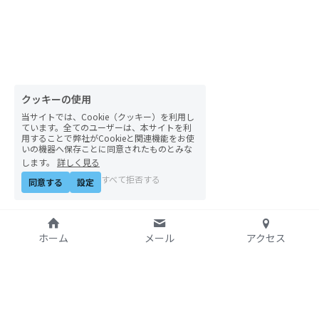
自然栽培2026
PARC田んぼお米販売
01テック・ジャスティス
クッキーの使用
当サイトでは、Cookie（クッキー）を利用し
02「自由と平等」の国の帝国主義
ています。全てのユーザーは、本サイトを利
用することで弊社がCookieと関連機能をお使
いの機器へ保存ことに同意されたものとみな
03人権を保障するのは誰か？
します。
詳しく見る
すべて拒否する
同意する
設定
04パレスチナをどう学ぶ？教える？
05「共に生きる」ための社会調査
ホーム
メール
アクセス
11鎌田慧 時代を描く・ルポルタージュの現場か
ら
06農と食の民主主義を実践する