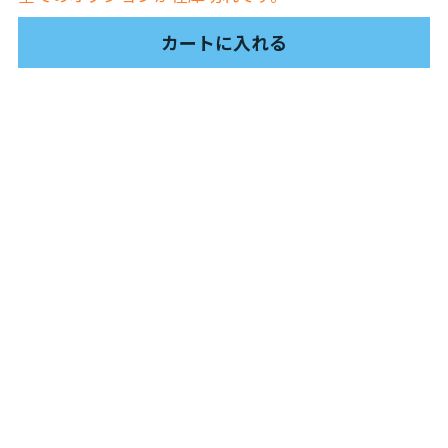
ュの現場から
14対面講座：表現することは生きること
カートに入れる
【越境】01民主主義の修復へ
【越境】02アジア太平洋を非核地帯にするため
に
【越境】03食べものから学ぶ経済学
【越境】05市民による社会調査力アップ入門講
座
【越境】06 韓国：「文化民主主義」の根っこを
学ぶ
【越境】07アイヌ語の基礎を学びながら知里真
志保の仕事をとらえなおす
【越境】08ラテンアメリカ先住民の言語と文化
を学ぶ