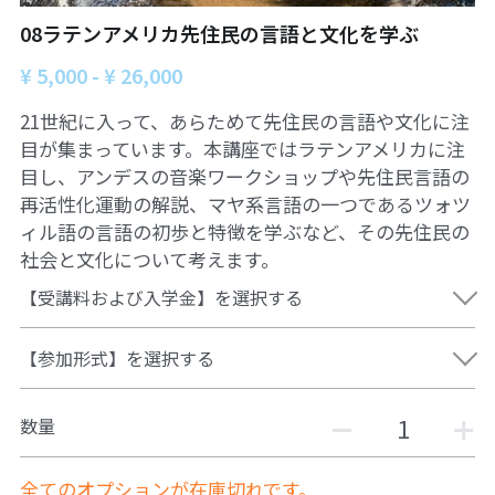
06オンライン講座：農と食の民主主義を実
01民主主義
現する
08ラテンアメリカ先住民の言語と文化を学ぶ
02アジア太平洋を非核地帯に
¥ 5,000 - ¥ 26,000
07ハイブリッド：アイヌ語を学びつつ日本
語の問題として捉え返す
06韓国：「文化民主主義」の根っこを学ぶ
21世紀に入って、あらためて先住民の言語や文化に注
08ハイブリッド:メキシコ最大の先住民言語
目が集まっています。本講座ではラテンアメリカに注
ナワトル語を知る
03食べものから学ぶ経済学
目し、アンデスの音楽ワークショップや先住民言語の
再活性化運動の解説、マヤ系言語の一つであるツォツ
09オンライン講座：世界のニュースから国
05データの力で社会を動かす！ 市民による社
ィル語の言語の初歩と特徴を学ぶなど、その先住民の
際情勢を読み解こう
会調査力アップ入門講座
社会と文化について考えます。
10オンラインLet's talk abouttheworld
アートをめぐるフィールドワークin関西2025
【受講料および入学金】を選択する
11対面講座：鎌田慧 時代を描く・ルポルタ
社会的連帯経済を探す旅2025
ージュの現場から
【参加形式】を選択する
アクションツアー沖縄2025
12対面講座：＜たね＞からはじまる無肥料
自然栽培2026
数量
奥間さん沖縄勉強会
13対面講座：ビオダンサ
全てのオプションが在庫切れです。
【越境】04鎌田慧 時代を描く・ルポルタージ