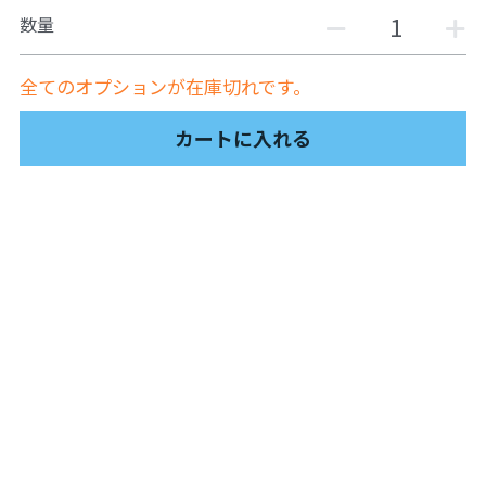
ュの現場から
数量
14対面講座：表現することは生きること
【越境】01民主主義の修復へ
全てのオプションが在庫切れです。
【越境】02アジア太平洋を非核地帯にするため
カートに入れる
に
【越境】03食べものから学ぶ経済学
【越境】05市民による社会調査力アップ入門講
座
【越境】06 韓国：「文化民主主義」の根っこを
学ぶ
【越境】07アイヌ語の基礎を学びながら知里真
志保の仕事をとらえなおす
【越境】08ラテンアメリカ先住民の言語と文化
を学ぶ