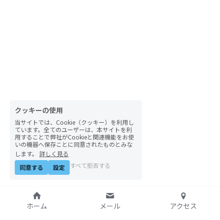
自然栽培2026
PARC田んぼお米販売
01テック・ジャスティス
02「自由と平等」の国の帝国主義
03人権を保障するのは誰か？
クッキーの使用
当サイトでは、Cookie（クッキー）を利用し
04パレスチナをどう学ぶ？教える？
ています。全てのユーザーは、本サイトを利
用することで弊社がCookieと関連機能をお使
いの機器へ保存ことに同意されたものとみな
05「共に生きる」ための社会調査
します。
詳しく見る
すべて拒否する
同意する
設定
11鎌田慧 時代を描く・ルポルタージュの現場か
ら
06農と食の民主主義を実践する
ホーム
メール
アクセス