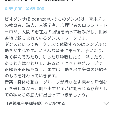
06オンライン講座：農と食の民主主義を実
01民主主義
現する
¥ 55,000 - ¥ 65,000
02アジア太平洋を非核地帯に
07ハイブリッド：アイヌ語を学びつつ日本
ビオダンサ(Biodanza=いのちのダンス)は、南米チリ
語の問題として捉え返す
の教育者、詩人、人類学者、心理学者のロランド・ト
06韓国：「文化民主主義」の根っこを学ぶ
ーロが、人間の潜在力の回復を願って編みだし、世界
08ハイブリッド:メキシコ最大の先住民言語
ナワトル語を知る
各地で親しまれているダンス・ワークです。
03食べものから学ぶ経済学
ダンスといっても、クラスで体験するのはシンプルな
09オンライン講座：世界のニュースから国
動きが中心です。いろんな音楽に乗って、歩いたり、
05データの力で社会を動かす！ 市民による社
際情勢を読み解こう
会調査力アップ入門講座
軽く弾んでみたり、ゆったり呼吸したり、漂ったり。
あるときはひとりで、あるときはペアやグループで、
10オンラインLet's talk abouttheworld
アートをめぐるフィールドワークin関西2025
正解も不正解もなく、まずは、動き出す身体の感触そ
のものを味わっていきます。
11対面講座：鎌田慧 時代を描く・ルポルタ
社会的連帯経済を探す旅2025
ージュの現場から
音楽・身体の動き・グループが織りなす様々な瞬間を
行き来しながら、創り出すと同時に創られる存在とし
アクションツアー沖縄2025
12対面講座：＜たね＞からはじまる無肥料
ての私たちの底力に出会っていきましょう。
自然栽培2026
奥間さん沖縄勉強会
【連続講座受講経験】を選択する
13対面講座：ビオダンサ
【越境】04鎌田慧 時代を描く・ルポルタージ