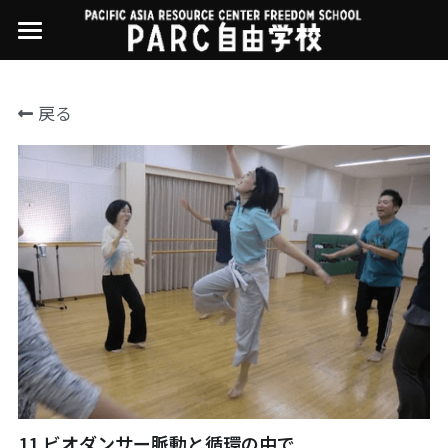
×
ストアカテゴリー
PARC自由学校
戻る
講座一覧
すべてのカテゴリー
過去の講座
11世界ニュース
01オンライン講座：テック・ジャスティス
02オンライン講座：「自由と平等」の国の
お問い合わせ・アクセス
10武藤一羊の英文精読
公開中の過去講座
帝国主義
近年の講座一覧
よくある質問
09ルイースの英会話
03ハイブリッド講座：人権を保障するのは
誰か
08ラテンアメリカ先住民言語
04参加型ゼミ：パレスチナをどう学ぶ？教
える？
07アイヌ語の基礎から知里真志保の仕事
Facebookでシェア
05ハイブリッド講座：「共に生きる」ため
04鎌田慧 時代を描く・ルポルタージュの現場
の社会調査
から
11.ビオダンサー脈動と循環の中で