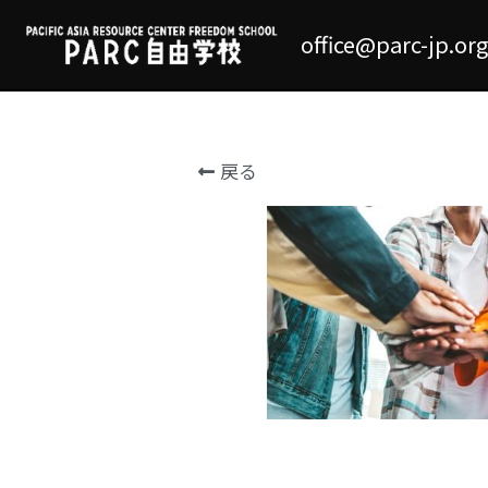
office@parc-jp.org
戻る