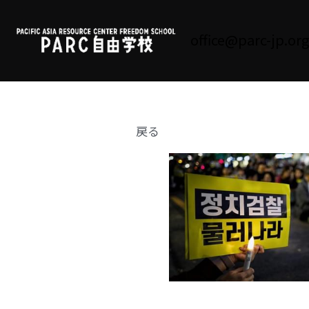
office@parc-jp.org
戻る