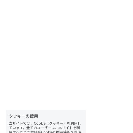
自然栽培2026
PARC田んぼお米販売
01テック・ジャスティス
02「自由と平等」の国の帝国主義
03人権を保障するのは誰か？
04パレスチナをどう学ぶ？教える？
05「共に生きる」ための社会調査
11鎌田慧 時代を描く・ルポルタージュの現場か
ら
クッキーの使用
当サイトでは、Cookie（クッキー）を利用し
06農と食の民主主義を実践する
ています。全てのユーザーは、本サイトを利
用することで弊社がCookieと関連機能をお使