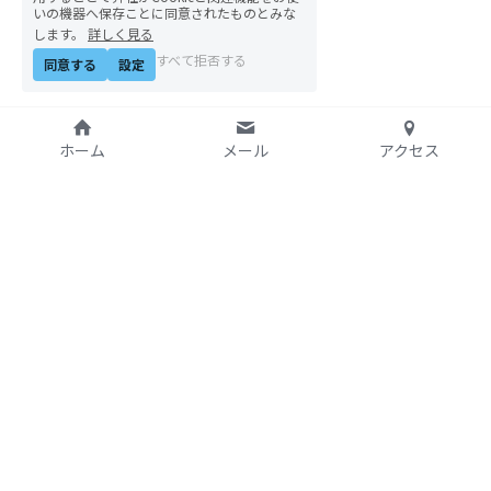
いの機器へ保存ことに同意されたものとみな
07アイヌ語講座
します。
詳しく見る
すべて拒否する
同意する
設定
08ナワトル語講座
10ルイース英会話
ホーム
メール
アクセス
アートをめぐるFWin関東
アートをめぐるFWin関西
自主講座・ムトーさんと英文精読
特定非営利活動法人
アジア太平洋資料センタ
TP翻訳チーム専用越境受講申し込み
ー（PARC）自由学校
【越境】01テック・ジャスティス―AI時代の差
別・人権・民主主義
【越境】02「自由と平等」の国の帝国主義
〒169-0051
E-mail:
office@parc-