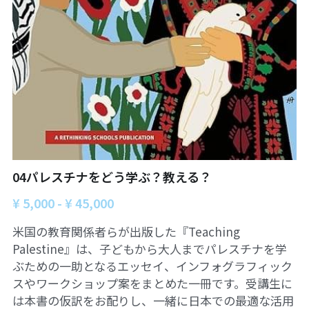
06オンライン講座：農と食の民主主義を実
01民主主義
現する
02アジア太平洋を非核地帯に
07ハイブリッド：アイヌ語を学びつつ日本
語の問題として捉え返す
06韓国：「文化民主主義」の根っこを学ぶ
08ハイブリッド:メキシコ最大の先住民言語
ナワトル語を知る
03食べものから学ぶ経済学
09オンライン講座：世界のニュースから国
05データの力で社会を動かす！ 市民による社
際情勢を読み解こう
会調査力アップ入門講座
04パレスチナをどう学ぶ？教える？
10オンラインLet's talk abouttheworld
アートをめぐるフィールドワークin関西2025
¥ 5,000 - ¥ 45,000
11対面講座：鎌田慧 時代を描く・ルポルタ
社会的連帯経済を探す旅2025
ージュの現場から
米国の教育関係者らが出版した『Teaching
アクションツアー沖縄2025
Palestine』は、子どもから大人までパレスチナを学
12対面講座：＜たね＞からはじまる無肥料
自然栽培2026
ぶための一助となるエッセイ、インフォグラフィック
奥間さん沖縄勉強会
スやワークショップ案をまとめた一冊です。受講生に
13対面講座：ビオダンサ
は本書の仮訳をお配りし、一緒に日本での最適な活用
【越境】04鎌田慧 時代を描く・ルポルタージ