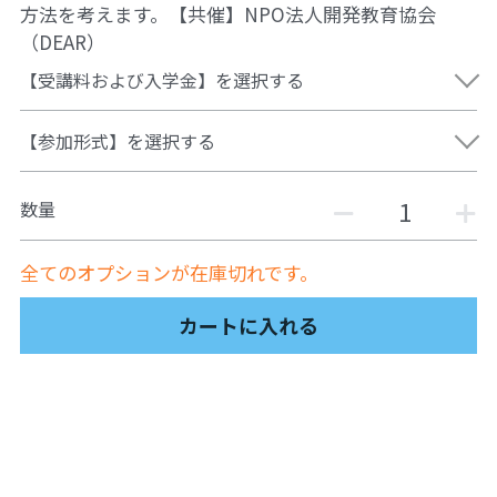
方法を考えます。【共催】NPO法人開発教育協会
ュの現場から
14対面講座：表現することは生きること
（DEAR）
【越境】01民主主義の修復へ
【受講料および入学金】を選択する
【越境】02アジア太平洋を非核地帯にするため
【参加形式】を選択する
に
【越境】03食べものから学ぶ経済学
数量
【越境】05市民による社会調査力アップ入門講
座
全てのオプションが在庫切れです。
【越境】06 韓国：「文化民主主義」の根っこを
カートに入れる
学ぶ
【越境】07アイヌ語の基礎を学びながら知里真
志保の仕事をとらえなおす
【越境】08ラテンアメリカ先住民の言語と文化
を学ぶ