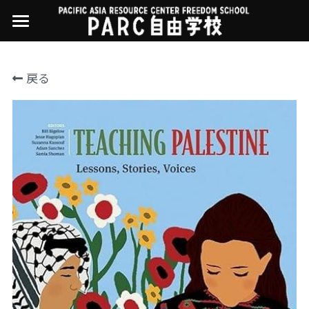
×
ストアカテゴリー
PARC自由学校
戻る
講座一覧
すべてのカテゴリー
過去の講座
11世界ニュース
01オンライン講座：テック・ジャスティス
02オンライン講座：「自由と平等」の国の
お問い合わせ・アクセス
10武藤一羊の英文精読
公開中の過去講座
帝国主義
近年の講座一覧
よくある質問
09ルイースの英会話
03ハイブリッド講座：人権を保障するのは
誰か
08ラテンアメリカ先住民言語
04参加型ゼミ：パレスチナをどう学ぶ？教
える？
07アイヌ語の基礎から知里真志保の仕事
Facebookでシェア
05ハイブリッド講座：「共に生きる」ため
04鎌田慧 時代を描く・ルポルタージュの現場
の社会調査
から