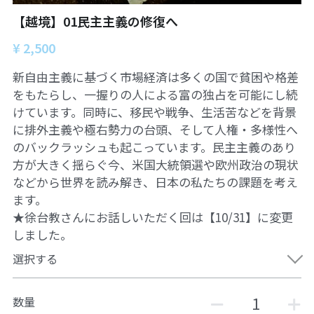
06オンライン講座：農と食の民主主義を実
01民主主義
現する
【越境】01民主主義の修復へ
02アジア太平洋を非核地帯に
¥ 2,500
07ハイブリッド：アイヌ語を学びつつ日本
語の問題として捉え返す
06韓国：「文化民主主義」の根っこを学ぶ
新自由主義に基づく市場経済は多くの国で貧困や格差
08ハイブリッド:メキシコ最大の先住民言語
をもたらし、一握りの人による富の独占を可能にし続
ナワトル語を知る
03食べものから学ぶ経済学
けています。同時に、移民や戦争、生活苦などを背景
に排外主義や極右勢力の台頭、そして人権・多様性へ
09オンライン講座：世界のニュースから国
05データの力で社会を動かす！ 市民による社
のバックラッシュも起こっています。民主主義のあり
際情勢を読み解こう
会調査力アップ入門講座
方が大きく揺らぐ今、米国大統領選や欧州政治の現状
10オンラインLet's talk abouttheworld
などから世界を読み解き、日本の私たちの課題を考え
アートをめぐるフィールドワークin関西2025
ます。
11対面講座：鎌田慧 時代を描く・ルポルタ
★徐台教さんにお話しいただく回は【10/31】に変更
社会的連帯経済を探す旅2025
ージュの現場から
しました。
アクションツアー沖縄2025
12対面講座：＜たね＞からはじまる無肥料
選択する
自然栽培2026
奥間さん沖縄勉強会
13対面講座：ビオダンサ
数量
【越境】04鎌田慧 時代を描く・ルポルタージ