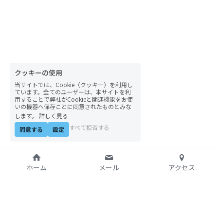
自然栽培2026
PARC田んぼお米販売
01テック・ジャスティス
クッキーの使用
02「自由と平等」の国の帝国主義
当サイトでは、Cookie（クッキー）を利用し
ています。全てのユーザーは、本サイトを利
用することで弊社がCookieと関連機能をお使
03人権を保障するのは誰か？
いの機器へ保存ことに同意されたものとみな
します。
詳しく見る
04パレスチナをどう学ぶ？教える？
すべて拒否する
同意する
設定
05「共に生きる」ための社会調査
ホーム
メール
アクセス
11鎌田慧 時代を描く・ルポルタージュの現場か
ら
06農と食の民主主義を実践する