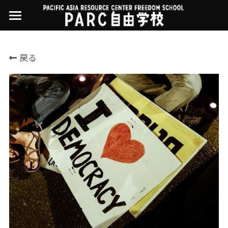
×
ストアカテゴリー
PARC自由学校
戻る
講座一覧
すべてのカテゴリー
過去の講座
11世界ニュース
01オンライン講座：テック・ジャスティス
02オンライン講座：「自由と平等」の国の
お問い合わせ・アクセス
10武藤一羊の英文精読
公開中の過去講座
帝国主義
近年の講座一覧
よくある質問
09ルイースの英会話
03ハイブリッド講座：人権を保障するのは
誰か
08ラテンアメリカ先住民言語
04参加型ゼミ：パレスチナをどう学ぶ？教
える？
07アイヌ語の基礎から知里真志保の仕事
Facebookでシェア
05ハイブリッド講座：「共に生きる」ため
04鎌田慧 時代を描く・ルポルタージュの現場
の社会調査
から