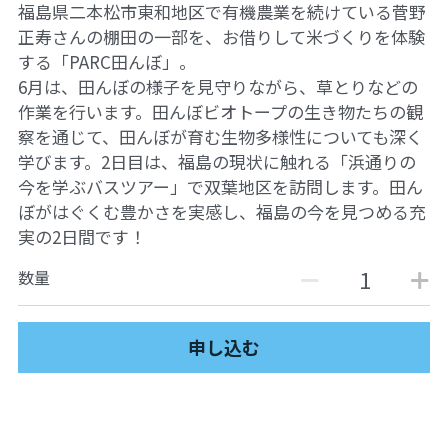
福島県二本松市東和地区で有機農業を続けている菅野
ュの現場から
14対面講座：表現することは生きること
正寿さんの棚田の一部を、お借りして米づくりを体験
する「PARC田んぼ」。
【越境】01民主主義の修復へ
6月は、田んぼの様子を見守りながら、草とりなどの
作業を行います。田んぼビオトープの生き物たちの観
【越境】02アジア太平洋を非核地帯にするため
に
察を通じて、田んぼが育む生物多様性についても深く
学びます。2日目は、福島の現状に触れる「浜通りの
【越境】03食べものから学ぶ経済学
今を学ぶバスツアー」で双葉地区を訪問します。田ん
ぼがはぐくむ豊かさを実感し、福島の今を見つめる充
【越境】05市民による社会調査力アップ入門講
実の2日間です！
座
数量
【越境】06 韓国：「文化民主主義」の根っこを
学ぶ
申し込む
【越境】07アイヌ語の基礎を学びながら知里真
志保の仕事をとらえなおす
【越境】08ラテンアメリカ先住民の言語と文化
を学ぶ