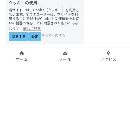
クッキーの使用
07アイヌ語講座
当サイトでは、Cookie（クッキー）を利用し
ています。全てのユーザーは、本サイトを利
08ナワトル語講座
用することで弊社がCookieと関連機能をお使
いの機器へ保存ことに同意されたものとみな
します。
詳しく見る
10ルイース英会話
すべて拒否する
同意する
設定
アートをめぐるFWin関東
アートをめぐるFWin関西
ホーム
メール
アクセス
自主講座・ムトーさんと英文精読
TP翻訳チーム専用越境受講申し込み
特定非営利活動法人
【越境】01テック・ジャスティス―AI時代の差
アジア太平洋資料センタ
別・人権・民主主義
ー（PARC）自由学校
【越境】02「自由と平等」の国の帝国主義