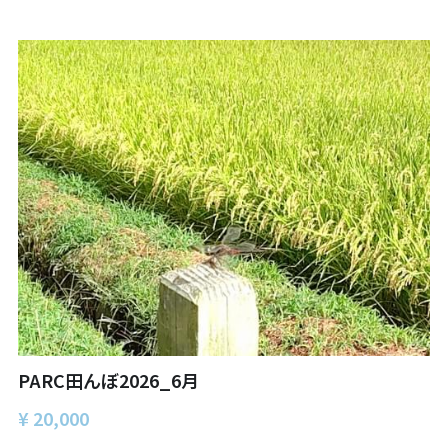
06オンライン講座：農と食の民主主義を実
01民主主義
現する
02アジア太平洋を非核地帯に
07ハイブリッド：アイヌ語を学びつつ日本
語の問題として捉え返す
06韓国：「文化民主主義」の根っこを学ぶ
08ハイブリッド:メキシコ最大の先住民言語
ナワトル語を知る
03食べものから学ぶ経済学
09オンライン講座：世界のニュースから国
05データの力で社会を動かす！ 市民による社
際情勢を読み解こう
会調査力アップ入門講座
10オンラインLet's talk abouttheworld
アートをめぐるフィールドワークin関西2025
11対面講座：鎌田慧 時代を描く・ルポルタ
社会的連帯経済を探す旅2025
ージュの現場から
アクションツアー沖縄2025
12対面講座：＜たね＞からはじまる無肥料
PARC田んぼ2026_6月
自然栽培2026
奥間さん沖縄勉強会
¥ 20,000
13対面講座：ビオダンサ
【越境】04鎌田慧 時代を描く・ルポルタージ