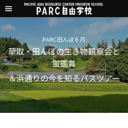
×
ストアカテゴリー
PARC自由学校
講座一覧
すべてのカテゴリー
PARC田んぼ６月
過去の講座
11世界ニュース
01オンライン講座：テック・ジャスティス
草取・田んぼの生き物観察会と
02オンライン講座：「自由と平等」の国の
お問い合わせ・アクセス
10武藤一羊の英文精読
公開中の過去講座
蛍鑑賞
帝国主義
近年の講座一覧
よくある質問
09ルイースの英会話
＆浜通りの今を知るバスツアー
03ハイブリッド講座：人権を保障するのは
誰か
08ラテンアメリカ先住民言語
04参加型ゼミ：パレスチナをどう学ぶ？教
える？
07アイヌ語の基礎から知里真志保の仕事
Facebookでシェア
05ハイブリッド講座：「共に生きる」ため
04鎌田慧 時代を描く・ルポルタージュの現場
の社会調査
から