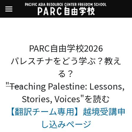
×
ストアカテゴリー
PARC自由学校
講座一覧
すべてのカテゴリー
PARC自由学校2026
過去の講座
11世界ニュース
01オンライン講座：テック・ジャスティス
パレスチナをどう学ぶ？教え
02オンライン講座：「自由と平等」の国の
お問い合わせ・アクセス
10武藤一羊の英文精読
公開中の過去講座
帝国主義
る？
近年の講座一覧
よくある質問
09ルイースの英会話
03ハイブリッド講座：人権を保障するのは
――"Teaching Palestine: Lessons, 
誰か
08ラテンアメリカ先住民言語
Stories, Voices"を読む
04参加型ゼミ：パレスチナをどう学ぶ？教
える？
07アイヌ語の基礎から知里真志保の仕事
Facebookでシェア
【翻訳チーム専用】越境受講申
05ハイブリッド講座：「共に生きる」ため
04鎌田慧 時代を描く・ルポルタージュの現場
の社会調査
し込みページ
から