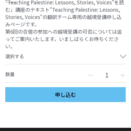
――"Teaching Palestine: Lessons, Stories, Voices"を読
ュの現場から
14対面講座：表現することは生きること
む」講座のテキスト"Teaching Palestine: Lessons,
Stories, Voices"の翻訳チーム専用の越境受講申し込
【越境】01民主主義の修復へ
みページです。
第6回の合宿の参加への越境受講の可否については追
【越境】02アジア太平洋を非核地帯にするため
に
ってご案内いたします。いましばらくお待ちくださ
い。
【越境】03食べものから学ぶ経済学
選択する
【越境】05市民による社会調査力アップ入門講
座
数量
【越境】06 韓国：「文化民主主義」の根っこを
学ぶ
申し込む
【越境】07アイヌ語の基礎を学びながら知里真
志保の仕事をとらえなおす
【越境】08ラテンアメリカ先住民の言語と文化
を学ぶ