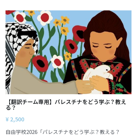
06オンライン講座：農と食の民主主義を実
01民主主義
現する
02アジア太平洋を非核地帯に
07ハイブリッド：アイヌ語を学びつつ日本
語の問題として捉え返す
06韓国：「文化民主主義」の根っこを学ぶ
08ハイブリッド:メキシコ最大の先住民言語
ナワトル語を知る
03食べものから学ぶ経済学
09オンライン講座：世界のニュースから国
05データの力で社会を動かす！ 市民による社
際情勢を読み解こう
会調査力アップ入門講座
10オンラインLet's talk abouttheworld
アートをめぐるフィールドワークin関西2025
11対面講座：鎌田慧 時代を描く・ルポルタ
社会的連帯経済を探す旅2025
ージュの現場から
【翻訳チーム専用】パレスチナをどう学ぶ？教え
る？
アクションツアー沖縄2025
12対面講座：＜たね＞からはじまる無肥料
自然栽培2026
¥ 2,500
奥間さん沖縄勉強会
13対面講座：ビオダンサ
自由学校2026「パレスチナをどう学ぶ？教える？
【越境】04鎌田慧 時代を描く・ルポルタージ