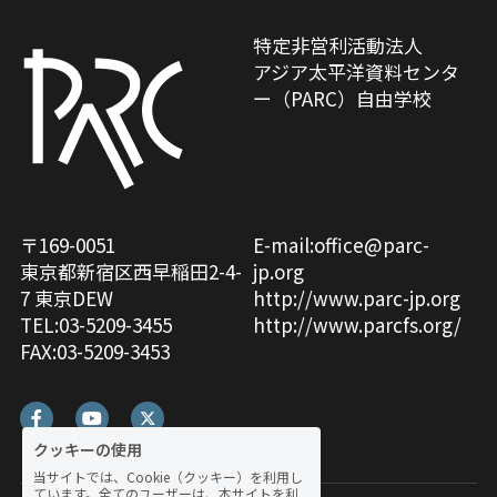
自然栽培2026
特定非営利活動法人
アジア太平洋資料センタ
PARC田んぼお米販売
ー（PARC）自由学校
01テック・ジャスティス
02「自由と平等」の国の帝国主義
03人権を保障するのは誰か？
〒169-0051
E-mail:
office@parc-
東京都新宿区西早稲田2-4-
jp.org
04パレスチナをどう学ぶ？教える？
7 東京DEW
http://www.parc-jp.org
TEL:03-5209-3455
http://www.parcfs.org/
05「共に生きる」ための社会調査
FAX:03-5209-3453
11鎌田慧 時代を描く・ルポルタージュの現場か
ら
クッキーの使用
06農と食の民主主義を実践する
当サイトでは、Cookie（クッキー）を利用し
ています。全てのユーザーは、本サイトを利