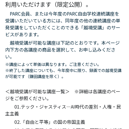
06オンライン講座：農と食の民主主義を実
01民主主義
利用いただけます（限定公開）。
現する
　PARC会員、または今年度のPARC自由学校連続講座を
02アジア太平洋を非核地帯に
07ハイブリッド：アイヌ語を学びつつ日本
受講いただいている方には、同年度の他の連続講座の単
語の問題として捉え返す
発受講をしていただくことのできる「越境受講」のサー
06韓国：「文化民主主義」の根っこを学ぶ
ビスがあります。 
08ハイブリッド:メキシコ最大の先住民言語
ナワトル語を知る
　越境受講が可能な講座は下記のとおりです。本ページ
03食べものから学ぶ経済学
内下方の各講座の商品を選択して、お申し込みくださ
09オンライン講座：世界のニュースから国
い。
05データの力で社会を動かす！ 市民による社
際情勢を読み解こう
会調査力アップ入門講座
※講座によって単価は異なります。ご注意ください。 
※終了した講座についても、今年度中に限り、録画での越境受講
10オンラインLet's talk abouttheworld
アートをめぐるフィールドワークin関西2025
が可能です（鎌田講座を除く）。
11対面講座：鎌田慧 時代を描く・ルポルタ
社会的連帯経済を探す旅2025
＜越境受講が可能な講座一覧＞　
ージュの現場から
※詳細は各講座のペー
ジをご参照ください。
アクションツアー沖縄2025
12対面講座：＜たね＞からはじまる無肥料
　　01.テック・ジャスティス―AI時代の差別・人権・民
自然栽培2026
主主義
奥間さん沖縄勉強会
　　02.「自由と平等」の国の帝国主義
13対面講座：ビオダンサ
【越境】04鎌田慧 時代を描く・ルポルタージ