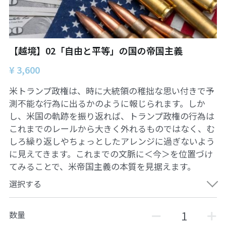
【越境】03人権を保障するのは誰か？――国
家・国際社会の枠組みの限界と希望
【越境】05「共に生きる」ための社会調査――
川崎の地域実践から学ぶ
【越境】02「自由と平等」の国の帝国主義
【越境】06農と食の民主主義を実現する
¥ 3,600
米トランプ政権は、時に大統領の稚拙な思い付きで予
【越境】07アイヌ語を学びつつ、日本語の問題
としてとらえかえす
測不能な行為に出るかのように報じられます。しか
し、米国の軌跡を振り返れば、トランプ政権の行為は
【越境】08ラテンアメリカ先住民の言語と文化
これまでのレールから大きく外れるものではなく、む
を学ぶ――メキシコ最大の先住民言語ナワトル
語を知る
しろ繰り返しやちょっとしたアレンジに過ぎないよう
に見えてきます。これまでの文脈に＜今＞を位置づけ
【越境】11鎌田慧 時代を描く・ルポルタージュ
てみることで、米帝国主義の本質を見据えます。
の現場から
選択する
PARC田んぼ2026年6月
数量
足尾ツアー