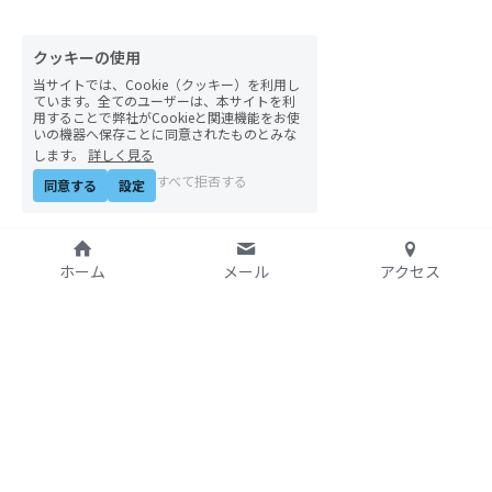
クッキーの使用
当サイトでは、Cookie（クッキー）を利用し
ています。全てのユーザーは、本サイトを利
用することで弊社がCookieと関連機能をお使
いの機器へ保存ことに同意されたものとみな
します。
詳しく見る
すべて拒否する
同意する
設定
ホーム
メール
アクセス
特定非営利活動法人
アジア太平洋資料センタ
ー（PARC）自由学校