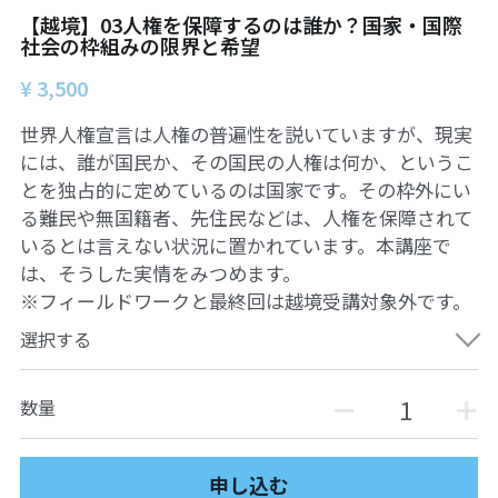
10鎌田講座
【越境】03人権を保障するのは誰か？――国家・国際
社会の枠組みの限界と希望
09世界ニュース
¥ 3,500
09世界ニュース
世界人権宣言は人権の普遍性を説いていますが、現実
には、誰が国民か、その国民の人権は何か、というこ
08ルイースの英会話
とを独占的に定めているのは国家です。その枠外にい
る難民や無国籍者、先住民などは、人権を保障されて
07英文精読
いるとは言えない状況に置かれています。本講座で
06それぞれのアイヌ語を受け継ぐ
は、そうした実情をみつめます。
※フィールドワークと最終回は越境受講対象外です。
05コモンズとしての食
選択する
04ガンジー読書会
数量
03パレスチナ問題
02平和のための「紛争」論
申し込む