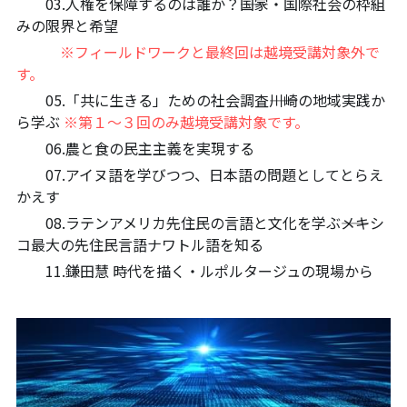
　　03.人権を保障するのは誰か？――国家・国際社会の枠組
ュの現場から
14対面講座：表現することは生きること
みの限界と希望
※フィールドワークと最終回は越境受講対象外で
【越境】01民主主義の修復へ
す。
　　05.「共に生きる」ための社会調査――川崎の地域実践か
【越境】02アジア太平洋を非核地帯にするため
に
ら学ぶ 
※第１～３回のみ越境受講対象です。
　　06.農と食の民主主義を実現する
【越境】03食べものから学ぶ経済学
　　07.アイヌ語を学びつつ、日本語の問題としてとらえ
かえす
【越境】05市民による社会調査力アップ入門講
座
　　08.ラテンアメリカ先住民の言語と文化を学ぶ――メキシ
コ最大の先住民言語ナワトル語を知る
【越境】06 韓国：「文化民主主義」の根っこを
　　11.鎌田慧 時代を描く・ルポルタージュの現場から  
学ぶ
【越境】07アイヌ語の基礎を学びながら知里真
志保の仕事をとらえなおす
【越境】08ラテンアメリカ先住民の言語と文化
を学ぶ