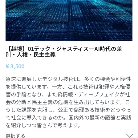
自然栽培2026
PARC田んぼお米販売
01テック・ジャスティス
【越境】01テック・ジャスティス―AI時代の差
02「自由と平等」の国の帝国主義
別・人権・民主主義
¥ 3,500
03人権を保障するのは誰か？
急速に進展したデジタル技術は、多くの機会や利便性
04パレスチナをどう学ぶ？教える？
を提供しています。一方、これら技術は犯罪や人権侵
害の手段となり、また偽情報・ディープフェイクが社
05「共に生きる」ための社会調査
会の分断と民主主義の危機を生み出してもいます。こ
11鎌田慧 時代を描く・ルポルタージュの現場か
うした課題を克服し、公正で倫理ある技術をどうやっ
ら
て社会に導入できるのか。国内外の最新の議論と実践
を紹介しつつ皆さんで考えます。
06農と食の民主主義を実践する
選択する