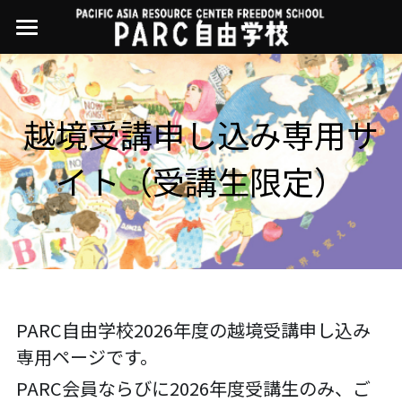
×
ストアカテゴリー
PARC自由学校
講座一覧
すべてのカテゴリー
越境受講申し込み専用サ
過去の講座
11世界ニュース
01オンライン講座：テック・ジャスティス
イト（受講生限定）
02オンライン講座：「自由と平等」の国の
お問い合わせ・アクセス
10武藤一羊の英文精読
公開中の過去講座
帝国主義
近年の講座一覧
よくある質問
09ルイースの英会話
03ハイブリッド講座：人権を保障するのは
誰か
08ラテンアメリカ先住民言語
04参加型ゼミ：パレスチナをどう学ぶ？教
える？
07アイヌ語の基礎から知里真志保の仕事
Facebookでシェア
PARC自由学校2026年度の越境受講申し込み
05ハイブリッド講座：「共に生きる」ため
専用ページです。
04鎌田慧 時代を描く・ルポルタージュの現場
の社会調査
から
PARC会員ならびに2026年度受講生のみ、ご