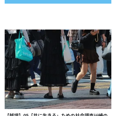
01フィアレス・シティ2024
奥間さん勉強会2024
畑で実践2024
アート
畑で実践2023
英文精読
【越境】05「共に生きる」ための社会調査――川崎の