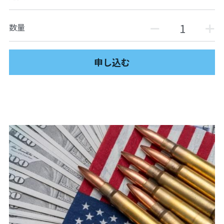
07アイヌ語講座
数量
08ナワトル語講座
10ルイース英会話
申し込む
アートをめぐるFWin関東
アートをめぐるFWin関西
自主講座・ムトーさんと英文精読
TP翻訳チーム専用越境受講申し込み
【越境】01テック・ジャスティス―AI時代の差
別・人権・民主主義
【越境】02「自由と平等」の国の帝国主義