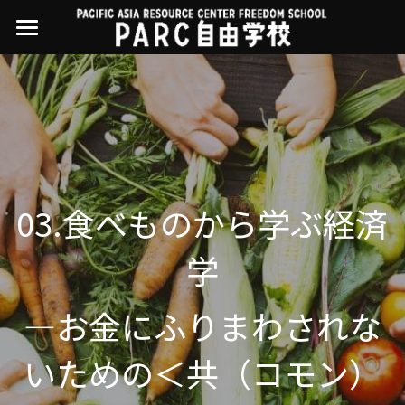
×
ストアカテゴリー
PARC自由学校
講座一覧
すべてのカテゴリー
過去の講座
11世界ニュース
01オンライン講座：テック・ジャスティス
02オンライン講座：「自由と平等」の国の
お問い合わせ・アクセス
10武藤一羊の英文精読
公開中の過去講座
帝国主義
03.食べものから学ぶ経済
近年の講座一覧
よくある質問
09ルイースの英会話
03ハイブリッド講座：人権を保障するのは
学
誰か
08ラテンアメリカ先住民言語
04参加型ゼミ：パレスチナをどう学ぶ？教
―お金にふりまわされな
える？
07アイヌ語の基礎から知里真志保の仕事
Facebookでシェア
05ハイブリッド講座：「共に生きる」ため
04鎌田慧 時代を描く・ルポルタージュの現場
いための＜共（コモン）
の社会調査
から