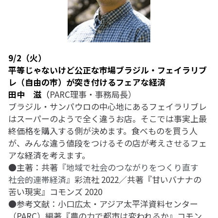
9/2（火）
平等じゃないけど公正な市場――ブラジル・フェイラリブ
レ（自由の市）が突き付けるフェアな経済
田中　滋
（
PARC理事・事務局長）
ブラジル・サンパウロの中心地にあるフェイラリブレ
はスーパーのようで全く違うお店。そこでは事実上最
終価格を購入する側が決めます。食べものを買う人
が、みんな違う値段をつけるその店が考えさせるフェ
アな経済を考えます。
●主著：共著
『地域で社会のつながりをつくり直す　
社会的連帯経済』
彩流社 2022／共著『甘いバナナの
苦い現実』コモンズ 2020
●参考文献：小口広太・アジア太平洋資料センター
（PARC）編著『農の力で都市は変われるか』コモン