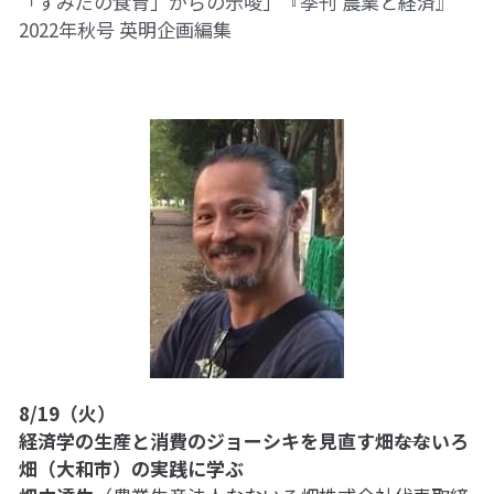
「すみだの食育」からの示唆」『季刊 農業と経済』
2022年秋号 
英明企画編集
8/19（火）
経済学の生産と消費のジョーシキを見直す畑――なないろ
畑（大和市）の実践に学ぶ