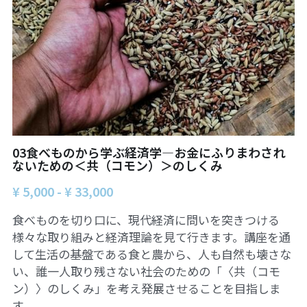
ュの現場から
14対面講座：表現することは生きること
【越境】01民主主義の修復へ
【越境】02アジア太平洋を非核地帯にするため
に
【越境】03食べものから学ぶ経済学
03食べものから学ぶ経済学―お金にふりまわされ
【越境】05市民による社会調査力アップ入門講
座
ないための＜共（コモン）＞のしくみ
¥ 5,000 - ¥ 33,000
【越境】06 韓国：「文化民主主義」の根っこを
学ぶ
食べものを切り口に、現代経済に問いを突きつける
様々な取り組みと経済理論を見て行きます。講座を通
【越境】07アイヌ語の基礎を学びながら知里真
志保の仕事をとらえなおす
して生活の基盤である食と農から、人も自然も壊さな
い、誰一人取り残さない社会のための「〈共（コモ
【越境】08ラテンアメリカ先住民の言語と文化
ン）〉のしくみ」を考え発展させることを目指しま
を学ぶ
す。