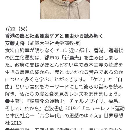
7/22（火）
香港の農と社会運動――ケアと自由から読み解く
安藤丈将
（武蔵大学社会学部教授）
食料自給率が限りなくゼロに近い都市、香港。返還後
の民主化運動は、都市の「新農夫」を生み出しまし
た。政府の支援がほとんどない中で資本主義の荒波を
生きる農民の姿から、農とはいかなる営みであるのか
について多くを学ぶことができます。「ケア」と「自
由」という言葉をキーワードにして彼らの営みを読み
解き、私たちの農と食を見るレンズを磨きましょう。
●主著：『脱原発の運動史―チェルノブイリ、福島、
そしてこれから』岩波書店 2019／『ニューレフト運動
と市民社会―「六〇年代」の思想のゆくえ』世界思想
社 2013
●参考文献：安藤丈将『香港を耕す―農による自由と