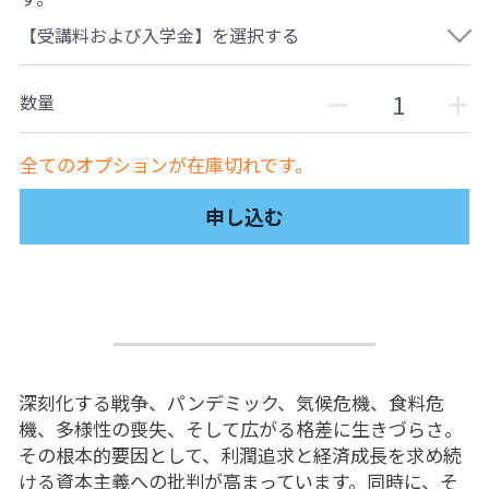
自然栽培2026
【受講料および入学金】を選択する
PARC田んぼお米販売
数量
01テック・ジャスティス
全てのオプションが在庫切れです。
02「自由と平等」の国の帝国主義
申し込む
03人権を保障するのは誰か？
04パレスチナをどう学ぶ？教える？
05「共に生きる」ための社会調査
11鎌田慧 時代を描く・ルポルタージュの現場か
深刻化する戦争、パンデミック、気候危機、食料危
ら
機、多様性の喪失、そして広がる格差に生きづらさ。
その根本的要因として、利潤追求と経済成長を求め続
06農と食の民主主義を実践する
ける資本主義への批判が高まっています。同時に、そ