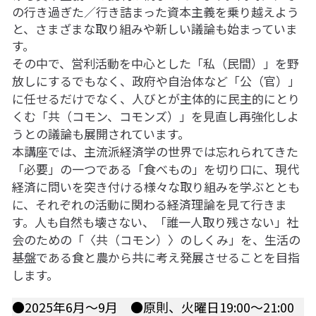
の行き過ぎた／行き詰まった資本主義を乗り越えよう
07アイヌ語講座
と、さまざまな取り組みや新しい議論も始まっていま
す。
08ナワトル語講座
その中で、営利活動を中心とした「私（民間）」を野
10ルイース英会話
放しにするでもなく、政府や自治体など「公（官）」
に任せるだけでなく、人びとが主体的に民主的にとり
アートをめぐるFWin関東
くむ「共（コモン、コモンズ）」を見直し再強化しよ
うとの議論も展開されています。
アートをめぐるFWin関西
本講座では、主流派経済学の世界では忘れられてきた
「必要」の一つである「食べもの」を切り口に、現代
自主講座・ムトーさんと英文精読
経済に問いを突き付ける様々な取り組みを学ぶととも
に、それぞれの活動に関わる経済理論を見て行きま
TP翻訳チーム専用越境受講申し込み
す。人も自然も壊さない、「誰一人取り残さない」社
会のための「〈共（コモン）〉のしくみ」を、生活の
【越境】01テック・ジャスティス―AI時代の差
別・人権・民主主義
基盤である食と農から共に考え発展させることを目指
します。
【越境】02「自由と平等」の国の帝国主義
●2025年6月～9月　●原則、火曜日19:00～21:00