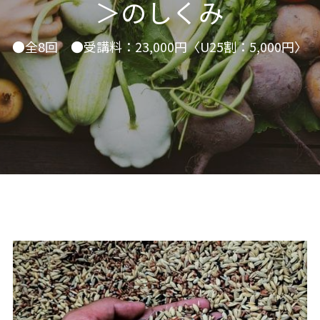
＞のしくみ
06オンライン講座：農と食の民主主義を実
01民主主義
現する
02アジア太平洋を非核地帯に
●全8回　●受講料：23,000円〈U25割：5,000円〉
07ハイブリッド：アイヌ語を学びつつ日本
語の問題として捉え返す
06韓国：「文化民主主義」の根っこを学ぶ
08ハイブリッド:メキシコ最大の先住民言語
ナワトル語を知る
03食べものから学ぶ経済学
09オンライン講座：世界のニュースから国
05データの力で社会を動かす！ 市民による社
際情勢を読み解こう
会調査力アップ入門講座
10オンラインLet's talk abouttheworld
アートをめぐるフィールドワークin関西2025
11対面講座：鎌田慧 時代を描く・ルポルタ
社会的連帯経済を探す旅2025
ージュの現場から
アクションツアー沖縄2025
12対面講座：＜たね＞からはじまる無肥料
自然栽培2026
奥間さん沖縄勉強会
13対面講座：ビオダンサ
【越境】04鎌田慧 時代を描く・ルポルタージ