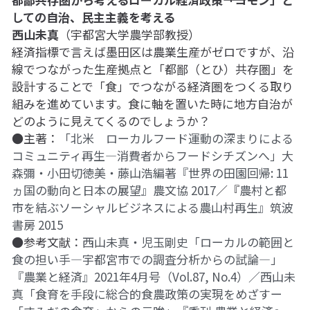
しての自治、民主主義を考える
西山未真
（宇都宮大学農学部教授）
経済指標で言えば墨田区は農業生産がゼロですが、沿
線でつながった生産拠点と「都鄙（とひ）共存圏」を
設計することで「食」でつながる経済圏をつくる取り
組みを進めています。食に軸を置いた時に地方自治が
どのように見えてくるのでしょうか？
●主著：
「北米　ローカルフード運動の深まりによる
コミュニティ再生―消費者からフードシチズンへ」大
森彌・小田切徳美・藤山浩編著『世界の田園回帰: 11
ヵ国の動向と日本の展望』農文協 2017
／『
農村と都
市を結ぶソーシャルビジネスによる農山村再生』筑波
書房 2015
●参考文献：
西山未真・児玉剛史「ローカルの範囲と
食の担い手―宇都宮市での調査分析からの試論―」
『農業と経済』2021年4月号（Vol.87, No.4）／西山未
真「食育を手段に総合的食農政策の実現をめざすー