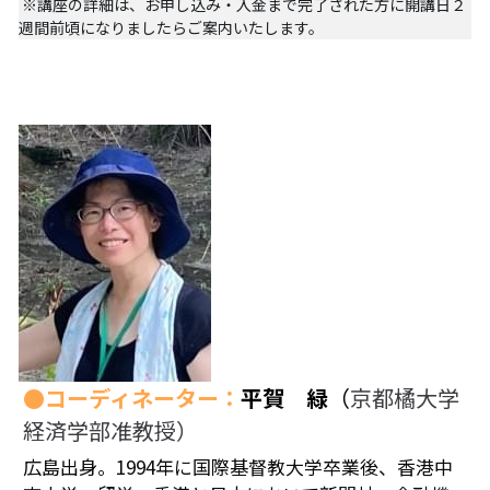
 ※講座の詳細は、お申し込み・入金まで完了された方に開講日２
週間前頃になりましたらご案内いたします。 
PARC田んぼ2026_10月稲刈り
自然栽培2025
沖縄勉強会2024年11月
沖縄ツアー2024
13表現することは生きること
13表現することは生きること
12ビオダンサ
●コーディネーター：
平賀　緑
（
京都橘大学
12ビオダンサ
経済学部准教授）
12ビオダンサ
広島出身。1994年に国際基督教大学卒業後、香港中