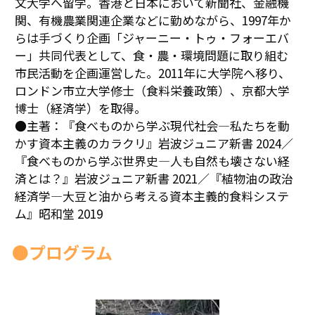
文大学へ留学。香港と日本において新聞社、金融機
10鎌田講座
関、有機農業関連企業などに勤めながら、1997年か
らは手づくり企画「ジャーニー・トゥ・フォーエバ
09世界ニュース
ー」共同代表として、食・農・環境問題に取り組む
09世界ニュース
市民活動を企画運営した。2011年に大学院へ移り、
ロンドン市立大学修士（食料栄養政策）、京都大学
08ルイースの英会話
博士（経済学）を取得。
●主著：『食べものから学ぶ現代社会―私たちを動
07英文精読
かす資本主義のカラクリ』岩波ジュニア新書 2024／
『食べものから学ぶ世界史―人も自然も壊さない経
06それぞれのアイヌ語を受け継ぐ
済とは？』岩波ジュニア新書 2021／『植物油の政治
経済学―大豆と油から考える資本主義的食料システ
05コモンズとしての食
ム』昭和堂 2019
04ガンジー読書会
●プログラム
03パレスチナ問題
02平和のための「紛争」論