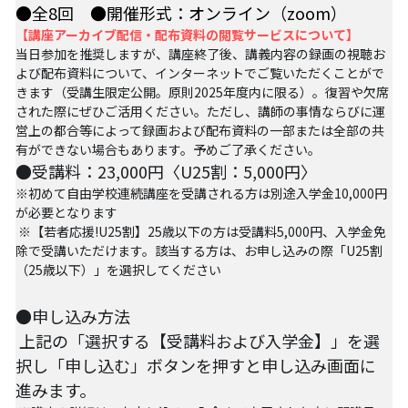
【越境】03人権を保障するのは誰か？――国
●全8回　●開催形式：オンライン（zoom）
家・国際社会の枠組みの限界と希望
【講座
アーカイブ配信
・配布資料の閲覧サービスについて】
当日参加を推奨しますが、講座終了後、講義内容の録画の視聴お
【越境】05「共に生きる」ための社会調査――
よび配布資料について、インターネットでご覧いただくことがで
川崎の地域実践から学ぶ
きます（受講生限定公開。原則2025年度内に限る）。復習や欠席
された際にぜひご活用ください。ただし、講師の事情
ならびに運
【越境】06農と食の民主主義を実現する
営上の都合
等によって録画および配布資料の一部または全部の共
有ができない場合もあります。予めご了承ください。
【越境】07アイヌ語を学びつつ、日本語の問題
●受講料：23,000円〈U25割：5,000円〉
としてとらえかえす
※初めて自由学校連続講座を受講される方は別途入学金10,000円
が必要となります
【越境】08ラテンアメリカ先住民の言語と文化
 ※【若者応援!U25割】25歳以下の方は受講料5,000円、入学金免
を学ぶ――メキシコ最大の先住民言語ナワトル
語を知る
除で受講いただけます。該当する方は、お申し込みの際「U25割
（25歳以下）」を選択してください
【越境】11鎌田慧 時代を描く・ルポルタージュ
の現場から
●申し込み方法
 上記の「選択する【受講料および入学金】」を選
PARC田んぼ2026年6月
択し「申し込む」ボタンを押すと申し込み画面に
進みます。 
足尾ツアー