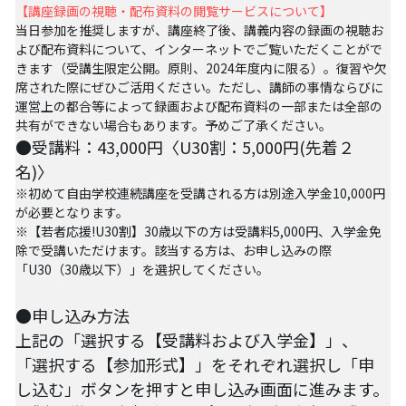
【講座録画の視聴・配布資料の閲覧サービスについて】
07アイヌ語講座
当日参加を推奨しますが、講座終了後、講義内容の録画の視聴お
よび配布資料について、インターネットでご覧いただくことがで
08ナワトル語講座
きます（受講生限定公開。原則、2024年度内に限る）。復習や欠
席された際にぜひご活用ください。ただし、講師の事情
ならびに
10ルイース英会話
運営上の都合
等によって録画
および配布資料
の一部または全部の
共有ができない場合もあります。予めご了承ください。
アートをめぐるFWin関東
●受講料：43,000円〈U30割：5,000円
(先着２
名)
〉
アートをめぐるFWin関西
※初めて自由学校連続講座を受講される方は別途入学金10,000円
が必要となります。
自主講座・ムトーさんと英文精読
※【若者応援!U30割】30歳以下の方は受講料5,000円、入学金免
除で受講いただけます。該当する方は、お申し込みの際
TP翻訳チーム専用越境受講申し込み
「U30（30歳以下）」を選択してください。
【越境】01テック・ジャスティス―AI時代の差
●申し込み方法
別・人権・民主主義
上記の
「選択する【受講料および入学金】」、
「選択する【参加形式】」をそれぞれ選択し
「申
【越境】02「自由と平等」の国の帝国主義
し込む」ボタンを押すと申し込み画面に進みます。