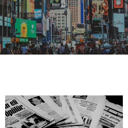
06オンライン講座：農と食の民主主義を実
01民主主義
現する
02アジア太平洋を非核地帯に
07ハイブリッド：アイヌ語を学びつつ日本
語の問題として捉え返す
06韓国：「文化民主主義」の根っこを学ぶ
08ハイブリッド:メキシコ最大の先住民言語
ナワトル語を知る
03食べものから学ぶ経済学
09オンライン講座：世界のニュースから国
05データの力で社会を動かす！ 市民による社
際情勢を読み解こう
会調査力アップ入門講座
10オンラインLet's talk abouttheworld
アートをめぐるフィールドワークin関西2025
11対面講座：鎌田慧 時代を描く・ルポルタ
社会的連帯経済を探す旅2025
ージュの現場から
アクションツアー沖縄2025
12対面講座：＜たね＞からはじまる無肥料
自然栽培2026
奥間さん沖縄勉強会
13対面講座：ビオダンサ
【越境】04鎌田慧 時代を描く・ルポルタージ