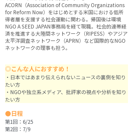
10鎌田講座
ACORN（Association of Community Organizations 
for Reform Now）をはじめとする米国における低所
09世界ニュース
得者層を支援する社会運動に関わる。帰国後は環境
NGO A SEED JAPAN事務局を経て現職。社会的連帯経
09世界ニュース
済を推進する大陸間ネットワーク（RIPESS）やアジア
太平洋調査ネットワーク（APRN）など国際的なNGO
08ルイースの英会話
ネットワークの理事も担う。
07英文精読
◎こんな人におすすめ！
06それぞれのアイヌ語を受け継ぐ
・日本ではあまり伝えられないニュースの裏側を知り
たい方
05コモンズとしての食
・NGOや独立系メディア、批評家の視点や分析を知り
たい方
04ガンジー読書会
●日程
03パレスチナ問題
第1回：6/25
02平和のための「紛争」論
第2回：7/9