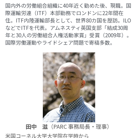
国内外の労働組合組織に40年近く勤めた後、現職。国
PARC田んぼ2026_10月稲刈り
際運輸労連（ITF）本部勤務でロンドンに22年間在
住。ITF内陸運輸部長として、世界80カ国を歴訪。ILO
自然栽培2025
などでITFを代表。アムネスティ英国支部「結成30周
年と30人の労働組合人権活動家賞」受賞（2009年）。
沖縄勉強会2024年11月
国際労働運動やライドシェア問題で寄稿多数。
沖縄ツアー2024
13表現することは生きること
13表現することは生きること
12ビオダンサ
12ビオダンサ
12ビオダンサ
田中　滋
（PARC 事務局長・理事）
米国コーネル大学大学院在学時から