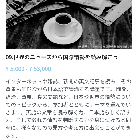
ュの現場から
14対面講座：表現することは生きること
【越境】01民主主義の修復へ
【越境】02アジア太平洋を非核地帯にするため
に
【越境】03食べものから学ぶ経済学
09.世界のニュースから国際情勢を読み解こう
¥ 5,000 - ¥ 53,000
【越境】05市民による社会調査力アップ入門講
座
インターネットや雑誌、新聞の英文記事を読み、その
【越境】06 韓国：「文化民主主義」の根っこを
背景も学びながら日本語で議論する講座です。 開発、
学ぶ
経済、貿易、食の問題など、日本や世界の情勢につい
てのトピックから、参加者とともにテーマを選んでい
【越境】07アイヌ語の基礎を学びながら知里真
きます。英語の文章を読み解く力、日本語らしく訳す
志保の仕事をとらえなおす
力、そして溢れる情報を判断する力を身につけると同
【越境】08ラテンアメリカ先住民の言語と文化
時に、様々なものの見方や考え方に出会うことができ
を学ぶ
ます。