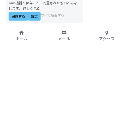
いの機器へ保存ことに同意されたものとみな
します。
詳しく見る
すべて拒否する
同意する
設定
ホーム
メール
アクセス
特定非営利活動法人
アジア太平洋資料センタ
ー（PARC）自由学校
〒169-0051
E-mail:
office@parc-