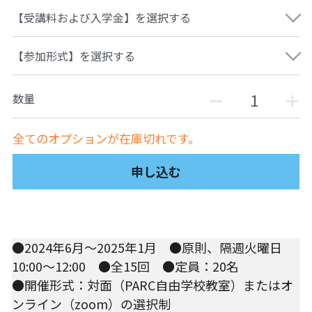
【受講料および入学金】を選択する
自然栽培2026
PARC田んぼお米販売
【参加形式】を選択する
01テック・ジャスティス
数量
02「自由と平等」の国の帝国主義
全てのオプションが在庫切れです。
03人権を保障するのは誰か？
申し込む
04パレスチナをどう学ぶ？教える？
05「共に生きる」ための社会調査
●
2024年6月～2025年1月　●原則、隔週火曜日 
11鎌田慧 時代を描く・ルポルタージュの現場か
ら
10:00～12:00　●全15回　●定員：20名
●開催形式：対面（PARC自由学校教室）またはオ
06農と食の民主主義を実践する
ンライン（zoom）の選択制