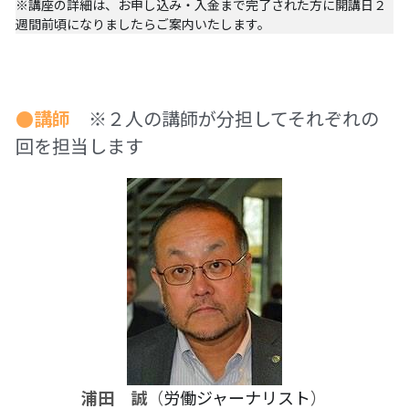
※講座の詳細は、お申し込み・入金まで完了された方に開講日２
【越境】03人権を保障するのは誰か？――国
家・国際社会の枠組みの限界と希望
週間前頃になりましたらご案内いたします。
【越境】05「共に生きる」ための社会調査――
川崎の地域実践から学ぶ
●講師　
※２人の講師が分担してそれぞれの
【越境】06農と食の民主主義を実現する
回を担当します
【越境】07アイヌ語を学びつつ、日本語の問題
としてとらえかえす
【越境】08ラテンアメリカ先住民の言語と文化
を学ぶ――メキシコ最大の先住民言語ナワトル
語を知る
【越境】11鎌田慧 時代を描く・ルポルタージュ
の現場から
PARC田んぼ2026年6月
足尾ツアー
浦田　誠
（
労働ジャーナリスト
）