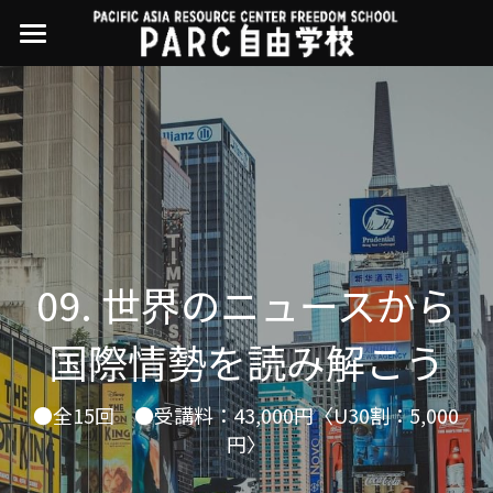
×
ストアカテゴリー
PARC自由学校
講座一覧
すべてのカテゴリー
過去の講座
11世界ニュース
01オンライン講座：テック・ジャスティス
02オンライン講座：「自由と平等」の国の
お問い合わせ・アクセス
10武藤一羊の英文精読
公開中の過去講座
帝国主義
近年の講座一覧
よくある質問
09ルイースの英会話
09. 世界のニュースから
03ハイブリッド講座：人権を保障するのは
誰か
08ラテンアメリカ先住民言語
国際情勢を読み解こう
04参加型ゼミ：パレスチナをどう学ぶ？教
える？
07アイヌ語の基礎から知里真志保の仕事
Facebookでシェア
●全15回　●受講料：43,000円〈U30割：5,000
05ハイブリッド講座：「共に生きる」ため
04鎌田慧 時代を描く・ルポルタージュの現場
円〉
の社会調査
から