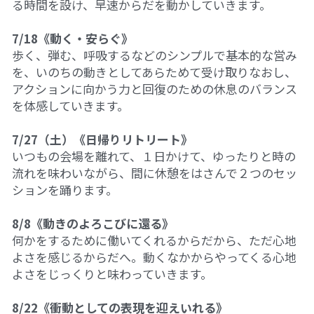
る時間を設け、早速からだを動かしていきます。
01フィアレス・シティ2024
7/18《動く・安らぐ》
奥間さん勉強会2024
歩く、弾む、呼吸するなどのシンプルで基本的な営み
を、いのちの動きとしてあらためて受け取りなおし、
畑で実践2024
アクションに向かう力と回復のための休息のバランス
を体感していきます。
アート
7/27（土）《日帰りリトリート》
畑で実践2023
いつもの会場を離れて、１日かけて、ゆったりと時の
流れを味わいながら、間に休憩をはさんで２つのセッ
英文精読
ションを踊ります。
8/8《動きのよろこびに還る》
何かをするために働いてくれるからだから、ただ心地
よさを感じるからだへ。動くなかからやってくる心地
よさをじっくりと味わっていきます。
8/22《衝動としての表現を迎えいれる》