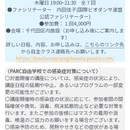
木曜日 19:00~21:30　全７回
●ファシリテーター　内田佳子(国際ビオダンサ連盟
公認ファシリテーター)
●参加費：１回4,000円
●会場：千代田区内施設（お申し込み後にご案内しま
す）
詳しい日程、内容、お申し込みは、
こちらのリンク先
から自主クラス連絡先へお願いします。
https://biodanzayoyogikanda.peatix.com/
〈PARC自由学校での感染症対策について〉
〇対面開催の講座については、感染症の状況により、
講座日程の延期や中止、あるいはプログラムの一部変
更の可能性がございます。
〇講座開催時の感染症の状況に応じて、参加者間の間
隔確保や換気、消毒、飛沫拡散防止など必要な対策を
行います。またご参加の皆様にはマスクの着用や消
毒、検温のご協力のお願いをする場合がございます。
〇感染予防のため、発熱やせきなどの症状がある場