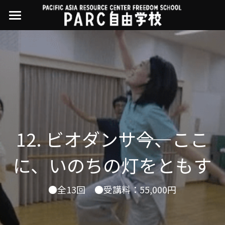
×
ストアカテゴリー
PARC自由学校
講座一覧
すべてのカテゴリー
過去の講座
11世界ニュース
01オンライン講座：テック・ジャスティス
02オンライン講座：「自由と平等」の国の
お問い合わせ・アクセス
10武藤一羊の英文精読
公開中の過去講座
帝国主義
近年の講座一覧
よくある質問
09ルイースの英会話
12. 
ビオダンサ――今、ここ
03ハイブリッド講座：人権を保障するのは
誰か
08ラテンアメリカ先住民言語
に、いのちの灯をともす
04参加型ゼミ：パレスチナをどう学ぶ？教
える？
07アイヌ語の基礎から知里真志保の仕事
Facebookでシェア
●全13回　●受講料：55,000円
05ハイブリッド講座：「共に生きる」ため
04鎌田慧 時代を描く・ルポルタージュの現場
の社会調査
から