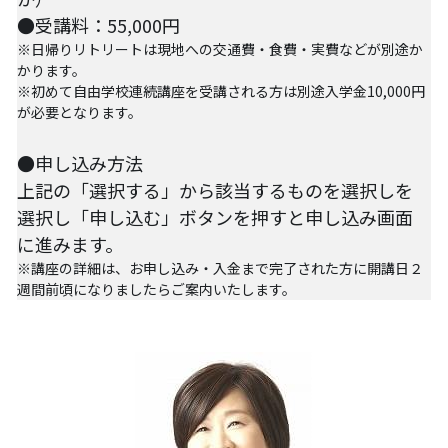
【越境】03人権を保障するのは誰か？――国
家・国際社会の枠組みの限界と希望
●受講料：55,000円
※日帰りリトリートは現地への交通費・食費・実費などが別途か
【越境】05「共に生きる」ための社会調査――
かります。
川崎の地域実践から学ぶ
※初めて自由学校連続講座を受講される方は別途入学金10,000円
が必要となります。
【越境】06農と食の民主主義を実現する
●申し込み方法
【越境】07アイヌ語を学びつつ、日本語の問題
上記の「選択する」から該当するものを選択し
を
としてとらえかえす
選択し「申し込む」ボタンを押すと申し込み画面
に進みます。
【越境】08ラテンアメリカ先住民の言語と文化
を学ぶ――メキシコ最大の先住民言語ナワトル
※講座の詳細は、お申し込み・入金まで完了された方に開講日２
語を知る
週間前頃になりましたらご案内いたします。
【越境】11鎌田慧 時代を描く・ルポルタージュ
の現場から
PARC田んぼ2026年6月
足尾ツアー