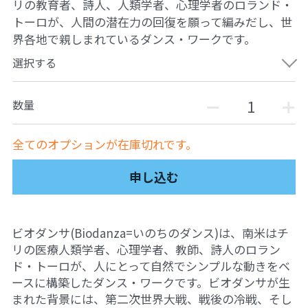
リの教育者、詩人、人類学者、心理学者のロランド・
自然栽培2026
トーロが、人間の潜在力の回復を願って編みだし、世
界各地で親しまれているダンス・ワークです。
PARC田んぼお米販売
選択する
01テック・ジャスティス
数量
02「自由と平等」の国の帝国主義
全てのオプションが在庫切れです。
03人権を保障するのは誰か？
申し込む
04パレスチナをどう学ぶ？教える？
05「共に生きる」ための社会調査
ビオダンサ(Biodanza=いのちのダンス)は、南米はチ
11鎌田慧 時代を描く・ルポルタージュの現場か
リの医療人類学者、心理学者、教師、詩人のロラン
ら
ド・トーロが、人にとって自然でシンプルな動きをベ
ースに構築したダンス・ワークです。ビオダンサが生
06農と食の民主主義を実践する
まれた背景には、第二次世界大戦、戦後の冷戦、そし