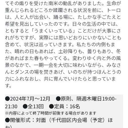
てその煽りを受けた南米の動乱がありました。生命が
07アイヌ語講座
重んじられるどころか蹂躙される状況を前に、トーロ
は、人と人が出会い、踊る場に、たしかな手ごたえと
08ナワトル語講座
希望を見出していったのです。日々の生活の中では、
ともすると「うまくいっている」ことだけが大事にさ
10ルイース英会話
れがちですが、実際には思いどおりにいかないことも
含めて、状況は巡っていきます。私たちの内側もま
アートをめぐるFWin関東
た、晴れの日もあれば、土砂降りも、曇りもあり、冬
があればまた春もやってくる。変わりゆく内と外の風
アートをめぐるFWin関西
景のなかで、一期一会を大切に味わいながら、みなさ
んとダンスの場を焚きあげ、いのちが持つほんとうの
自主講座・ムトーさんと英文精読
力にふれなおし、共に育んでいけたらと思っていま
す。 
TP翻訳チーム専用越境受講申し込み
●2024年7月～12月　●原則、隔週木曜日19:00-
【越境】01テック・ジャスティス―AI時代の差
別・人権・民主主義
21:30　
●全13回　●定員：16名
※内容によって終了時間が前後する場合があります
【越境】02「自由と平等」の国の帝国主義
●開催形式：対面（千代田区内会場（予定）ほ
か）