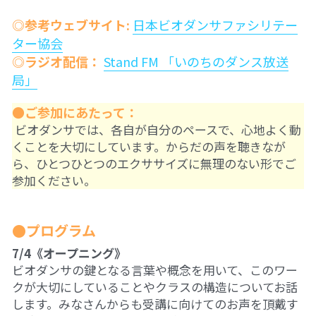
10鎌田講座
◎参考ウェブサイト:
日本ビオダンサファシリテー
09世界ニュース
ター協会
◎ラジオ配信：
Stand FM 「いのちのダンス放送
09世界ニュース
局」
08ルイースの英会話
●ご参加にあたって：
 ビオダンサでは、各自が自分のペースで、心地よく動
07英文精読
くことを大切にしています。からだの声を聴きなが
ら、ひとつひとつのエクササイズに無理のない形でご
06それぞれのアイヌ語を受け継ぐ
参加ください。
05コモンズとしての食
●プログラム
04ガンジー読書会
7/4《オープニング》
ビオダンサの鍵となる言葉や概念を用いて、このワー
03パレスチナ問題
クが大切にしていることやクラスの構造についてお話
02平和のための「紛争」論
します。みなさんからも受講に向けてのお声を頂戴す