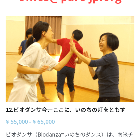
ュの現場から
14対面講座：表現することは生きること
【越境】01民主主義の修復へ
【越境】02アジア太平洋を非核地帯にするため
に
【越境】03食べものから学ぶ経済学
【越境】05市民による社会調査力アップ入門講
座
【越境】06 韓国：「文化民主主義」の根っこを
学ぶ
【越境】07アイヌ語の基礎を学びながら知里真
12.ビオダンサ――今、ここに、いのちの灯をともす
志保の仕事をとらえなおす
¥ 55,000 - ¥ 65,000
【越境】08ラテンアメリカ先住民の言語と文化
を学ぶ
ビオダンサ（Biodanza=いのちのダンス）は、南米チ