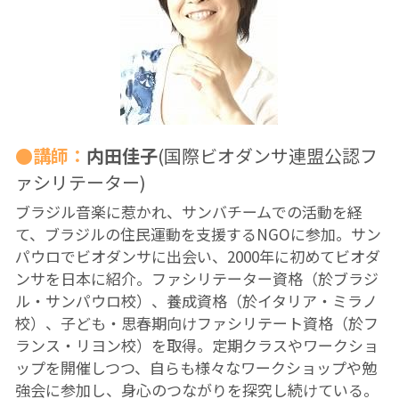
PARC田んぼ2026_10月稲刈り
自然栽培2025
沖縄勉強会2024年11月
●講師：
内田佳子
(国際ビオダンサ連盟公認フ
沖縄ツアー2024
ァシリテーター)
13表現することは生きること
ブラジル音楽に惹かれ、サンバチームでの活動を経
て、ブラジルの住民運動を支援するNGOに参加。サン
13表現することは生きること
パウロでビオダンサに出会い、2000年に初めてビオダ
ンサを日本に紹介。ファシリテーター資格（於ブラジ
12ビオダンサ
ル・サンパウロ校）、養成資格（於イタリア・ミラノ
12ビオダンサ
校）、子ども・思春期向けファシリテート資格（於フ
ランス・リヨン校）を取得。定期クラスやワークショ
12ビオダンサ
ップを開催しつつ、自らも様々なワークショップや勉
強会に参加し、身心のつながりを探究し続けている。