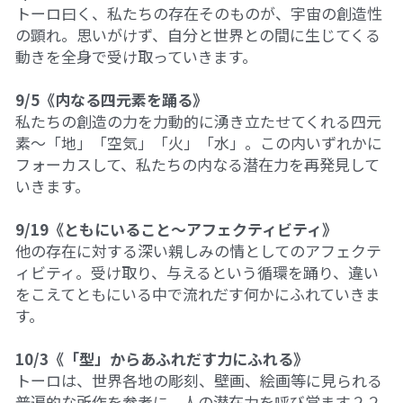
トーロ曰く、私たちの存在そのものが、宇宙の創造性
の顕れ。思いがけず、自分と世界との間に生じてくる
動きを全身で受け取っていきます。
9/5《内なる四元素を踊る》
私たちの創造の力を力動的に湧き立たせてくれる四元
素～「地」「空気」「火」「水」。この内いずれかに
フォーカスして、私たちの内なる潜在力を再発見して
いきます。
9/19《ともにいること～アフェクティビティ》
他の存在に対する深い親しみの情としてのアフェクテ
ィビティ。受け取り、与えるという循環を踊り、違い
をこえてともにいる中で流れだす何かにふれていきま
す。
10/3《「型」からあふれだす力にふれる》
トーロは、世界各地の彫刻、壁画、絵画等に見られる
普遍的な所作を参考に、人の潜在力を呼び覚ます２２