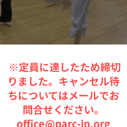
06オンライン講座：農と食の民主主義を実
01民主主義
現する
02アジア太平洋を非核地帯に
07ハイブリッド：アイヌ語を学びつつ日本
語の問題として捉え返す
06韓国：「文化民主主義」の根っこを学ぶ
08ハイブリッド:メキシコ最大の先住民言語
ナワトル語を知る
03食べものから学ぶ経済学
09オンライン講座：世界のニュースから国
05データの力で社会を動かす！ 市民による社
際情勢を読み解こう
会調査力アップ入門講座
※定員に達したため締切
10オンラインLet's talk abouttheworld
アートをめぐるフィールドワークin関西2025
りました。キャンセル待
11対面講座：鎌田慧 時代を描く・ルポルタ
社会的連帯経済を探す旅2025
ージュの現場から
ちについてはメールでお
アクションツアー沖縄2025
12対面講座：＜たね＞からはじまる無肥料
問合せください。
自然栽培2026
奥間さん沖縄勉強会
office@parc-jp.org
13対面講座：ビオダンサ
【越境】04鎌田慧 時代を描く・ルポルタージ