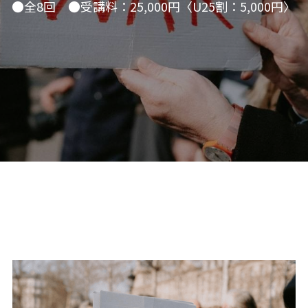
06オンライン講座：農と食の民主主義を実
●全8回　●受講料：25,000円〈U25割：5,000円〉
01民主主義
現する
02アジア太平洋を非核地帯に
07ハイブリッド：アイヌ語を学びつつ日本
語の問題として捉え返す
06韓国：「文化民主主義」の根っこを学ぶ
08ハイブリッド:メキシコ最大の先住民言語
ナワトル語を知る
03食べものから学ぶ経済学
09オンライン講座：世界のニュースから国
05データの力で社会を動かす！ 市民による社
際情勢を読み解こう
会調査力アップ入門講座
10オンラインLet's talk abouttheworld
アートをめぐるフィールドワークin関西2025
11対面講座：鎌田慧 時代を描く・ルポルタ
社会的連帯経済を探す旅2025
ージュの現場から
アクションツアー沖縄2025
12対面講座：＜たね＞からはじまる無肥料
自然栽培2026
奥間さん沖縄勉強会
13対面講座：ビオダンサ
【越境】04鎌田慧 時代を描く・ルポルタージ