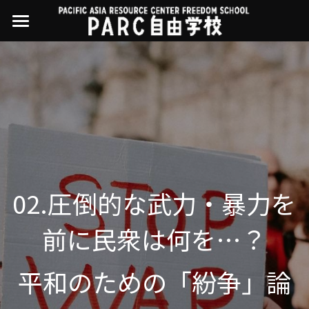
×
ストアカテゴリー
PARC自由学校
講座一覧
すべてのカテゴリー
過去の講座
11世界ニュース
01オンライン講座：テック・ジャスティス
02オンライン講座：「自由と平等」の国の
お問い合わせ・アクセス
10武藤一羊の英文精読
公開中の過去講座
帝国主義
近年の講座一覧
よくある質問
09ルイースの英会話
03ハイブリッド講座：人権を保障するのは
02.圧倒的な武力・暴力を
誰か
08ラテンアメリカ先住民言語
04参加型ゼミ：パレスチナをどう学ぶ？教
前に民衆は何を…？
える？
07アイヌ語の基礎から知里真志保の仕事
Facebookでシェア
05ハイブリッド講座：「共に生きる」ため
平和のための「紛争」論
04鎌田慧 時代を描く・ルポルタージュの現場
の社会調査
から