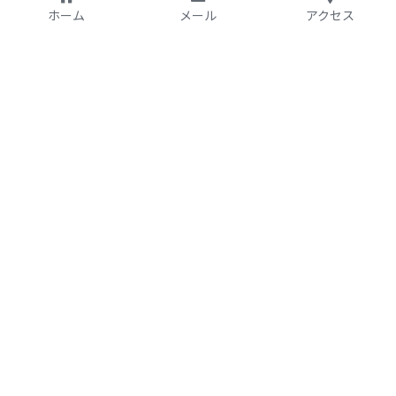
ホーム
メール
アクセス
特定非営利活動法人
アジア太平洋資料センタ
ー（PARC）自由学校
〒169-0051
E-mail:
office@parc-
東京都新宿区西早稲田2-4-
jp.org
7 東京DEW
http://www.parc-jp.org
TEL:03-5209-3455
http://www.parcfs.org/
FAX:03-5209-3453