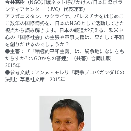
今井高樹
（NGO非戦ネット呼びかけ人/日本国際ボラ
ンティアセンター（JVC）代表理事）
アフガニスタン、ウクライナ、パレスチナをはじめこ
こ数年の国際情勢を、日本のNGOとして活動してきた
視点から読み解きます。日本の報道が伝える、欧米中
心の「国際社会」の主張や軍事支援は、果たして平和
を創りだせるのでしょうか？
●主著：『「積極的平和主義」は、紛争地になにをも
たらすか?!:NGOからの警鐘』（共著）合同出版　
2015年
●参考文献：アンヌ・モレリ『戦争プロパガンダ10の
法則』草思社文庫　2015年