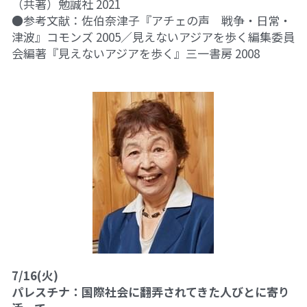
（共著）勉誠社 2021
●参考文献：佐伯奈津子『アチェの声　戦争・日常・
津波』コモンズ 2005／見えないアジアを歩く編集委員
会編著『見えないアジアを歩く』三一書房 2008
7/16(火)
パレスチナ：国際社会に翻弄されてきた人びとに寄り