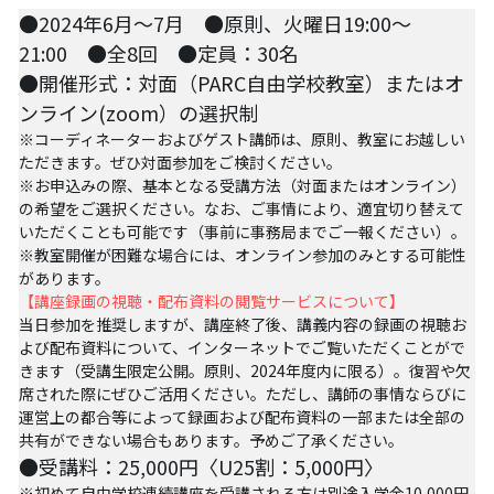
【越境】03人権を保障するのは誰か？――国
●2024年6月～7月　●原則、火曜日19:00～
家・国際社会の枠組みの限界と希望
21:00　●全8回　●定員：30名
【越境】05「共に生きる」ための社会調査――
●開催形式：対面（PARC自由学校教室）またはオ
川崎の地域実践から学ぶ
ンライン(zoom）の選択制
※コーディネーターおよびゲスト講師は、原則、教室にお越しい
【越境】06農と食の民主主義を実現する
ただきます。ぜひ対面参加をご検討ください。
※お申込みの際、基本となる受講方法（対面またはオンライン）
【越境】07アイヌ語を学びつつ、日本語の問題
の希望をご選択ください。なお、ご事情により、適宜切り替えて
としてとらえかえす
いただくことも可能です（事前に事務局までご一報ください）。
※教室開催が困難な場合には、オンライン参加のみとする可能性
【越境】08ラテンアメリカ先住民の言語と文化
があります。
を学ぶ――メキシコ最大の先住民言語ナワトル
【講座録画の視聴・配布資料の閲覧サービスについて】
語を知る
当日参加を推奨しますが、講座終了後、講義内容の録画の視聴お
よび配布資料について、インターネットでご覧いただくことがで
【越境】11鎌田慧 時代を描く・ルポルタージュ
きます（受講生限定公開。原則、2024年度内に限る）。復習や欠
の現場から
席された際にぜひご活用ください。ただし、講師の事情ならびに
運営上の都合等によって録画
および配布資料
の一部または全部の
PARC田んぼ2026年6月
共有ができない場合もあります。予めご了承ください。 
●受講料：25,000円〈U25割：5,000円〉
足尾ツアー
※初めて自由学校連続講座を受講される方は別途入学金10,000円