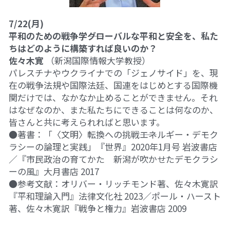
7/22(月)
平和のための戦争学――グローバルな平和と安全を、私た
ちはどのように構築すれば良いのか？	
佐々木寛
 （新潟国際情報大学教授）
パレスチナやウクライナでの「ジェノサイド」を、現
在の戦争法規や国際法廷、国連をはじめとする国際機
関だけでは、なかなか止めることができません。それ
はなぜなのか、また私たちにできることは何なのか、
皆さんと共に考えられればと思います。
●著書：「〈文明〉転換への挑戦――エネルギー・デモク
ラシーの論理と実践」『世界』2020年1月号 岩波書店
／『市民政治の育てかた　新潟が吹かせたデモクラシ
ーの風』大月書店 2017
●参考文献：オリバー・リッチモンド著、佐々木寛訳
『平和理論入門』法律文化社 2023／ポール・ハースト
著、佐々木寛訳『戦争と権力』岩波書店 2009