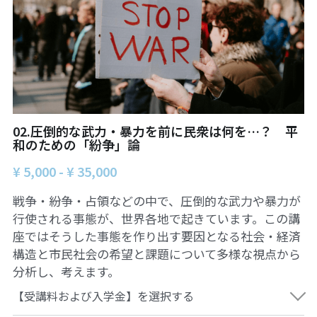
ュの現場から
14対面講座：表現することは生きること
【越境】01民主主義の修復へ
【越境】02アジア太平洋を非核地帯にするため
に
【越境】03食べものから学ぶ経済学
02.圧倒的な武力・暴力を前に民衆は何を…？ 平
和のための「紛争」論
【越境】05市民による社会調査力アップ入門講
座
¥ 5,000 - ¥ 35,000
戦争・紛争・占領などの中で、圧倒的な武力や暴力が
【越境】06 韓国：「文化民主主義」の根っこを
学ぶ
行使される事態が、世界各地で起きています。この講
座ではそうした事態を作り出す要因となる社会・経済
【越境】07アイヌ語の基礎を学びながら知里真
構造と市民社会の希望と課題について多様な視点から
志保の仕事をとらえなおす
分析し、考えます。
【越境】08ラテンアメリカ先住民の言語と文化
【受講料および入学金】を選択する
を学ぶ