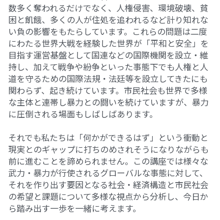
数多く奪われるだけでなく、人権侵害、環境破壊、貧
07アイヌ語講座
困と飢餓、多くの人が住処を追われるなど計り知れな
い負の影響をもたらしています。これらの問題は二度
08ナワトル語講座
にわたる世界大戦を経験した世界が「平和と安全」を
目指す運営基盤として国連などの国際機関を設立・維
10ルイース英会話
持し、加えて戦争や紛争といった事態下でも人権と人
アートをめぐるFWin関東
道を守るための国際法規・法廷等を設立してきたにも
関わらず、起き続けています。市民社会も世界で多様
アートをめぐるFWin関西
な主体と連帯し暴力との闘いを続けていますが、暴力
に圧倒される場面もしばしばあります。
自主講座・ムトーさんと英文精読
それでも私たちは「何かができるはず」という衝動と
TP翻訳チーム専用越境受講申し込み
現実とのギャップに打ちのめされそうになりながらも
前に進むことを諦められません。この講座では様々な
【越境】01テック・ジャスティス―AI時代の差
武力・暴力が行使されるグローバルな事態に対して、
別・人権・民主主義
それを作り出す要因となる社会・経済構造と市民社会
の希望と課題について多様な視点から分析し、今日か
【越境】02「自由と平等」の国の帝国主義
ら踏み出す一歩を一緒に考えます。