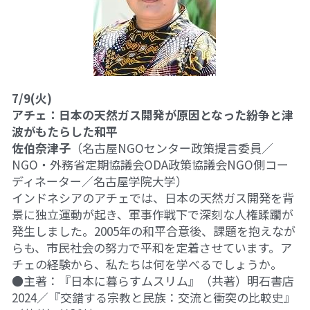
7/9(火)
アチェ：日本の天然ガス開発が原因となった紛争と津
波がもたらした和平
佐伯奈津子
（名古屋NGOセンター政策提言委員／
NGO・外務省定期協議会ODA政策協議会NGO側コー
ディネーター／名古屋学院大学）
インドネシアのアチェでは、日本の天然ガス開発を背
景に独立運動が起き、軍事作戦下で深刻な人権蹂躙が
発生しました。2005年の和平合意後、課題を抱えなが
らも、市民社会の努力で平和を定着させています。ア
チェの経験から、私たちは何を学べるでしょうか。
●主著：『日本に暮らすムスリム』（共著）明石書店 
2024／『交錯する宗教と民族：交流と衝突の比較史』