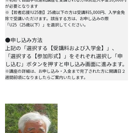
が必要となります
PARC田んぼ2026_10月稲刈り
※【若者応援!U25割】25歳以下の方は受講料5,000円、入学金免
除で受講いただけます。該当する方は、お申し込みの際
自然栽培2025
「U25（25歳以下）」を選択してください。
沖縄勉強会2024年11月
●申し込み方法
上記の「選択する【受講料および入学金】」、
沖縄ツアー2024
「選択する【参加形式】」をそれぞれ選択し「申
し込む」ボタンを押すと申し込み画面に進みます。 
13表現することは生きること
※講座の詳細は、お申し込み・入金まで完了された方に開講日２
週間前頃になりましたらご案内いたします。
13表現することは生きること
12ビオダンサ
12ビオダンサ
12ビオダンサ