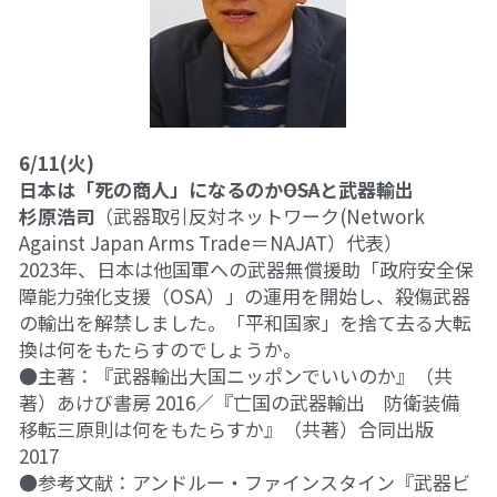
6/11(火)
日本は「死の商人」になるのか――OSAと武器輸出
杉原浩司
（武器取引反対ネットワーク(Network 
Against Japan Arms Trade＝NAJAT）代表）
2023年、日本は他国軍への武器無償援助「政府安全保
障能力強化支援（OSA）」の運用を開始し、殺傷武器
の輸出を解禁しました。「平和国家」を捨て去る大転
換は何をもたらすのでしょうか。
●主著：『武器輸出大国ニッポンでいいのか』（共
著）あけび書房 2016／『亡国の武器輸出　防衛装備
移転三原則は何をもたらすか』（共著）合同出版 
2017
●参考文献：アンドルー・ファインスタイン『武器ビ