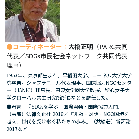
10鎌田講座
09世界ニュース
09世界ニュース
●コーディネーター：
大橋正明
（
PARC共同
08ルイースの英会話
代表／SDGs市民社会ネットワーク共同代表
07英文精読
理事）
1953年、東京都生まれ。早稲田大学、コーネル大学大学
06それぞれのアイヌ語を受け継ぐ
院卒業。シャプラニール代表理事、国際協力NGOセンタ
05コモンズとしての食
ー（JANIC）理事長、恵泉女学園大学教授、聖心女子大
学グローバル共生研究所所長などを歴任した。
04ガンジー読書会
●著書　『SDGsを学ぶ　国際開発・国際協力入門』
（共著）法律文化社 2018／『非戦・対話・NGO――国境を
03パレスチナ問題
越え、世代を受け継ぐ私たちの歩み』（共編著）新評論 
2017など。
02平和のための「紛争」論