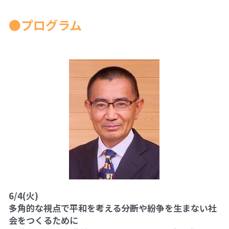
01フィアレス・シティ2024
●プログラム
奥間さん勉強会2024
畑で実践2024
アート
畑で実践2023
英文精読
6/4(火)
多角的な視点で平和を考える――分断や紛争を生まない社
会をつくるために