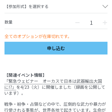
【参加形式】を選択する
自然栽培2026
PARC田んぼお米販売
数量
01テック・ジャスティス
全てのオプションが在庫切れです。
02「自由と平等」の国の帝国主義
申し込む
03人権を保障するのは誰か？
04パレスチナをどう学ぶ？教える？
【関連イベント情報】 
05「共に生きる」ための社会調査
「緊急ウェビナー　オーカスで日本は武器輸出大国
に!?」
を4/23（火）に開催しました（録画を公開して
11鎌田慧 時代を描く・ルポルタージュの現場か
います）。
ら
戦争・紛争・占領などの中で、圧倒的な武力や暴力が
06農と食の民主主義を実践する
行使される事態が、世界各地で起きています。生命が