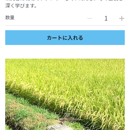
深く学びます。
PARC田んぼ2026_10月稲刈り
数量
自然栽培2025
沖縄勉強会2024年11月
カートに入れる
沖縄ツアー2024
13表現することは生きること
13表現することは生きること
12ビオダンサ
12ビオダンサ
12ビオダンサ