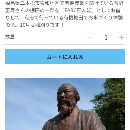
福島県二本松市東和地区で有機農業を続けている菅野
07アイヌ語講座
正寿さんの棚田の一部を「PARC田んぼ」としてお借
りして、有志で行っている有機棚田でお米づくり体験
08ナワトル語講座
の会。10月は稲刈りです！
10ルイース英会話
数量
アートをめぐるFWin関東
カートに入れる
アートをめぐるFWin関西
自主講座・ムトーさんと英文精読
TP翻訳チーム専用越境受講申し込み
【越境】01テック・ジャスティス―AI時代の差
別・人権・民主主義
【越境】02「自由と平等」の国の帝国主義