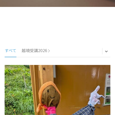
ュの現場から
14対面講座：表現することは生きること
【越境】01民主主義の修復へ
【越境】02アジア太平洋を非核地帯にするため
に
【越境】03食べものから学ぶ経済学
すべて
越境受講2026
【越境】05市民による社会調査力アップ入門講
座
【越境】06 韓国：「文化民主主義」の根っこを
学ぶ
【越境】07アイヌ語の基礎を学びながら知里真
志保の仕事をとらえなおす
【越境】08ラテンアメリカ先住民の言語と文化
を学ぶ