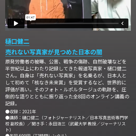
樋口健二
売れない写真家が見つめた日本の闇
原発労働者の被曝、公害、戦争の傷跡、自然破壊などを
半世紀以上にわたり記録してきた報道写真家・樋口健二
さん。自身は「売れない写真家」を名乗るが、日本人と
して初めて「核なき未来賞」を受賞するなど、世界的に
評価が高い。そのフォト・ルポルタージュの軌跡を、圧
倒的な語りとともに振り返った全8回のオンライン講義の
記録。 
●収録：2021年
●講師：樋口健二（フォトジャーナリスト／日本写真芸術専門学
校 副校長）／聞き手：永田浩三（武蔵大学 教授／ジャーナリス
ト）
●各回 600円（72時間レンタル）