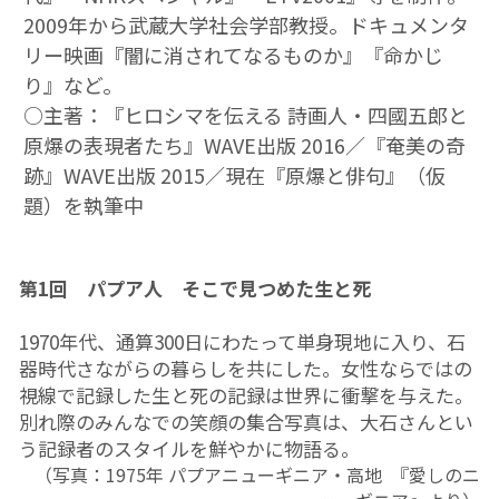
2009年から武蔵大学社会学部教授。ドキュメンタ
リー映画『闇に消されてなるものか』『命かじ
り』など。 
○主著：『ヒロシマを伝える 詩画人・四國五郎と
原爆の表現者たち』WAVE出版 2016／『奄美の奇
跡』WAVE出版 2015／現在『原爆と俳句』（仮
題）を執筆中
第1回　パプア人　そこで見つめた生と死
1970年代、通算300日にわたって単身現地に入り、石
器時代さながらの暮らしを共にした。女性ならではの
視線で記録した生と死の記録は世界に衝撃を与えた。
別れ際のみんなでの笑顔の集合写真は、大石さんとい
う記録者のスタイルを鮮やかに物語る。
（写真：1975年 パプアニューギニア・高地  『愛しのニ