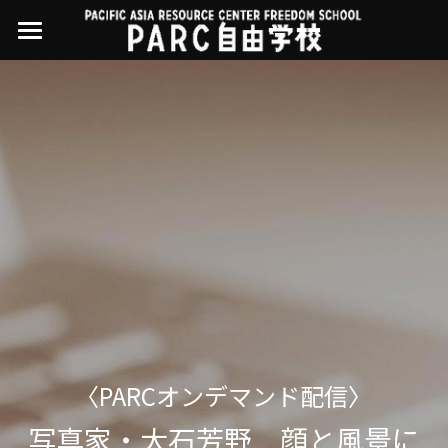
×
ストアカテゴリー
PARC自由学校
講座一覧
すべてのカテゴリー
過去の講座
11世界ニュース
01オンライン講座：テック・ジャスティス
02オンライン講座：「自由と平等」の国の
お問い合わせ・アクセス
10武藤一羊の英文精読
公開中の過去講座
帝国主義
近年の講座一覧
よくある質問
09ルイースの英会話
03ハイブリッド講座：人権を保障するのは
誰か
08ラテンアメリカ先住民言語
04参加型ゼミ：パレスチナをどう学ぶ？教
える？
07アイヌ語の基礎から知里真志保の仕事
Facebookでシェア
〈PARCオンデマンド配信〉
05ハイブリッド講座：「共に生きる」ため
04鎌田慧 時代を描く・ルポルタージュの現場
の社会調査
から
写真家・大石芳野　顔と風景に