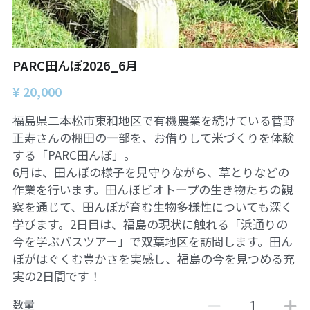
10鎌田講座
09世界ニュース
PARC田んぼ2026_6月
09世界ニュース
¥ 20,000
08ルイースの英会話
福島県二本松市東和地区で有機農業を続けている菅野
07英文精読
正寿さんの棚田の一部を、お借りして米づくりを体験
する「PARC田んぼ」。
06それぞれのアイヌ語を受け継ぐ
6月は、田んぼの様子を見守りながら、草とりなどの
作業を行います。田んぼビオトープの生き物たちの観
05コモンズとしての食
察を通じて、田んぼが育む生物多様性についても深く
学びます。2日目は、福島の現状に触れる「浜通りの
04ガンジー読書会
今を学ぶバスツアー」で双葉地区を訪問します。田ん
ぼがはぐくむ豊かさを実感し、福島の今を見つめる充
03パレスチナ問題
実の2日間です！
02平和のための「紛争」論
数量