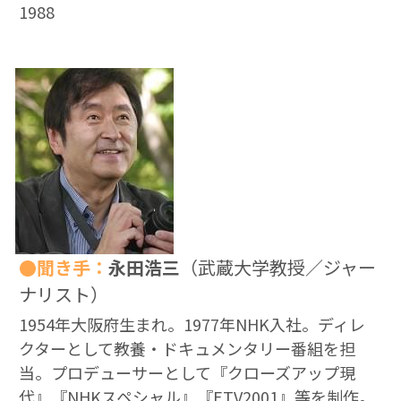
1988
●聞き手：
永田浩三
（武蔵大学教授／ジャー
ナリスト）
1954年大阪府生まれ。1977年NHK入社。ディレ
クターとして教養・ドキュメンタリー番組を担
当。プロデューサーとして『クローズアップ現
代』『NHKスペシャル』『ETV2001』等を制作。