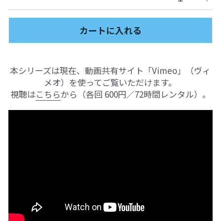
01フィアレス・シティ2024
カートに入れる
奥間さん勉強会2024
畑で実践2024
本シリーズは現在、動画共有サイト「Vimeo」（ヴィ
メオ）を使ってご覧いただけます。
アート
視聴は
こちら
から（各回 600円／72時間レンタル）。
畑で実践2023
英文精読