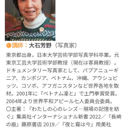
●講師：
大石芳野
（写真家）
東京都出身。日本大学芸術学部写真学科卒業。元
東京工芸大学芸術学部教授（現在は客員教授）。
ドキュメンタリー写真家として、パプアニューギ
ニア、カンボジア、ベトナム、沖縄、アウシュビ
ッツ、コソボ、アフガニスタンなど世界各地を取
材。2001年に『ベトナム凜と』で土門拳賞受賞。
2004年より世界平和アピール七人委員会委員。
〇主著：『わたしの心のレンズ―現場の記憶を紡
ぐ』集英社インターナショナル新書 2022／『長崎
の痕』藤原書店 2019／『夜と霧は今』用美社 