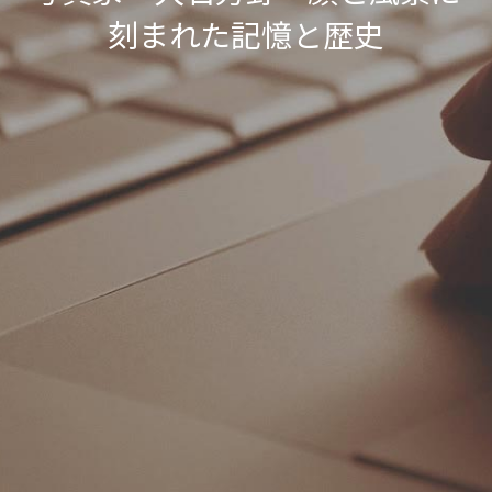
06オンライン講座：農と食の民主主義を実
01民主主義
現する
刻まれた記憶と歴史
02アジア太平洋を非核地帯に
07ハイブリッド：アイヌ語を学びつつ日本
語の問題として捉え返す
06韓国：「文化民主主義」の根っこを学ぶ
08ハイブリッド:メキシコ最大の先住民言語
ナワトル語を知る
03食べものから学ぶ経済学
09オンライン講座：世界のニュースから国
05データの力で社会を動かす！ 市民による社
際情勢を読み解こう
会調査力アップ入門講座
10オンラインLet's talk abouttheworld
アートをめぐるフィールドワークin関西2025
11対面講座：鎌田慧 時代を描く・ルポルタ
社会的連帯経済を探す旅2025
ージュの現場から
アクションツアー沖縄2025
12対面講座：＜たね＞からはじまる無肥料
自然栽培2026
奥間さん沖縄勉強会
13対面講座：ビオダンサ
【越境】04鎌田慧 時代を描く・ルポルタージ