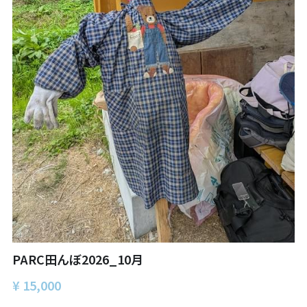
自然栽培2026
PARC田んぼお米販売
01テック・ジャスティス
02「自由と平等」の国の帝国主義
03人権を保障するのは誰か？
04パレスチナをどう学ぶ？教える？
05「共に生きる」ための社会調査
11鎌田慧 時代を描く・ルポルタージュの現場か
ら
PARC田んぼ2026_10月
¥ 15,000
06農と食の民主主義を実践する