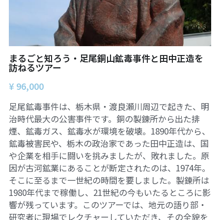
【越境】03人権を保障するのは誰か？――国
家・国際社会の枠組みの限界と希望
【越境】05「共に生きる」ための社会調査――
川崎の地域実践から学ぶ
まるごと知ろう・足尾銅山鉱毒事件と田中正造を
【越境】06農と食の民主主義を実現する
訪ねるツアー
¥ 96,000
【越境】07アイヌ語を学びつつ、日本語の問題
としてとらえかえす
足尾鉱毒事件は、栃木県・渡良瀬川周辺で起きた、明
治時代最大の公害事件です。銅の製錬所から出た排
【越境】08ラテンアメリカ先住民の言語と文化
を学ぶ――メキシコ最大の先住民言語ナワトル
煙、鉱毒ガス、鉱毒水が環境を破壊。1890年代から、
語を知る
鉱毒被害民や、栃木の政治家であった田中正造は、国
や企業を相手に闘いを挑みましたが、敗れました。原
【越境】11鎌田慧 時代を描く・ルポルタージュ
の現場から
因が古河鉱業にあることが断定されたのは、1974年。
そこに至るまで一世紀の時間を要しました。製錬所は
PARC田んぼ2026年6月
1980年代まで稼働し、21世紀の今もいたるところに影
響が残っています。このツアーでは、地元の語り部・
足尾ツアー
研究者に現場でレクチャーしていただき、その全貌を