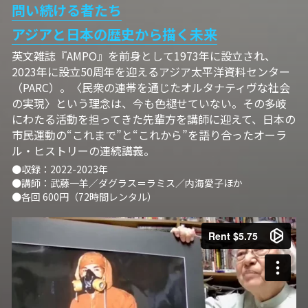
問い続ける者たち
アジアと日本の歴史から描く未来
英文雑誌『AMPO』を前身として1973年に設立され、
2023年に設立50周年を迎えるアジア太平洋資料センター
（PARC）。〈民衆の連帯を通じたオルタナティヴな社会
の実現〉という理念は、今も色褪せていない。その多岐
にわたる活動を担ってきた先輩方を講師に迎えて、日本の
市民運動の“これまで”と“これから”を語り合ったオーラ
ル・ヒストリーの連続講義。 
●収録：2022-2023年
●講師：武藤一羊／ダグラス＝ラミス／内海愛子ほか
●各回 600円（72時間レンタル）