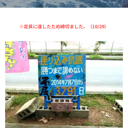
06オンライン講座：農と食の民主主義を実
01民主主義
現する
02アジア太平洋を非核地帯に
07ハイブリッド：アイヌ語を学びつつ日本
語の問題として捉え返す
※定員に達したため締切ました。（10/29）
06韓国：「文化民主主義」の根っこを学ぶ
08ハイブリッド:メキシコ最大の先住民言語
ナワトル語を知る
03食べものから学ぶ経済学
09オンライン講座：世界のニュースから国
05データの力で社会を動かす！ 市民による社
際情勢を読み解こう
会調査力アップ入門講座
10オンラインLet's talk abouttheworld
アートをめぐるフィールドワークin関西2025
11対面講座：鎌田慧 時代を描く・ルポルタ
社会的連帯経済を探す旅2025
ージュの現場から
アクションツアー沖縄2025
12対面講座：＜たね＞からはじまる無肥料
自然栽培2026
奥間さん沖縄勉強会
13対面講座：ビオダンサ
【越境】04鎌田慧 時代を描く・ルポルタージ