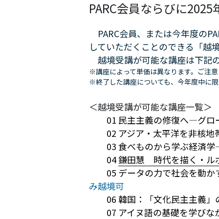
PARC会員ならびに20
　PARC会員、または今年度の
していただくことのできる「越境
　越境受講が可能な講座は下記
※講座によって単価は異なります。ご注意
※終了した講座についても、今年度中に限
＜越境受講が可能な講座一覧＞
01 民主主義の修復へ――――
　　02 アジア・太平洋を非核
　　03 食べものから学ぶ経済
　　04 
鎌田慧　時代を描く・ル
　　05 データの力で社会を動
み越境可
　　07 アイヌ語の基礎を学び