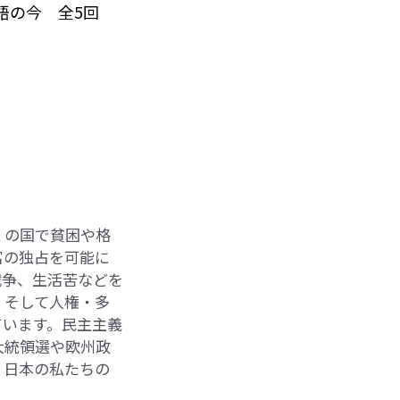
語の今　全5回
くの国で貧困や格
富の独占を可能に
戦争、生活苦などを
、そして人権・多
ています。民主主義
大統領選や欧州政
、日本の私たちの