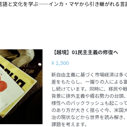
の言語と文化を学ぶ――インカ・マヤから引き継がれる言
【越境】01民主主義の修復へ
¥ 2,500
新自由主義に基づく市場経済は多
差をもたらし、一握りの人による
し続けています。同時に、移民や
背景に排外主義や極右勢力の台頭
様性へのバックラッシュも起こっ
のあり方が大きく揺らぐ今、米国
治の現状などから世界を読み解き
課題を考えます。