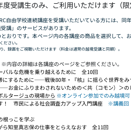
25年度受講生のみ、ご利用いただけます（
PARC自由学校連続講座を受講いただいている方には、
受講」のサービスがあります。 
のとおりです。本ページ内の各講座の商品を選択して、
ください。 
り、録画をご視聴いただけます（料金は通常の越境受講と同額）。
　※内容の詳細は各講座のページをご参照ください。
グローバルな危機を乗り越えるために　全10回
地帯にするために――戦後80年・『核』に揺らぐ世界をみ
学――お金にふりまわされないための＜共（コモン）＞の
ポルタージュの現場から
※オンライン参加でのみ越境可
かす！　市民による社会調査力アップ入門講座　
※講義回（7/
　　06 韓国：「文化民主主義」の根っこを学ぶ	
ながら知里真志保の仕事をとらえなおす　全11回