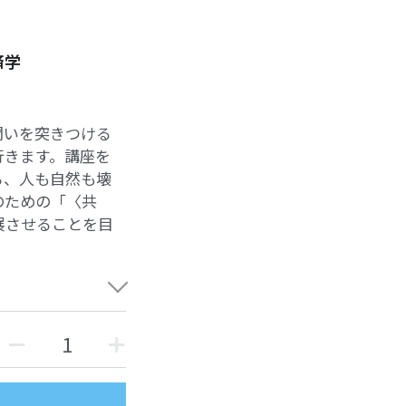
済学
問いを突きつける
行きます。講座を
ら、人も自然も壊
のための「〈共
展させることを目