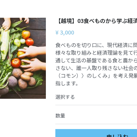
【越境】03食べものから学ぶ経
¥ 3,000
食べものを切り口に、現代経済に
様々な取り組みと経済理論を見て
通して生活の基盤である食と農か
さない、誰一人取り残さない社会
（コモン）〉のしくみ」を考え発
指します。
選択する
数量
申し込む