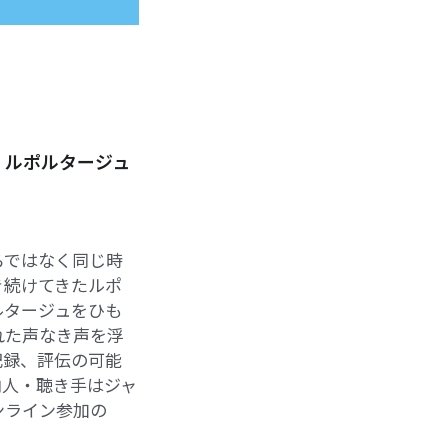
・ルポルタージュ
らではなく同じ時
き続けてきたルポ
ルタージュをひも
れた声なき声を浮
記録、評伝の可能
内人・聴き手はジャ
ンライン参加の