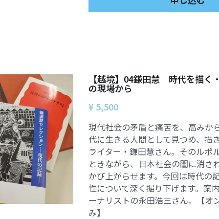
【越境】04鎌田慧 時代を描く
の現場から
¥ 5,500
現代社会の矛盾と痛苦を、高みか
代に生きる人間として見つめ、描
ライター・鎌田慧さん。そのルポ
ときながら、日本社会の闇に消さ
かび上がらせます。今回は時代の
性について深く掘り下げます。案
ーナリストの永田浩三さん。【オ
み】